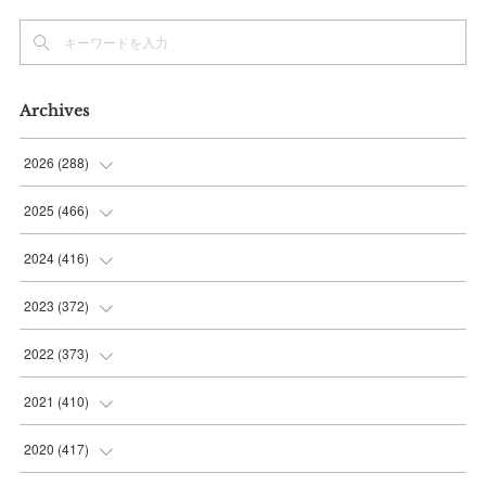
Archives
2026
(
288
)
(
9
)
2025
(
466
)
(
36
)
(
56
)
2024
(
416
)
(
37
)
(
37
)
(
38
)
2023
(
372
)
(
42
)
(
35
)
(
39
)
(
31
)
2022
(
373
)
(
36
)
(
36
)
(
38
)
(
30
)
(
31
)
2021
(
410
)
(
34
)
(
36
)
(
36
)
(
30
)
(
33
)
(
32
)
2020
(
417
)
(
48
)
(
35
)