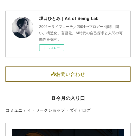
堀口ひとみ｜Art of Being Lab
2006〜ライフコーチ／2004〜ブロガー 傾聴、問
い、構造化、言語化。AI時代の自己探求と人間の可
能性を探究。
フォロー
📤お問い合わせ
🚪今月の入り口
コミュニティ・ワークショップ・ダイアログ