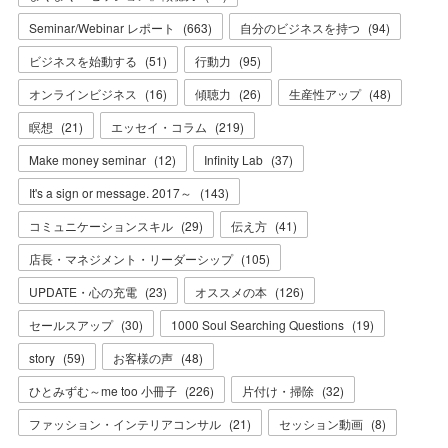
Seminar/Webinar レポート
(
663
)
自分のビジネスを持つ
(
94
)
ビジネスを始動する
(
51
)
行動力
(
95
)
オンラインビジネス
(
16
)
傾聴力
(
26
)
生産性アップ
(
48
)
瞑想
(
21
)
エッセイ・コラム
(
219
)
Make money seminar
(
12
)
Infinity Lab
(
37
)
It's a sign or message. 2017～
(
143
)
コミュニケーションスキル
(
29
)
伝え方
(
41
)
店長・マネジメント・リーダーシップ
(
105
)
UPDATE・心の充電
(
23
)
オススメの本
(
126
)
セールスアップ
(
30
)
1000 Soul Searching Questions
(
19
)
story
(
59
)
お客様の声
(
48
)
ひとみずむ～me too 小冊子
(
226
)
片付け・掃除
(
32
)
ファッション・インテリアコンサル
(
21
)
セッション動画
(
8
)