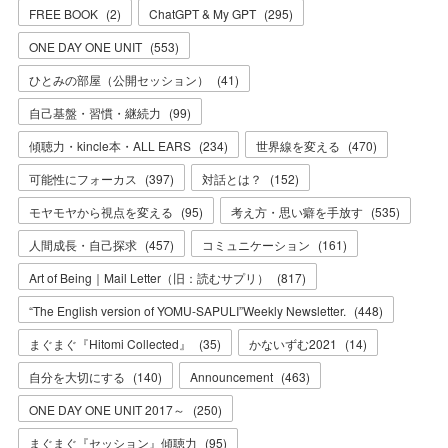
FREE BOOK
(
2
)
ChatGPT & My GPT
(
295
)
ONE DAY ONE UNIT
(
553
)
ひとみの部屋（公開セッション）
(
41
)
自己基盤・習慣・継続力
(
99
)
傾聴力・kincle本・ALL EARS
(
234
)
世界線を変える
(
470
)
可能性にフォーカス
(
397
)
対話とは？
(
152
)
モヤモヤから視点を変える
(
95
)
考え方・思い癖を手放す
(
535
)
人間成長・自己探求
(
457
)
コミュニケーション
(
161
)
Art of Being｜Mail Letter（旧：読むサプリ）
(
817
)
“The English version of YOMU-SAPULI”Weekly Newsletter.
(
448
)
まぐまぐ『Hitomi Collected』
(
35
)
かないずむ2021
(
14
)
自分を大切にする
(
140
)
Announcement
(
463
)
ONE DAY ONE UNIT 2017～
(
250
)
まぐまぐ『セッション』傾聴力
(
95
)