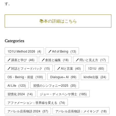
す。
📚本の詳細はこちら
Categories
1D1U Method 2026
(
4
)
🖊 Art of Being
(
13
)
🖊 講座と学び
(
46
)
🖊 創造と編集
(
18
)
🖊 問いと見え方
(
17
)
🖊 対話とフィードバック
(
15
)
🖊 AIと言葉
(
40
)
1D1U
(
60
)
OS・Beinig・前提
(
100
)
Dialogue+ AI
(
99
)
kindle出版
(
24
)
AI Life
(
123
)
習慣のシンフォニー2025
(
35
)
習慣化 2024
(
14
)
ジョー・ディスペンサ博士
(
185
)
アファメーション：世界線を変える
(
74
)
アパレル店長物語 2024
(
37
)
アパレル店長物語：メイキング
(
18
)