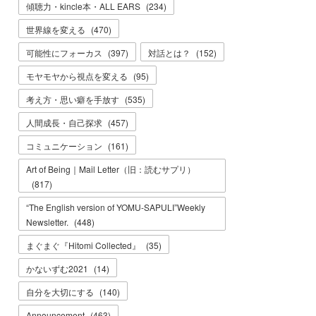
傾聴力・kincle本・ALL EARS
(
234
)
世界線を変える
(
470
)
可能性にフォーカス
(
397
)
対話とは？
(
152
)
モヤモヤから視点を変える
(
95
)
考え方・思い癖を手放す
(
535
)
人間成長・自己探求
(
457
)
コミュニケーション
(
161
)
Art of Being｜Mail Letter（旧：読むサプリ）
(
817
)
“The English version of YOMU-SAPULI”Weekly
Newsletter.
(
448
)
まぐまぐ『Hitomi Collected』
(
35
)
かないずむ2021
(
14
)
自分を大切にする
(
140
)
Announcement
(
463
)