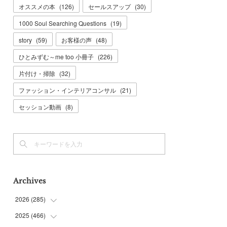
オススメの本
(
126
)
セールスアップ
(
30
)
1000 Soul Searching Questions
(
19
)
story
(
59
)
お客様の声
(
48
)
ひとみずむ～me too 小冊子
(
226
)
片付け・掃除
(
32
)
ファッション・インテリアコンサル
(
21
)
セッション動画
(
8
)
Archives
2026
(
285
)
2025
(
466
(
6
)
)