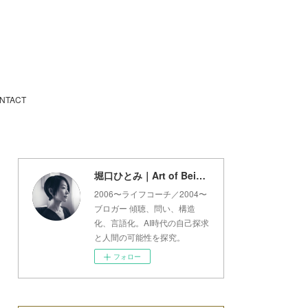
NTACT
堀口ひとみ｜Art of Being Lab
2006〜ライフコーチ／2004〜
ブロガー 傾聴、問い、構造
化、言語化。AI時代の自己探求
と人間の可能性を探究。
フォロー