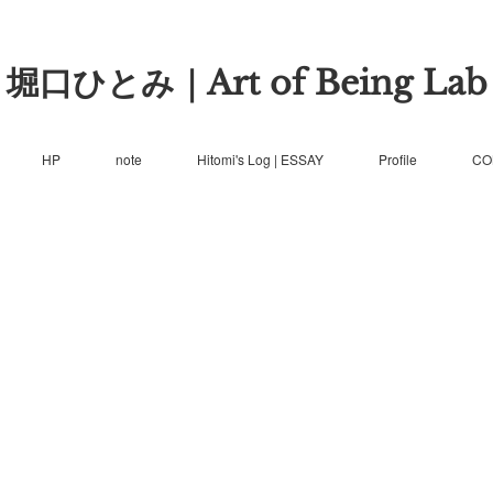
堀口ひとみ｜Art of Being Lab
HP
note
Hitomi's Log | ESSAY
Profile
CO