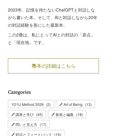
2023年、記憶を持たないChatGPTと対話しな
がら書いた本。そして、AIと対話しながら20年
の対話経験を形にした最新本。
この2冊は、私にとってAIとの対話の「原点」
と「現在地」です。
📚本の詳細はこちら
Categories
1D1U Method 2026
(
2
)
🖊 Art of Being
(
13
)
🖊 講座と学び
(
45
)
🖊 創造と編集
(
18
)
🖊 問いと見え方
(
17
)
🖊 対話とフィードバック
(
15
)