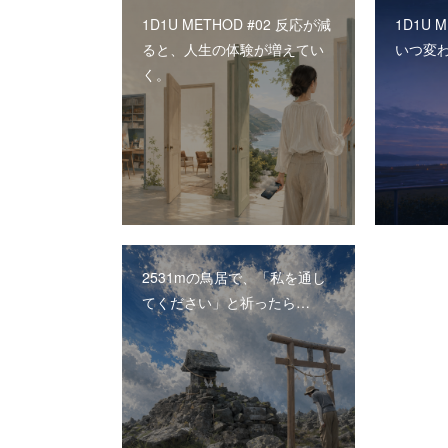
1D1U METHOD #02 反応が減
1D1U 
ると、人生の体験が増えてい
いつ変
く。
2531mの鳥居で、「私を通し
てください」と祈ったら…