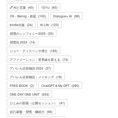
🖊 AIと言葉
(
40
)
1D1U
(
60
)
OS・Beinig・前提
(
100
)
Dialogue+ AI
(
99
)
kindle出版
(
24
)
AI Life
(
123
)
習慣のシンフォニー2025
(
35
)
習慣化 2024
(
14
)
ジョー・ディスペンサ博士
(
185
)
アファメーション：世界線を変える
(
74
)
アパレル店長物語 2024
(
37
)
アパレル店長物語：メイキング
(
18
)
FREE BOOK
(
2
)
ChatGPT & My GPT
(
295
)
ONE DAY ONE UNIT
(
553
)
ひとみの部屋（公開セッション）
(
41
)
自己基盤・習慣・継続力
(
99
)