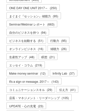
ONE DAY ONE UNIT 2017～
(
250
)
まぐまぐ『セッション』傾聴力
(
95
)
Seminar/Webinar レポート
(
663
)
自分のビジネスを持つ
(
94
)
ビジネスを始動する
(
51
)
行動力
(
95
)
オンラインビジネス
(
16
)
傾聴力
(
26
)
生産性アップ
(
48
)
瞑想
(
21
)
エッセイ・コラム
(
219
)
Make money seminar
(
12
)
Infinity Lab
(
37
)
It's a sign or message. 2017～
(
143
)
コミュニケーションスキル
(
29
)
伝え方
(
41
)
店長・マネジメント・リーダーシップ
(
105
)
UPDATE・心の充電
(
23
)