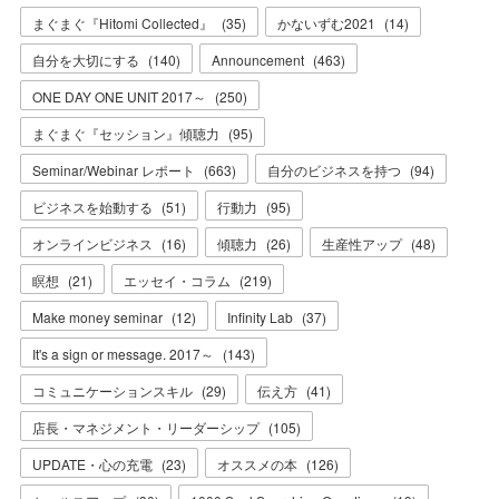
まぐまぐ『Hitomi Collected』
(
35
)
かないずむ2021
(
14
)
自分を大切にする
(
140
)
Announcement
(
463
)
ONE DAY ONE UNIT 2017～
(
250
)
まぐまぐ『セッション』傾聴力
(
95
)
Seminar/Webinar レポート
(
663
)
自分のビジネスを持つ
(
94
)
ビジネスを始動する
(
51
)
行動力
(
95
)
オンラインビジネス
(
16
)
傾聴力
(
26
)
生産性アップ
(
48
)
瞑想
(
21
)
エッセイ・コラム
(
219
)
Make money seminar
(
12
)
Infinity Lab
(
37
)
It's a sign or message. 2017～
(
143
)
コミュニケーションスキル
(
29
)
伝え方
(
41
)
店長・マネジメント・リーダーシップ
(
105
)
UPDATE・心の充電
(
23
)
オススメの本
(
126
)