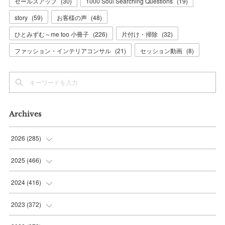
セールスアップ
(
30
)
1000 Soul Searching Questions
(
19
)
story
(
59
)
お客様の声
(
48
)
ひとみずむ～me too 小冊子
(
226
)
片付け・掃除
(
32
)
ファッション・インテリアコンサル
(
21
)
セッション動画
(
8
)
Archives
2026
(
285
)
(
6
)
2025
(
466
)
(
36
)
(
56
)
2024
(
416
)
(
37
)
(
37
)
(
38
)
2023
(
372
)
(
42
)
(
35
)
(
39
)