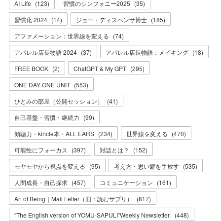
AI Life
(
123
)
習慣のシンフォニー2025
(
35
)
習慣化 2024
(
14
)
ジョー・ディスペンサ博士
(
185
)
アファメーション：世界線を変える
(
74
)
アパレル店長物語 2024
(
37
)
アパレル店長物語：メイキング
(
18
)
FREE BOOK
(
2
)
ChatGPT & My GPT
(
295
)
ONE DAY ONE UNIT
(
553
)
ひとみの部屋（公開セッション）
(
41
)
自己基盤・習慣・継続力
(
99
)
傾聴力・kincle本・ALL EARS
(
234
)
世界線を変える
(
470
)
可能性にフォーカス
(
397
)
対話とは？
(
152
)
モヤモヤから視点を変える
(
95
)
考え方・思い癖を手放す
(
535
)
人間成長・自己探求
(
457
)
コミュニケーション
(
161
)
Art of Being｜Mail Letter（旧：読むサプリ）
(
817
)
“The English version of YOMU-SAPULI”Weekly Newsletter.
(
448
)