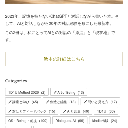
2023年、記憶を持たないChatGPTと対話しながら書いた本。そ
して、AIと対話しながら20年の対話経験を形にした最新本。
この2冊は、私にとってAIとの対話の「原点」と「現在地」で
す。
📚本の詳細はこちら
Categories
1D1U Method 2026
(
2
)
🖊 Art of Being
(
13
)
🖊 講座と学び
(
45
)
🖊 創造と編集
(
18
)
🖊 問いと見え方
(
17
)
🖊 対話とフィードバック
(
15
)
🖊 AIと言葉
(
40
)
1D1U
(
60
)
OS・Beinig・前提
(
100
)
Dialogue+ AI
(
99
)
kindle出版
(
24
)