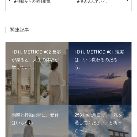
★神様からの援護射撃。
★巻き込んでいく。
関連記事
1D1U METHOD #02 反応
1D1U METHOD #01 現実
が減ると、人生の体験が
は、いつ変わるのだろ
増えていく。
う。
願望と行動の間に、受付
2531mの鳥居で、「私を
はいらない
通してください」と祈っ
たら…