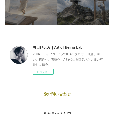
堀口ひとみ｜Art of Being Lab
2006〜ライフコーチ／2004〜ブロガー 傾聴、問
い、構造化、言語化。AI時代の自己探求と人間の可
能性を探究。
フォロー
📤お問い合わせ
🚪今月の入り口