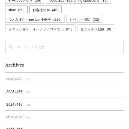
セールスアップ
(
30
)
1000 Soul Searching Questions
(
19
)
story
(
59
)
お客様の声
(
48
)
ひとみずむ～me too 小冊子
(
226
)
片付け・掃除
(
32
)
ファッション・インテリアコンサル
(
21
)
セッション動画
(
8
)
Archives
2026
(
286
)
(
7
)
2025
(
466
)
(
36
)
(
56
)
2024
(
416
)
(
37
)
(
37
)
(
38
)
2023
(
372
)
(
42
)
(
35
)
(
39
)