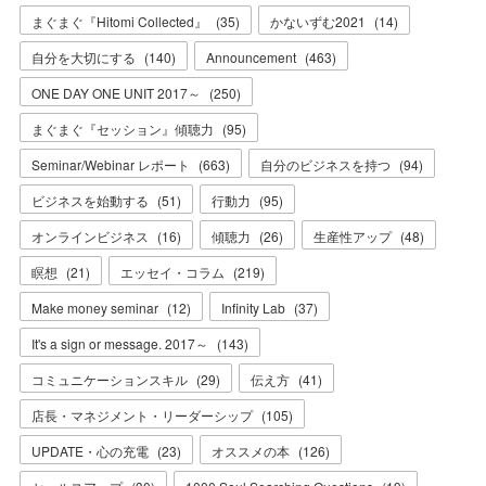
まぐまぐ『Hitomi Collected』
(
35
)
かないずむ2021
(
14
)
自分を大切にする
(
140
)
Announcement
(
463
)
ONE DAY ONE UNIT 2017～
(
250
)
まぐまぐ『セッション』傾聴力
(
95
)
Seminar/Webinar レポート
(
663
)
自分のビジネスを持つ
(
94
)
ビジネスを始動する
(
51
)
行動力
(
95
)
オンラインビジネス
(
16
)
傾聴力
(
26
)
生産性アップ
(
48
)
瞑想
(
21
)
エッセイ・コラム
(
219
)
Make money seminar
(
12
)
Infinity Lab
(
37
)
It's a sign or message. 2017～
(
143
)
コミュニケーションスキル
(
29
)
伝え方
(
41
)
店長・マネジメント・リーダーシップ
(
105
)
UPDATE・心の充電
(
23
)
オススメの本
(
126
)