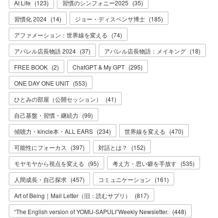
AI Life
(
123
)
習慣のシンフォニー2025
(
35
)
習慣化 2024
(
14
)
ジョー・ディスペンサ博士
(
185
)
アファメーション：世界線を変える
(
74
)
アパレル店長物語 2024
(
37
)
アパレル店長物語：メイキング
(
18
)
FREE BOOK
(
2
)
ChatGPT & My GPT
(
295
)
ONE DAY ONE UNIT
(
553
)
ひとみの部屋（公開セッション）
(
41
)
自己基盤・習慣・継続力
(
99
)
傾聴力・kincle本・ALL EARS
(
234
)
世界線を変える
(
470
)
可能性にフォーカス
(
397
)
対話とは？
(
152
)
モヤモヤから視点を変える
(
95
)
考え方・思い癖を手放す
(
535
)
人間成長・自己探求
(
457
)
コミュニケーション
(
161
)
Art of Being｜Mail Letter（旧：読むサプリ）
(
817
)
“The English version of YOMU-SAPULI”Weekly Newsletter.
(
448
)