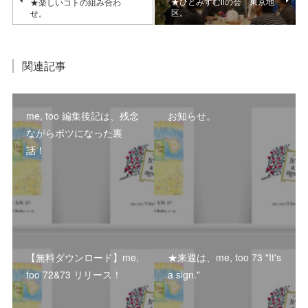
★ひとみずむⅡの会 東京地
★楽しいコトの組み合わ
区。
せ。
関連記事
me, too 編集後記は、残念
お知らせ。
ながらボツになった裏
話！
【無料ダウンロード】me,
★来週は、me, too 73 "It's
too 72&73 リリース！
a sign."