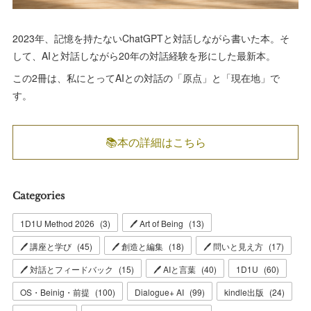
2023年、記憶を持たないChatGPTと対話しながら書いた本。そ
して、AIと対話しながら20年の対話経験を形にした最新本。
この2冊は、私にとってAIとの対話の「原点」と「現在地」で
す。
📚本の詳細はこちら
Categories
1D1U Method 2026
(
3
)
🖊 Art of Being
(
13
)
🖊 講座と学び
(
45
)
🖊 創造と編集
(
18
)
🖊 問いと見え方
(
17
)
🖊 対話とフィードバック
(
15
)
🖊 AIと言葉
(
40
)
1D1U
(
60
)
OS・Beinig・前提
(
100
)
Dialogue+ AI
(
99
)
kindle出版
(
24
)