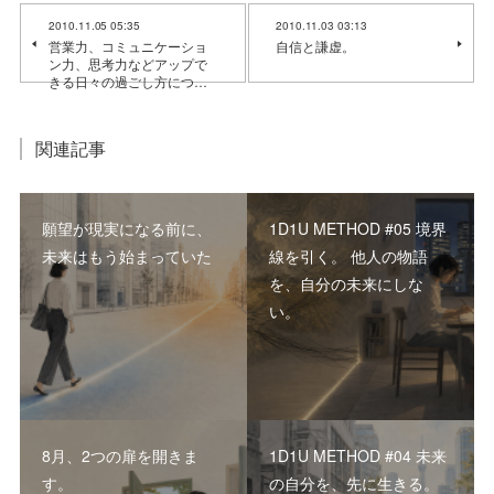
2010.11.05 05:35
2010.11.03 03:13
営業力、コミュニケーショ
自信と謙虚。
ン力、思考力などアップで
きる日々の過ごし方につ…
関連記事
願望が現実になる前に、
1D1U METHOD #05 境界
未来はもう始まっていた
線を引く。 他人の物語
を、自分の未来にしな
い。
8月、2つの扉を開きま
1D1U METHOD #04 未来
す。
の自分を、先に生きる。