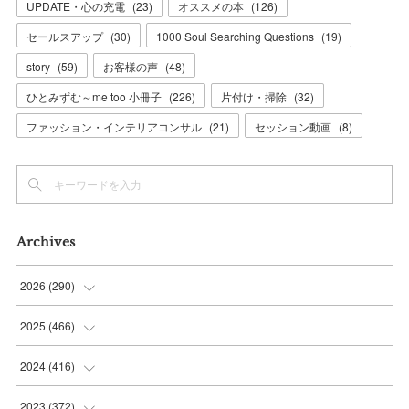
UPDATE・心の充電
(
23
)
オススメの本
(
126
)
セールスアップ
(
30
)
1000 Soul Searching Questions
(
19
)
story
(
59
)
お客様の声
(
48
)
ひとみずむ～me too 小冊子
(
226
)
片付け・掃除
(
32
)
ファッション・インテリアコンサル
(
21
)
セッション動画
(
8
)
Archives
2026
(
290
)
(
11
)
2025
(
466
)
(
36
)
(
56
)
2024
(
416
)
(
37
)
(
37
)
(
38
)
2023
(
372
)