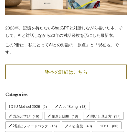
2023年、記憶を持たないChatGPTと対話しながら書いた本。そ
して、AIと対話しながら20年の対話経験を形にした最新本。
この2冊は、私にとってAIとの対話の「原点」と「現在地」で
す。
📚本の詳細はこちら
Categories
1D1U Method 2026
(
5
)
🖊 Art of Being
(
13
)
🖊 講座と学び
(
46
)
🖊 創造と編集
(
18
)
🖊 問いと見え方
(
17
)
🖊 対話とフィードバック
(
15
)
🖊 AIと言葉
(
40
)
1D1U
(
60
)