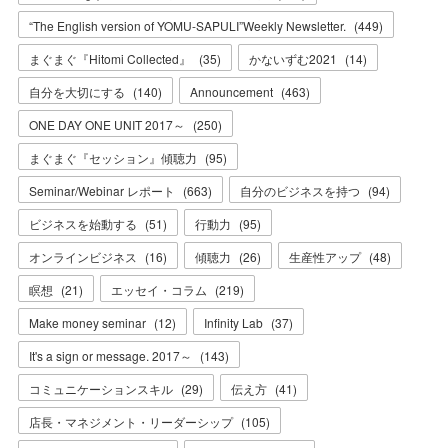
“The English version of YOMU-SAPULI”Weekly Newsletter.
(
449
)
まぐまぐ『Hitomi Collected』
(
35
)
かないずむ2021
(
14
)
自分を大切にする
(
140
)
Announcement
(
463
)
ONE DAY ONE UNIT 2017～
(
250
)
まぐまぐ『セッション』傾聴力
(
95
)
Seminar/Webinar レポート
(
663
)
自分のビジネスを持つ
(
94
)
ビジネスを始動する
(
51
)
行動力
(
95
)
オンラインビジネス
(
16
)
傾聴力
(
26
)
生産性アップ
(
48
)
瞑想
(
21
)
エッセイ・コラム
(
219
)
Make money seminar
(
12
)
Infinity Lab
(
37
)
It's a sign or message. 2017～
(
143
)
コミュニケーションスキル
(
29
)
伝え方
(
41
)
店長・マネジメント・リーダーシップ
(
105
)