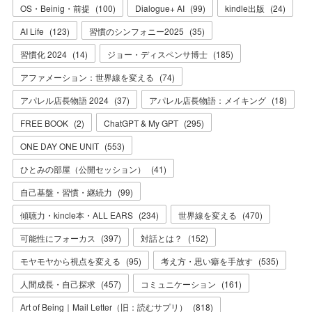
OS・Beinig・前提
(
100
)
Dialogue+ AI
(
99
)
kindle出版
(
24
)
AI Life
(
123
)
習慣のシンフォニー2025
(
35
)
習慣化 2024
(
14
)
ジョー・ディスペンサ博士
(
185
)
アファメーション：世界線を変える
(
74
)
アパレル店長物語 2024
(
37
)
アパレル店長物語：メイキング
(
18
)
FREE BOOK
(
2
)
ChatGPT & My GPT
(
295
)
ONE DAY ONE UNIT
(
553
)
ひとみの部屋（公開セッション）
(
41
)
自己基盤・習慣・継続力
(
99
)
傾聴力・kincle本・ALL EARS
(
234
)
世界線を変える
(
470
)
可能性にフォーカス
(
397
)
対話とは？
(
152
)
モヤモヤから視点を変える
(
95
)
考え方・思い癖を手放す
(
535
)
人間成長・自己探求
(
457
)
コミュニケーション
(
161
)
Art of Being｜Mail Letter（旧：読むサプリ）
(
818
)