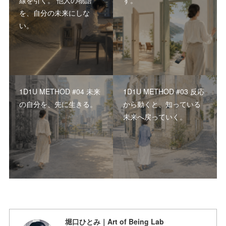
線を引く。 他人の物語
す。
を、自分の未来にしな
い。
1D1U METHOD #04 未来
1D1U METHOD #03 反応
の自分を、先に生きる。
から動くと、知っている
未来へ戻っていく。
堀口ひとみ｜Art of Being Lab