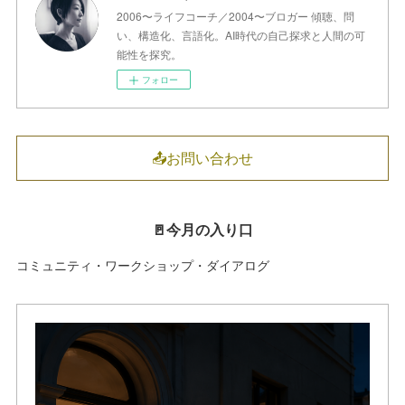
2006〜ライフコーチ／2004〜ブロガー 傾聴、問
い、構造化、言語化。AI時代の自己探求と人間の可
能性を探究。
フォロー
📤お問い合わせ
🚪今月の入り口
コミュニティ・ワークショップ・ダイアログ