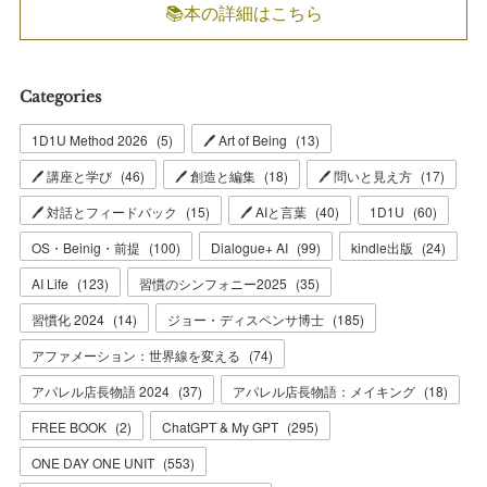
📚本の詳細はこちら
Categories
1D1U Method 2026
(
5
)
🖊 Art of Being
(
13
)
🖊 講座と学び
(
46
)
🖊 創造と編集
(
18
)
🖊 問いと見え方
(
17
)
🖊 対話とフィードバック
(
15
)
🖊 AIと言葉
(
40
)
1D1U
(
60
)
OS・Beinig・前提
(
100
)
Dialogue+ AI
(
99
)
kindle出版
(
24
)
AI Life
(
123
)
習慣のシンフォニー2025
(
35
)
習慣化 2024
(
14
)
ジョー・ディスペンサ博士
(
185
)
アファメーション：世界線を変える
(
74
)
アパレル店長物語 2024
(
37
)
アパレル店長物語：メイキング
(
18
)
FREE BOOK
(
2
)
ChatGPT & My GPT
(
295
)
ONE DAY ONE UNIT
(
553
)