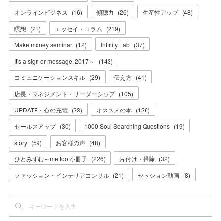
オンラインビジネス
(
16
)
傾聴力
(
26
)
生産性アップ
(
48
)
瞑想
(
21
)
エッセイ・コラム
(
219
)
Make money seminar
(
12
)
Infinity Lab
(
37
)
It's a sign or message. 2017～
(
143
)
コミュニケーションスキル
(
29
)
伝え方
(
41
)
店長・マネジメント・リーダーシップ
(
105
)
UPDATE・心の充電
(
23
)
オススメの本
(
126
)
セールスアップ
(
30
)
1000 Soul Searching Questions
(
19
)
story
(
59
)
お客様の声
(
48
)
ひとみずむ～me too 小冊子
(
226
)
片付け・掃除
(
32
)
ファッション・インテリアコンサル
(
21
)
セッション動画
(
8
)