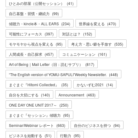
ひとみの部屋（公開セッション）
(
41
)
自己基盤・習慣・継続力
(
99
)
傾聴力・kincle本・ALL EARS
(
234
)
世界線を変える
(
470
)
可能性にフォーカス
(
397
)
対話とは？
(
152
)
モヤモヤから視点を変える
(
95
)
考え方・思い癖を手放す
(
535
)
人間成長・自己探求
(
457
)
コミュニケーション
(
161
)
Art of Being｜Mail Letter（旧：読むサプリ）
(
817
)
“The English version of YOMU-SAPULI”Weekly Newsletter.
(
448
)
まぐまぐ『Hitomi Collected』
(
35
)
かないずむ2021
(
14
)
自分を大切にする
(
140
)
Announcement
(
463
)
ONE DAY ONE UNIT 2017～
(
250
)
まぐまぐ『セッション』傾聴力
(
95
)
Seminar/Webinar レポート
(
663
)
自分のビジネスを持つ
(
94
)
ビジネスを始動する
(
51
)
行動力
(
95
)