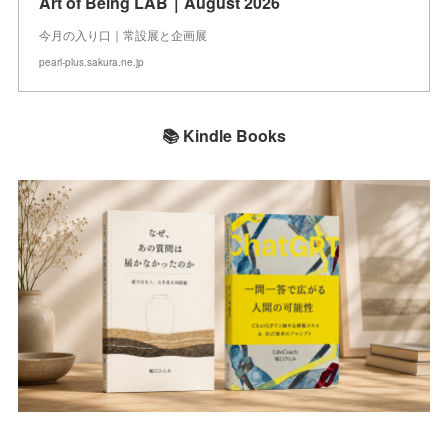
Art of Being LAB｜August 2026
今月の入り口｜常設展と企画展
pearl-plus.sakura.ne.jp
📚 Kindle Books