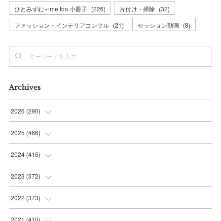
ひとみずむ～me too 小冊子
(
226
)
片付け・掃除
(
32
)
ファッション・インテリアコンサル
(
21
)
セッション動画
(
8
)
Archives
2026
(
290
)
(
11
)
2025
(
466
)
(
36
)
(
56
)
2024
(
416
)
(
37
)
(
37
)
(
38
)
2023
(
372
)
(
42
)
(
35
)
(
39
)
(
31
)
2022
(
373
)
(
36
)
(
36
)
(
38
)
(
30
)
(
31
)
2021
(
410
)