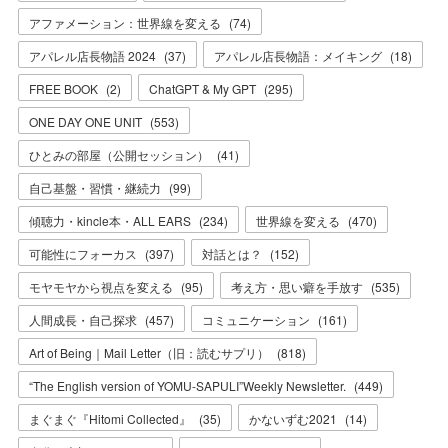
アファメーション：世界線を変える
(
74
)
アパレル店長物語 2024
(
37
)
アパレル店長物語：メイキング
(
18
)
FREE BOOK
(
2
)
ChatGPT & My GPT
(
295
)
ONE DAY ONE UNIT
(
553
)
ひとみの部屋（公開セッション）
(
41
)
自己基盤・習慣・継続力
(
99
)
傾聴力・kincle本・ALL EARS
(
234
)
世界線を変える
(
470
)
可能性にフォーカス
(
397
)
対話とは？
(
152
)
モヤモヤから視点を変える
(
95
)
考え方・思い癖を手放す
(
535
)
人間成長・自己探求
(
457
)
コミュニケーション
(
161
)
Art of Being｜Mail Letter（旧：読むサプリ）
(
818
)
“The English version of YOMU-SAPULI”Weekly Newsletter.
(
449
)
まぐまぐ『Hitomi Collected』
(
35
)
かないずむ2021
(
14
)