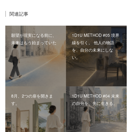
関連記事
願望が現実になる前に、
1D1U METHOD #05 境界
未来はもう始まっていた
線を引く。 他人の物語
を、自分の未来にしな
い。
8月、2つの扉を開きま
1D1U METHOD #04 未来
す。
の自分を、先に生きる。