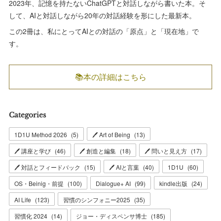
2023年、記憶を持たないChatGPTと対話しながら書いた本。そ
して、AIと対話しながら20年の対話経験を形にした最新本。
この2冊は、私にとってAIとの対話の「原点」と「現在地」で
す。
📚本の詳細はこちら
Categories
1D1U Method 2026
(
5
)
🖊 Art of Being
(
13
)
🖊 講座と学び
(
46
)
🖊 創造と編集
(
18
)
🖊 問いと見え方
(
17
)
🖊 対話とフィードバック
(
15
)
🖊 AIと言葉
(
40
)
1D1U
(
60
)
OS・Beinig・前提
(
100
)
Dialogue+ AI
(
99
)
kindle出版
(
24
)
AI Life
(
123
)
習慣のシンフォニー2025
(
35
)
習慣化 2024
(
14
)
ジョー・ディスペンサ博士
(
185
)