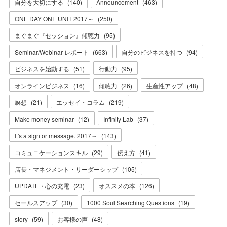
自分を大切にする
(
140
)
Announcement
(
463
)
ONE DAY ONE UNIT 2017～
(
250
)
まぐまぐ『セッション』傾聴力
(
95
)
Seminar/Webinar レポート
(
663
)
自分のビジネスを持つ
(
94
)
ビジネスを始動する
(
51
)
行動力
(
95
)
オンラインビジネス
(
16
)
傾聴力
(
26
)
生産性アップ
(
48
)
瞑想
(
21
)
エッセイ・コラム
(
219
)
Make money seminar
(
12
)
Infinity Lab
(
37
)
It's a sign or message. 2017～
(
143
)
コミュニケーションスキル
(
29
)
伝え方
(
41
)
店長・マネジメント・リーダーシップ
(
105
)
UPDATE・心の充電
(
23
)
オススメの本
(
126
)
セールスアップ
(
30
)
1000 Soul Searching Questions
(
19
)
story
(
59
)
お客様の声
(
48
)