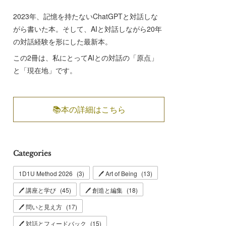
2023年、記憶を持たないChatGPTと対話しな
がら書いた本。そして、AIと対話しながら20年
の対話経験を形にした最新本。
この2冊は、私にとってAIとの対話の「原点」
と「現在地」です。
📚本の詳細はこちら
Categories
1D1U Method 2026
(
3
)
🖊 Art of Being
(
13
)
🖊 講座と学び
(
45
)
🖊 創造と編集
(
18
)
🖊 問いと見え方
(
17
)
🖊 対話とフィードバック
(
15
)