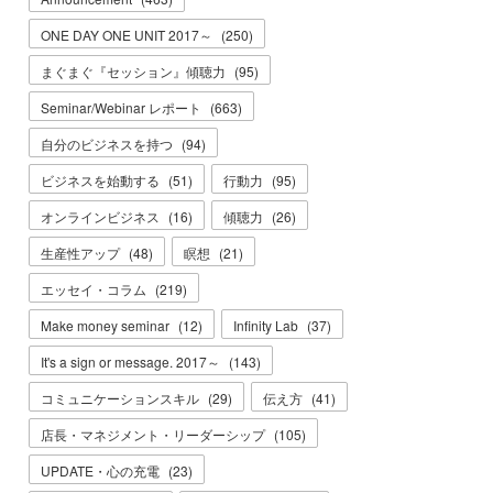
ONE DAY ONE UNIT 2017～
(
250
)
まぐまぐ『セッション』傾聴力
(
95
)
Seminar/Webinar レポート
(
663
)
自分のビジネスを持つ
(
94
)
ビジネスを始動する
(
51
)
行動力
(
95
)
オンラインビジネス
(
16
)
傾聴力
(
26
)
生産性アップ
(
48
)
瞑想
(
21
)
エッセイ・コラム
(
219
)
Make money seminar
(
12
)
Infinity Lab
(
37
)
It's a sign or message. 2017～
(
143
)
コミュニケーションスキル
(
29
)
伝え方
(
41
)
店長・マネジメント・リーダーシップ
(
105
)
UPDATE・心の充電
(
23
)