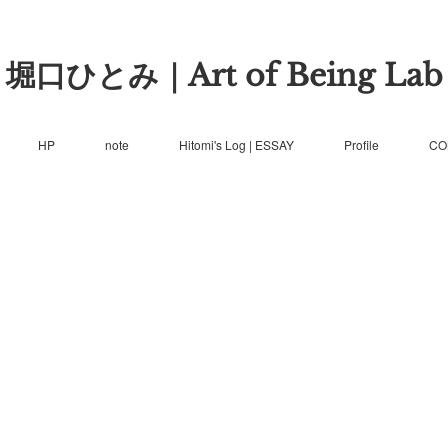
堀口ひとみ｜Art of Being Lab
HP
note
Hitomi's Log | ESSAY
Profile
CO