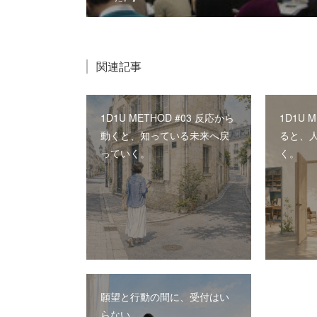
関連記事
1D1U METHOD #03 反応から
1D1U 
動くと、知っている未来へ戻
ると、
っていく。
く。
願望と行動の間に、受付はい
らない