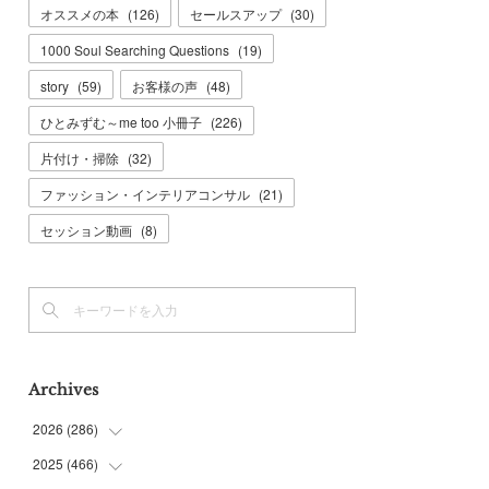
オススメの本
(
126
)
セールスアップ
(
30
)
1000 Soul Searching Questions
(
19
)
story
(
59
)
お客様の声
(
48
)
ひとみずむ～me too 小冊子
(
226
)
片付け・掃除
(
32
)
ファッション・インテリアコンサル
(
21
)
セッション動画
(
8
)
Archives
2026
(
286
)
2025
(
466
(
7
)
)