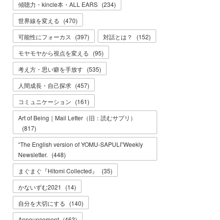
傾聴力・kincle本・ALL EARS
(
234
)
世界線を変える
(
470
)
可能性にフォーカス
(
397
)
対話とは？
(
152
)
モヤモヤから視点を変える
(
95
)
考え方・思い癖を手放す
(
535
)
人間成長・自己探求
(
457
)
コミュニケーション
(
161
)
Art of Being｜Mail Letter（旧：読むサプリ）
(
817
)
“The English version of YOMU-SAPULI”Weekly
Newsletter.
(
448
)
まぐまぐ『Hitomi Collected』
(
35
)
かないずむ2021
(
14
)
自分を大切にする
(
140
)
Announcement
(
463
)