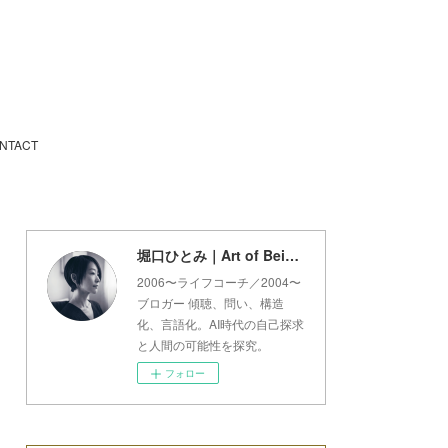
NTACT
堀口ひとみ｜Art of Being Lab
2006〜ライフコーチ／2004〜
ブロガー 傾聴、問い、構造
化、言語化。AI時代の自己探求
と人間の可能性を探究。
フォロー