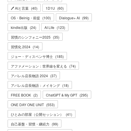
🖊 AIと言葉
(
40
)
1D1U
(
60
)
OS・Beinig・前提
(
100
)
Dialogue+ AI
(
99
)
kindle出版
(
24
)
AI Life
(
123
)
習慣のシンフォニー2025
(
35
)
習慣化 2024
(
14
)
ジョー・ディスペンサ博士
(
185
)
アファメーション：世界線を変える
(
74
)
アパレル店長物語 2024
(
37
)
アパレル店長物語：メイキング
(
18
)
FREE BOOK
(
2
)
ChatGPT & My GPT
(
295
)
ONE DAY ONE UNIT
(
553
)
ひとみの部屋（公開セッション）
(
41
)
自己基盤・習慣・継続力
(
99
)