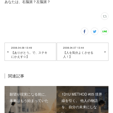
あなたは、右脳派？左脳派？
2008.04.09 13:49
2008.04.07 13:44
【ありがとう。で、ステキ
【人を気分よくさせる
にかえす☆】
人！】
関連記事
願望が現実になる前に、
1D1U METHOD #05 境界
未来はもう始まっていた
線を引く。 他人の物語
を、自分の未来にしな