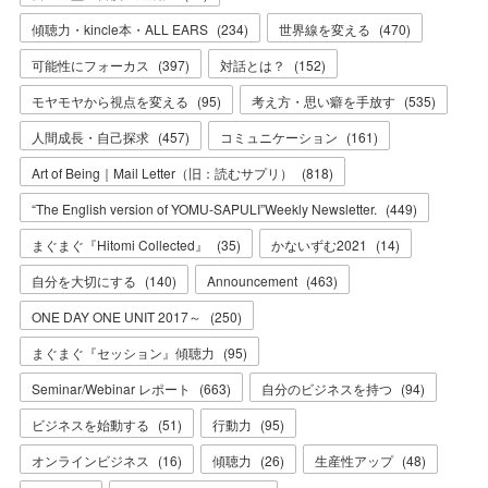
傾聴力・kincle本・ALL EARS
(
234
)
世界線を変える
(
470
)
可能性にフォーカス
(
397
)
対話とは？
(
152
)
モヤモヤから視点を変える
(
95
)
考え方・思い癖を手放す
(
535
)
人間成長・自己探求
(
457
)
コミュニケーション
(
161
)
Art of Being｜Mail Letter（旧：読むサプリ）
(
818
)
“The English version of YOMU-SAPULI”Weekly Newsletter.
(
449
)
まぐまぐ『Hitomi Collected』
(
35
)
かないずむ2021
(
14
)
自分を大切にする
(
140
)
Announcement
(
463
)
ONE DAY ONE UNIT 2017～
(
250
)
まぐまぐ『セッション』傾聴力
(
95
)
Seminar/Webinar レポート
(
663
)
自分のビジネスを持つ
(
94
)
ビジネスを始動する
(
51
)
行動力
(
95
)
オンラインビジネス
(
16
)
傾聴力
(
26
)
生産性アップ
(
48
)