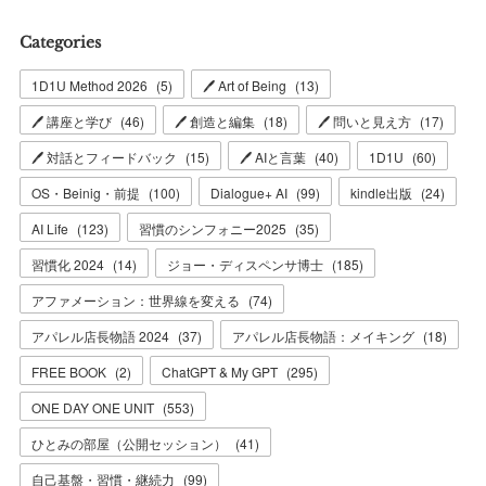
Categories
1D1U Method 2026
(
5
)
🖊 Art of Being
(
13
)
🖊 講座と学び
(
46
)
🖊 創造と編集
(
18
)
🖊 問いと見え方
(
17
)
🖊 対話とフィードバック
(
15
)
🖊 AIと言葉
(
40
)
1D1U
(
60
)
OS・Beinig・前提
(
100
)
Dialogue+ AI
(
99
)
kindle出版
(
24
)
AI Life
(
123
)
習慣のシンフォニー2025
(
35
)
習慣化 2024
(
14
)
ジョー・ディスペンサ博士
(
185
)
アファメーション：世界線を変える
(
74
)
アパレル店長物語 2024
(
37
)
アパレル店長物語：メイキング
(
18
)
FREE BOOK
(
2
)
ChatGPT & My GPT
(
295
)
ONE DAY ONE UNIT
(
553
)
ひとみの部屋（公開セッション）
(
41
)
自己基盤・習慣・継続力
(
99
)