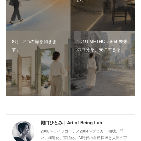
い。
8月、2つの扉を開きま
1D1U METHOD #04 未来
す。
の自分を、先に生きる。
堀口ひとみ｜Art of Being Lab
2006〜ライフコーチ／2004〜ブロガー 傾聴、問
い、構造化、言語化。AI時代の自己探求と人間の可