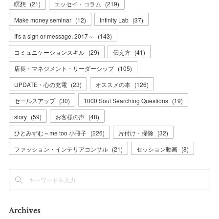
瞑想
(
21
)
エッセイ・コラム
(
219
)
Make money seminar
(
12
)
Infinity Lab
(
37
)
It's a sign or message. 2017～
(
143
)
コミュニケーションスキル
(
29
)
伝え方
(
41
)
店長・マネジメント・リーダーシップ
(
105
)
UPDATE・心の充電
(
23
)
オススメの本
(
126
)
セールスアップ
(
30
)
1000 Soul Searching Questions
(
19
)
story
(
59
)
お客様の声
(
48
)
ひとみずむ～me too 小冊子
(
226
)
片付け・掃除
(
32
)
ファッション・インテリアコンサル
(
21
)
セッション動画
(
8
)
Archives