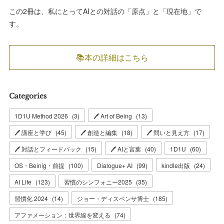
この2冊は、私にとってAIとの対話の「原点」と「現在地」で
す。
📚本の詳細はこちら
Categories
1D1U Method 2026
(
3
)
🖊 Art of Being
(
13
)
🖊 講座と学び
(
45
)
🖊 創造と編集
(
18
)
🖊 問いと見え方
(
17
)
🖊 対話とフィードバック
(
15
)
🖊 AIと言葉
(
40
)
1D1U
(
60
)
OS・Beinig・前提
(
100
)
Dialogue+ AI
(
99
)
kindle出版
(
24
)
AI Life
(
123
)
習慣のシンフォニー2025
(
35
)
習慣化 2024
(
14
)
ジョー・ディスペンサ博士
(
185
)
アファメーション：世界線を変える
(
74
)