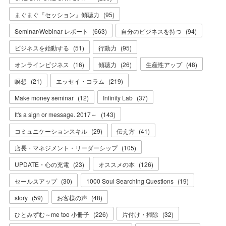
まぐまぐ『セッション』傾聴力
(
95
)
Seminar/Webinar レポート
(
663
)
自分のビジネスを持つ
(
94
)
ビジネスを始動する
(
51
)
行動力
(
95
)
オンラインビジネス
(
16
)
傾聴力
(
26
)
生産性アップ
(
48
)
瞑想
(
21
)
エッセイ・コラム
(
219
)
Make money seminar
(
12
)
Infinity Lab
(
37
)
It's a sign or message. 2017～
(
143
)
コミュニケーションスキル
(
29
)
伝え方
(
41
)
店長・マネジメント・リーダーシップ
(
105
)
UPDATE・心の充電
(
23
)
オススメの本
(
126
)
セールスアップ
(
30
)
1000 Soul Searching Questions
(
19
)
story
(
59
)
お客様の声
(
48
)
ひとみずむ～me too 小冊子
(
226
)
片付け・掃除
(
32
)