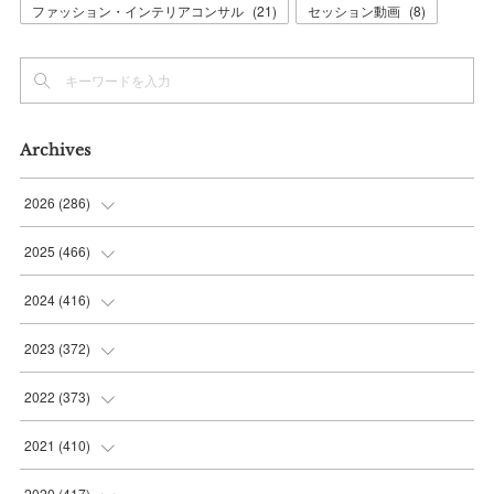
ファッション・インテリアコンサル
(
21
)
セッション動画
(
8
)
Archives
2026
(
286
)
(
7
)
2025
(
466
)
(
36
)
(
56
)
2024
(
416
)
(
37
)
(
37
)
(
38
)
2023
(
372
)
(
42
)
(
35
)
(
39
)
(
31
)
2022
(
373
)
(
36
)
(
36
)
(
38
)
(
30
)
(
31
)
2021
(
410
)
(
34
)
(
36
)
(
36
)
(
30
)
(
33
)
(
32
)
2020
(
417
)