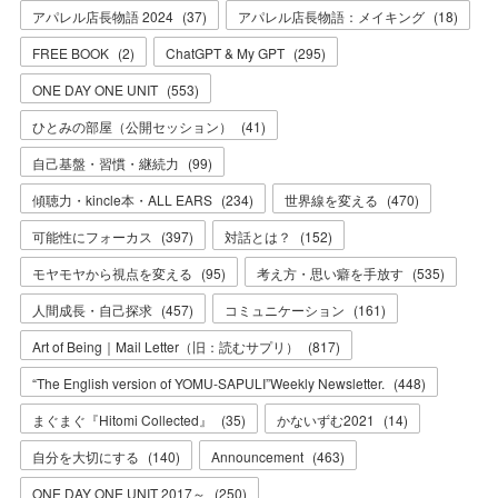
アパレル店長物語 2024
(
37
)
アパレル店長物語：メイキング
(
18
)
FREE BOOK
(
2
)
ChatGPT & My GPT
(
295
)
ONE DAY ONE UNIT
(
553
)
ひとみの部屋（公開セッション）
(
41
)
自己基盤・習慣・継続力
(
99
)
傾聴力・kincle本・ALL EARS
(
234
)
世界線を変える
(
470
)
可能性にフォーカス
(
397
)
対話とは？
(
152
)
モヤモヤから視点を変える
(
95
)
考え方・思い癖を手放す
(
535
)
人間成長・自己探求
(
457
)
コミュニケーション
(
161
)
Art of Being｜Mail Letter（旧：読むサプリ）
(
817
)
“The English version of YOMU-SAPULI”Weekly Newsletter.
(
448
)
まぐまぐ『Hitomi Collected』
(
35
)
かないずむ2021
(
14
)
自分を大切にする
(
140
)
Announcement
(
463
)
ONE DAY ONE UNIT 2017～
(
250
)