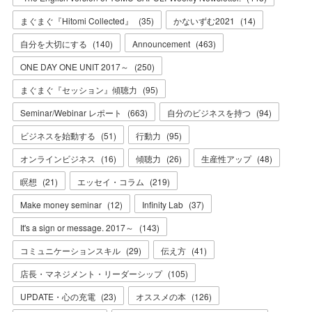
まぐまぐ『Hitomi Collected』
(
35
)
かないずむ2021
(
14
)
自分を大切にする
(
140
)
Announcement
(
463
)
ONE DAY ONE UNIT 2017～
(
250
)
まぐまぐ『セッション』傾聴力
(
95
)
Seminar/Webinar レポート
(
663
)
自分のビジネスを持つ
(
94
)
ビジネスを始動する
(
51
)
行動力
(
95
)
オンラインビジネス
(
16
)
傾聴力
(
26
)
生産性アップ
(
48
)
瞑想
(
21
)
エッセイ・コラム
(
219
)
Make money seminar
(
12
)
Infinity Lab
(
37
)
It's a sign or message. 2017～
(
143
)
コミュニケーションスキル
(
29
)
伝え方
(
41
)
店長・マネジメント・リーダーシップ
(
105
)
UPDATE・心の充電
(
23
)
オススメの本
(
126
)