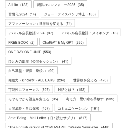
AI Life
(
123
)
習慣のシンフォニー2025
(
35
)
習慣化 2024
(
14
)
ジョー・ディスペンサ博士
(
185
)
アファメーション：世界線を変える
(
74
)
アパレル店長物語 2024
(
37
)
アパレル店長物語：メイキング
(
18
)
FREE BOOK
(
2
)
ChatGPT & My GPT
(
295
)
ONE DAY ONE UNIT
(
553
)
ひとみの部屋（公開セッション）
(
41
)
自己基盤・習慣・継続力
(
99
)
傾聴力・kincle本・ALL EARS
(
234
)
世界線を変える
(
470
)
可能性にフォーカス
(
397
)
対話とは？
(
152
)
モヤモヤから視点を変える
(
95
)
考え方・思い癖を手放す
(
535
)
人間成長・自己探求
(
457
)
コミュニケーション
(
161
)
Art of Being｜Mail Letter（旧：読むサプリ）
(
817
)
“The English version of YOMU-SAPULI”Weekly Newsletter.
(
448
)