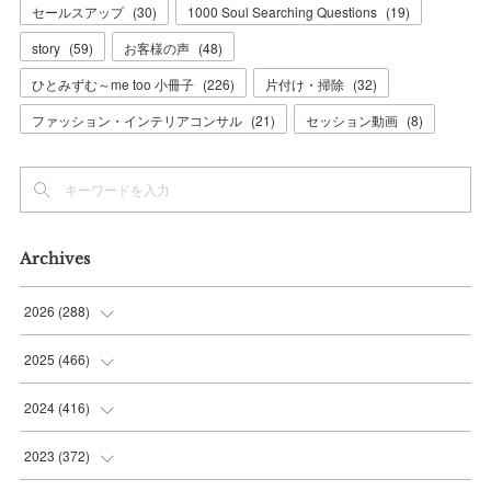
セールスアップ
(
30
)
1000 Soul Searching Questions
(
19
)
story
(
59
)
お客様の声
(
48
)
ひとみずむ～me too 小冊子
(
226
)
片付け・掃除
(
32
)
ファッション・インテリアコンサル
(
21
)
セッション動画
(
8
)
Archives
2026
(
288
)
(
9
)
2025
(
466
)
(
36
)
(
56
)
2024
(
416
)
(
37
)
(
37
)
(
38
)
2023
(
372
)