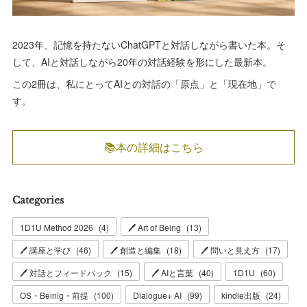
2023年、記憶を持たないChatGPTと対話しながら書いた本。そ
して、AIと対話しながら20年の対話経験を形にした最新本。
この2冊は、私にとってAIとの対話の「原点」と「現在地」で
す。
📚本の詳細はこちら
Categories
1D1U Method 2026
(
4
)
🖊 Art of Being
(
13
)
🖊 講座と学び
(
46
)
🖊 創造と編集
(
18
)
🖊 問いと見え方
(
17
)
🖊 対話とフィードバック
(
15
)
🖊 AIと言葉
(
40
)
1D1U
(
60
)
OS・Beinig・前提
(
100
)
Dialogue+ AI
(
99
)
kindle出版
(
24
)