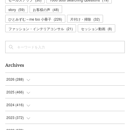
story
(
59
)
お客様の声
(
48
)
ひとみずむ～me too 小冊子
(
226
)
片付け・掃除
(
32
)
ファッション・インテリアコンサル
(
21
)
セッション動画
(
8
)
Archives
2026
(
288
)
(
9
)
2025
(
466
)
(
36
)
(
56
)
2024
(
416
)
(
37
)
(
37
)
(
38
)
2023
(
372
)
(
42
)
(
35
)
(
39
)
(
31
)