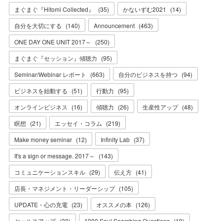
まぐまぐ『Hitomi Collected』
(
35
)
かないずむ2021
(
14
)
自分を大切にする
(
140
)
Announcement
(
463
)
ONE DAY ONE UNIT 2017～
(
250
)
まぐまぐ『セッション』傾聴力
(
95
)
Seminar/Webinar レポート
(
663
)
自分のビジネスを持つ
(
94
)
ビジネスを始動する
(
51
)
行動力
(
95
)
オンラインビジネス
(
16
)
傾聴力
(
26
)
生産性アップ
(
48
)
瞑想
(
21
)
エッセイ・コラム
(
219
)
Make money seminar
(
12
)
Infinity Lab
(
37
)
It's a sign or message. 2017～
(
143
)
コミュニケーションスキル
(
29
)
伝え方
(
41
)
店長・マネジメント・リーダーシップ
(
105
)
UPDATE・心の充電
(
23
)
オススメの本
(
126
)
セールスアップ
(
30
)
1000 Soul Searching Questions
(
19
)