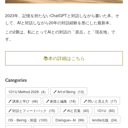
2023年、記憶を持たないChatGPTと対話しながら書いた本。そ
して、AIと対話しながら20年の対話経験を形にした最新本。
この2冊は、私にとってAIとの対話の「原点」と「現在地」で
す。
📚本の詳細はこちら
Categories
1D1U Method 2026
(
4
)
🖊 Art of Being
(
13
)
🖊 講座と学び
(
46
)
🖊 創造と編集
(
18
)
🖊 問いと見え方
(
17
)
🖊 対話とフィードバック
(
15
)
🖊 AIと言葉
(
40
)
1D1U
(
60
)
OS・Beinig・前提
(
100
)
Dialogue+ AI
(
99
)
kindle出版
(
24
)