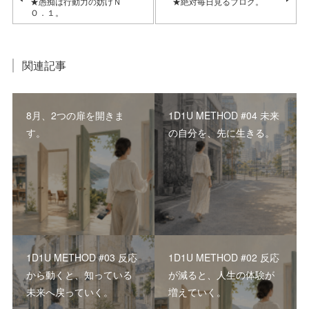
★愚痴は行動力の妨げＮ
★絶対毎日見るブログ。
Ｏ．１。
関連記事
8月、2つの扉を開きま
1D1U METHOD #04 未来
す。
の自分を、先に生きる。
1D1U METHOD #03 反応
1D1U METHOD #02 反応
から動くと、知っている
が減ると、人生の体験が
未来へ戻っていく。
増えていく。