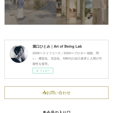
堀口ひとみ｜Art of Being Lab
2006〜ライフコーチ／2004〜ブロガー 傾聴、問
い、構造化、言語化。AI時代の自己探求と人間の可
能性を探究。
フォロー
📤お問い合わせ
🚪今月の入り口