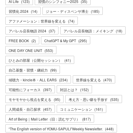
AI Life
(
123
)
習慣のシンフォニー2025
(
35
)
習慣化 2024
(
14
)
ジョー・ディスペンサ博士
(
185
)
アファメーション：世界線を変える
(
74
)
アパレル店長物語 2024
(
37
)
アパレル店長物語：メイキング
(
18
)
FREE BOOK
(
2
)
ChatGPT & My GPT
(
295
)
ONE DAY ONE UNIT
(
553
)
ひとみの部屋（公開セッション）
(
41
)
自己基盤・習慣・継続力
(
99
)
傾聴力・kincle本・ALL EARS
(
234
)
世界線を変える
(
470
)
可能性にフォーカス
(
397
)
対話とは？
(
152
)
モヤモヤから視点を変える
(
95
)
考え方・思い癖を手放す
(
535
)
人間成長・自己探求
(
457
)
コミュニケーション
(
161
)
Art of Being｜Mail Letter（旧：読むサプリ）
(
817
)
“The English version of YOMU-SAPULI”Weekly Newsletter.
(
448
)