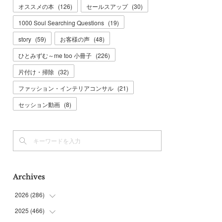
オススメの本
(
126
)
セールスアップ
(
30
)
1000 Soul Searching Questions
(
19
)
story
(
59
)
お客様の声
(
48
)
ひとみずむ～me too 小冊子
(
226
)
片付け・掃除
(
32
)
ファッション・インテリアコンサル
(
21
)
セッション動画
(
8
)
Archives
2026
(
286
)
2025
(
466
(
7
)
)