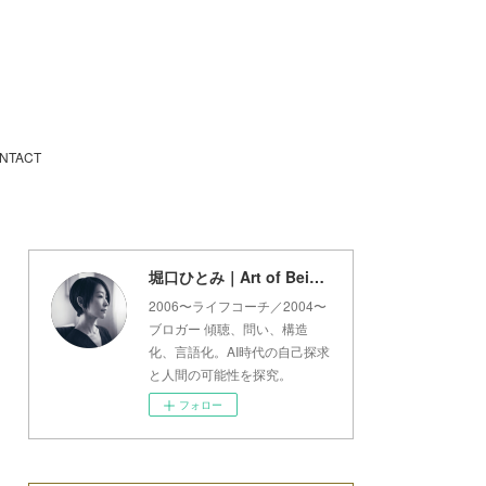
NTACT
堀口ひとみ｜Art of Being Lab
2006〜ライフコーチ／2004〜
ブロガー 傾聴、問い、構造
化、言語化。AI時代の自己探求
と人間の可能性を探究。
フォロー