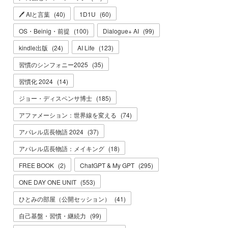
🖊 AIと言葉
(
40
)
1D1U
(
60
)
OS・Beinig・前提
(
100
)
Dialogue+ AI
(
99
)
kindle出版
(
24
)
AI Life
(
123
)
習慣のシンフォニー2025
(
35
)
習慣化 2024
(
14
)
ジョー・ディスペンサ博士
(
185
)
アファメーション：世界線を変える
(
74
)
アパレル店長物語 2024
(
37
)
アパレル店長物語：メイキング
(
18
)
FREE BOOK
(
2
)
ChatGPT & My GPT
(
295
)
ONE DAY ONE UNIT
(
553
)
ひとみの部屋（公開セッション）
(
41
)
自己基盤・習慣・継続力
(
99
)