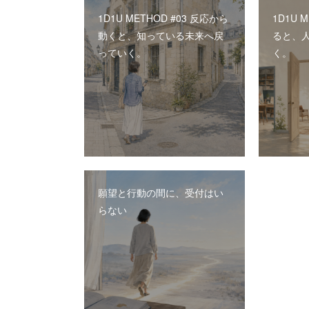
1D1U METHOD #03 反応から
1D1U 
動くと、知っている未来へ戻
ると、
っていく。
く。
願望と行動の間に、受付はい
らない