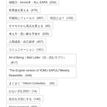
傾聴力・kincle本・ALL EARS
(
234
)
世界線を変える
(
470
)
可能性にフォーカス
(
397
)
対話とは？
(
152
)
モヤモヤから視点を変える
(
95
)
考え方・思い癖を手放す
(
535
)
人間成長・自己探求
(
457
)
コミュニケーション
(
161
)
Art of Being｜Mail Letter（旧：読むサプリ）
(
817
)
“The English version of YOMU-SAPULI”Weekly
Newsletter.
(
448
)
まぐまぐ『Hitomi Collected』
(
35
)
かないずむ2021
(
14
)
自分を大切にする
(
140
)
Announcement
(
463
)