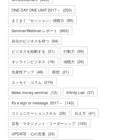
ONE DAY ONE UNIT 2017～
(
250
)
まぐまぐ『セッション』傾聴力
(
95
)
Seminar/Webinar レポート
(
663
)
自分のビジネスを持つ
(
94
)
ビジネスを始動する
(
51
)
行動力
(
95
)
オンラインビジネス
(
16
)
傾聴力
(
26
)
生産性アップ
(
48
)
瞑想
(
21
)
エッセイ・コラム
(
219
)
Make money seminar
(
12
)
Infinity Lab
(
37
)
It's a sign or message. 2017～
(
143
)
コミュニケーションスキル
(
29
)
伝え方
(
41
)
店長・マネジメント・リーダーシップ
(
105
)
UPDATE・心の充電
(
23
)