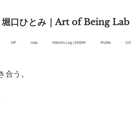
堀口ひとみ｜Art of Being Lab
HP
note
Hitomi's Log | ESSAY
Profile
CO
き合う。
、