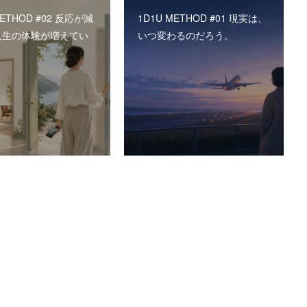
METHOD #02 反応が減
1D1U METHOD #01 現実は、
人生の体験が増えてい
いつ変わるのだろう。