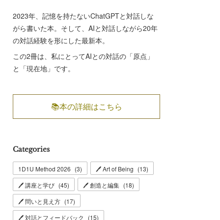
2023年、記憶を持たないChatGPTと対話しな
がら書いた本。そして、AIと対話しながら20年
の対話経験を形にした最新本。
この2冊は、私にとってAIとの対話の「原点」
と「現在地」です。
📚本の詳細はこちら
Categories
1D1U Method 2026
(
3
)
🖊 Art of Being
(
13
)
🖊 講座と学び
(
45
)
🖊 創造と編集
(
18
)
🖊 問いと見え方
(
17
)
🖊 対話とフィードバック
(
15
)