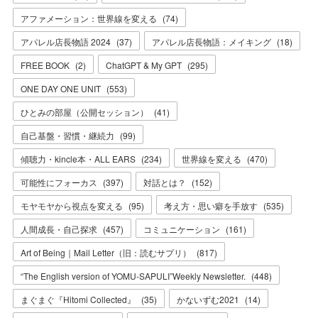
アファメーション：世界線を変える
(
74
)
アパレル店長物語 2024
(
37
)
アパレル店長物語：メイキング
(
18
)
FREE BOOK
(
2
)
ChatGPT & My GPT
(
295
)
ONE DAY ONE UNIT
(
553
)
ひとみの部屋（公開セッション）
(
41
)
自己基盤・習慣・継続力
(
99
)
傾聴力・kincle本・ALL EARS
(
234
)
世界線を変える
(
470
)
可能性にフォーカス
(
397
)
対話とは？
(
152
)
モヤモヤから視点を変える
(
95
)
考え方・思い癖を手放す
(
535
)
人間成長・自己探求
(
457
)
コミュニケーション
(
161
)
Art of Being｜Mail Letter（旧：読むサプリ）
(
817
)
“The English version of YOMU-SAPULI”Weekly Newsletter.
(
448
)
まぐまぐ『Hitomi Collected』
(
35
)
かないずむ2021
(
14
)