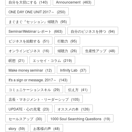
自分を大切にする
(
140
)
Announcement
(
463
)
ONE DAY ONE UNIT 2017～
(
250
)
まぐまぐ『セッション』傾聴力
(
95
)
Seminar/Webinar レポート
(
663
)
自分のビジネスを持つ
(
94
)
ビジネスを始動する
(
51
)
行動力
(
95
)
オンラインビジネス
(
16
)
傾聴力
(
26
)
生産性アップ
(
48
)
瞑想
(
21
)
エッセイ・コラム
(
219
)
Make money seminar
(
12
)
Infinity Lab
(
37
)
It's a sign or message. 2017～
(
143
)
コミュニケーションスキル
(
29
)
伝え方
(
41
)
店長・マネジメント・リーダーシップ
(
105
)
UPDATE・心の充電
(
23
)
オススメの本
(
126
)
セールスアップ
(
30
)
1000 Soul Searching Questions
(
19
)
story
(
59
)
お客様の声
(
48
)