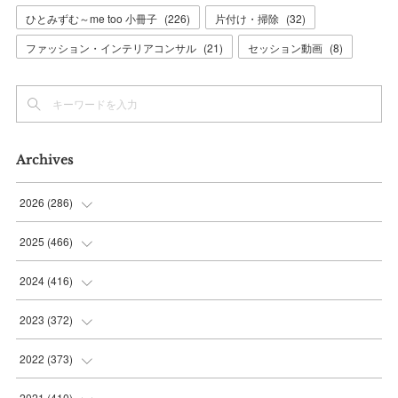
ひとみずむ～me too 小冊子
(
226
)
片付け・掃除
(
32
)
ファッション・インテリアコンサル
(
21
)
セッション動画
(
8
)
Archives
2026
(
286
)
(
7
)
2025
(
466
)
(
36
)
(
56
)
2024
(
416
)
(
37
)
(
37
)
(
38
)
2023
(
372
)
(
42
)
(
35
)
(
39
)
(
31
)
2022
(
373
)
(
36
)
(
36
)
(
38
)
(
30
)
(
31
)
2021
(
410
)