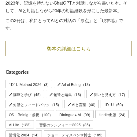
2023年、記憶を持たないChatGPTと対話しながら書いた本。そ
して、AIと対話しながら20年の対話経験を形にした最新本。
この2冊は、私にとってAIとの対話の「原点」と「現在地」で
す。
📚本の詳細はこちら
Categories
1D1U Method 2026
(
3
)
🖊 Art of Being
(
13
)
🖊 講座と学び
(
45
)
🖊 創造と編集
(
18
)
🖊 問いと見え方
(
17
)
🖊 対話とフィードバック
(
15
)
🖊 AIと言葉
(
40
)
1D1U
(
60
)
OS・Beinig・前提
(
100
)
Dialogue+ AI
(
99
)
kindle出版
(
24
)
AI Life
(
123
)
習慣のシンフォニー2025
(
35
)
習慣化 2024
(
14
)
ジョー・ディスペンサ博士
(
185
)