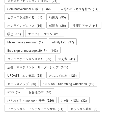
まぐまぐ『セッション』傾聴力
(
95
)
Seminar/Webinar レポート
(
663
)
自分のビジネスを持つ
(
94
)
ビジネスを始動する
(
51
)
行動力
(
95
)
オンラインビジネス
(
16
)
傾聴力
(
26
)
生産性アップ
(
48
)
瞑想
(
21
)
エッセイ・コラム
(
219
)
Make money seminar
(
12
)
Infinity Lab
(
37
)
It's a sign or message. 2017～
(
143
)
コミュニケーションスキル
(
29
)
伝え方
(
41
)
店長・マネジメント・リーダーシップ
(
105
)
UPDATE・心の充電
(
23
)
オススメの本
(
126
)
セールスアップ
(
30
)
1000 Soul Searching Questions
(
19
)
story
(
59
)
お客様の声
(
48
)
ひとみずむ～me too 小冊子
(
226
)
片付け・掃除
(
32
)
ファッション・インテリアコンサル
(
21
)
セッション動画
(
8
)