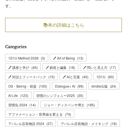
す。
📚本の詳細はこちら
Categories
1D1U Method 2026
(
3
)
🖊 Art of Being
(
13
)
🖊 講座と学び
(
45
)
🖊 創造と編集
(
18
)
🖊 問いと見え方
(
17
)
🖊 対話とフィードバック
(
15
)
🖊 AIと言葉
(
40
)
1D1U
(
60
)
OS・Beinig・前提
(
100
)
Dialogue+ AI
(
99
)
kindle出版
(
24
)
AI Life
(
123
)
習慣のシンフォニー2025
(
35
)
習慣化 2024
(
14
)
ジョー・ディスペンサ博士
(
185
)
アファメーション：世界線を変える
(
74
)
アパレル店長物語 2024
(
37
)
アパレル店長物語：メイキング
(
18
)