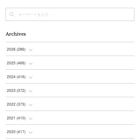
Archives
2026
(
286
)
(
7
)
2025
(
466
)
(
36
)
(
56
)
2024
(
416
)
(
37
)
(
37
)
(
38
)
2023
(
372
)
(
42
)
(
35
)
(
39
)
(
31
)
2022
(
373
)
(
36
)
(
36
)
(
38
)
(
30
)
(
31
)
2021
(
410
)
(
34
)
(
36
)
(
36
)
(
30
)
(
33
)
(
32
)
2020
(
417
)