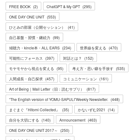
FREE BOOK
(
2
)
ChatGPT & My GPT
(
295
)
ONE DAY ONE UNIT
(
553
)
ひとみの部屋（公開セッション）
(
41
)
自己基盤・習慣・継続力
(
99
)
傾聴力・kincle本・ALL EARS
(
234
)
世界線を変える
(
470
)
可能性にフォーカス
(
397
)
対話とは？
(
152
)
モヤモヤから視点を変える
(
95
)
考え方・思い癖を手放す
(
535
)
人間成長・自己探求
(
457
)
コミュニケーション
(
161
)
Art of Being｜Mail Letter（旧：読むサプリ）
(
817
)
“The English version of YOMU-SAPULI”Weekly Newsletter.
(
448
)
まぐまぐ『Hitomi Collected』
(
35
)
かないずむ2021
(
14
)
自分を大切にする
(
140
)
Announcement
(
463
)
ONE DAY ONE UNIT 2017～
(
250
)