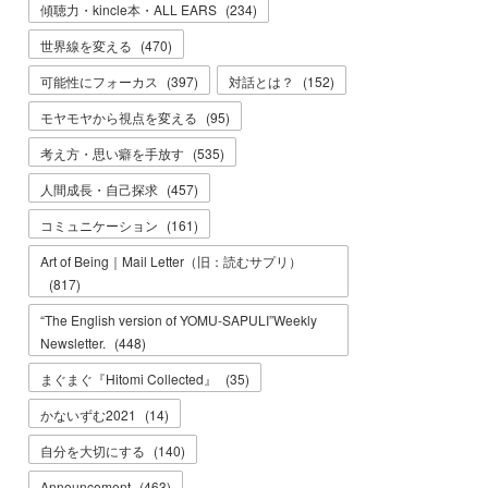
傾聴力・kincle本・ALL EARS
(
234
)
世界線を変える
(
470
)
可能性にフォーカス
(
397
)
対話とは？
(
152
)
モヤモヤから視点を変える
(
95
)
考え方・思い癖を手放す
(
535
)
人間成長・自己探求
(
457
)
コミュニケーション
(
161
)
Art of Being｜Mail Letter（旧：読むサプリ）
(
817
)
“The English version of YOMU-SAPULI”Weekly
Newsletter.
(
448
)
まぐまぐ『Hitomi Collected』
(
35
)
かないずむ2021
(
14
)
自分を大切にする
(
140
)
Announcement
(
463
)