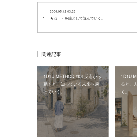
2009.05.12 03:26
★点・・を線として読んでいく。
関連記事
1D1U METHOD #03 反応から
1D1U 
動くと、知っている未来へ戻
ると、
っていく。
く。