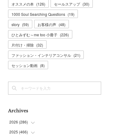
オススメの本
(
126
)
セールスアップ
(
30
)
1000 Soul Searching Questions
(
19
)
story
(
59
)
お客様の声
(
48
)
ひとみずむ～me too 小冊子
(
226
)
片付け・掃除
(
32
)
ファッション・インテリアコンサル
(
21
)
セッション動画
(
8
)
Archives
2026
(
286
)
2025
(
466
(
7
)
)