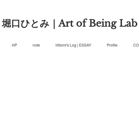
堀口ひとみ｜Art of Being Lab
HP
note
Hitomi's Log | ESSAY
Profile
CO