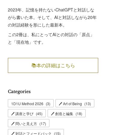
2023年、記憶を持たないChatGPTと対話しな
がら書いた本。そして、AIと対話しながら20年
の対話経験を形にした最新本。
この2冊は、私にとってAIとの対話の「原点」
と「現在地」です。
📚本の詳細はこちら
Categories
1D1U Method 2026
(
3
)
🖊 Art of Being
(
13
)
🖊 講座と学び
(
45
)
🖊 創造と編集
(
18
)
🖊 問いと見え方
(
17
)
🖊 対話とフィードバック
(
15
)