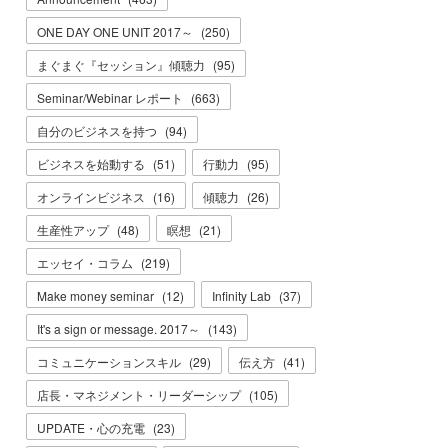
ONE DAY ONE UNIT 2017～
(
250
)
まぐまぐ『セッション』傾聴力
(
95
)
Seminar/Webinar レポート
(
663
)
自分のビジネスを持つ
(
94
)
ビジネスを始動する
(
51
)
行動力
(
95
)
オンラインビジネス
(
16
)
傾聴力
(
26
)
生産性アップ
(
48
)
瞑想
(
21
)
エッセイ・コラム
(
219
)
Make money seminar
(
12
)
Infinity Lab
(
37
)
It's a sign or message. 2017～
(
143
)
コミュニケーションスキル
(
29
)
伝え方
(
41
)
店長・マネジメント・リーダーシップ
(
105
)
UPDATE・心の充電
(
23
)