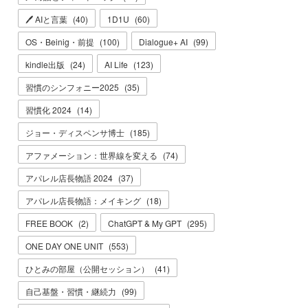
🖊 AIと言葉
(
40
)
1D1U
(
60
)
OS・Beinig・前提
(
100
)
Dialogue+ AI
(
99
)
kindle出版
(
24
)
AI Life
(
123
)
習慣のシンフォニー2025
(
35
)
習慣化 2024
(
14
)
ジョー・ディスペンサ博士
(
185
)
アファメーション：世界線を変える
(
74
)
アパレル店長物語 2024
(
37
)
アパレル店長物語：メイキング
(
18
)
FREE BOOK
(
2
)
ChatGPT & My GPT
(
295
)
ONE DAY ONE UNIT
(
553
)
ひとみの部屋（公開セッション）
(
41
)
自己基盤・習慣・継続力
(
99
)