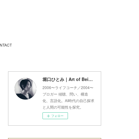
NTACT
堀口ひとみ｜Art of Being Lab
2006〜ライフコーチ／2004〜
ブロガー 傾聴、問い、構造
化、言語化。AI時代の自己探求
と人間の可能性を探究。
フォロー