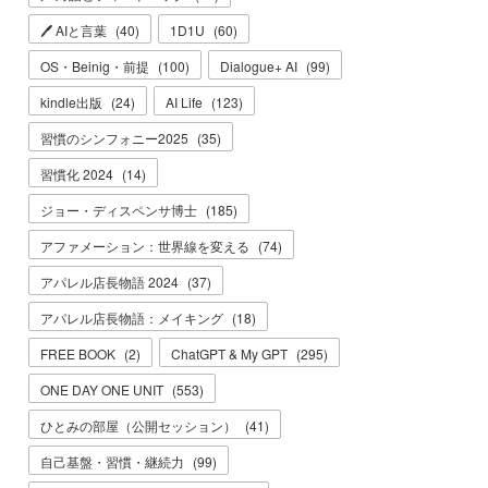
🖊 AIと言葉
(
40
)
1D1U
(
60
)
OS・Beinig・前提
(
100
)
Dialogue+ AI
(
99
)
kindle出版
(
24
)
AI Life
(
123
)
習慣のシンフォニー2025
(
35
)
習慣化 2024
(
14
)
ジョー・ディスペンサ博士
(
185
)
アファメーション：世界線を変える
(
74
)
アパレル店長物語 2024
(
37
)
アパレル店長物語：メイキング
(
18
)
FREE BOOK
(
2
)
ChatGPT & My GPT
(
295
)
ONE DAY ONE UNIT
(
553
)
ひとみの部屋（公開セッション）
(
41
)
自己基盤・習慣・継続力
(
99
)