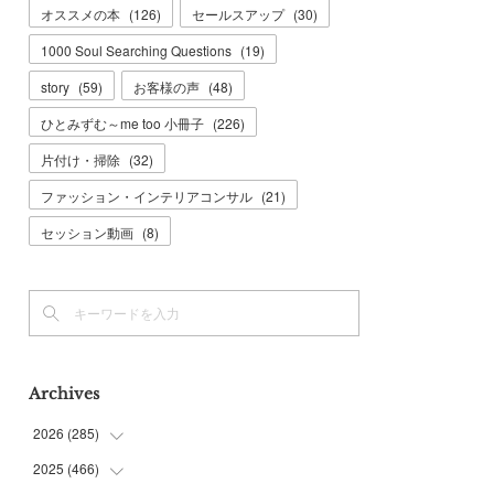
オススメの本
(
126
)
セールスアップ
(
30
)
1000 Soul Searching Questions
(
19
)
story
(
59
)
お客様の声
(
48
)
ひとみずむ～me too 小冊子
(
226
)
片付け・掃除
(
32
)
ファッション・インテリアコンサル
(
21
)
セッション動画
(
8
)
Archives
2026
(
285
)
2025
(
466
(
6
)
)