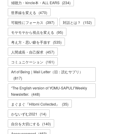
傾聴力・kincle本・ALL EARS
(
234
)
世界線を変える
(
470
)
可能性にフォーカス
(
397
)
対話とは？
(
152
)
モヤモヤから視点を変える
(
95
)
考え方・思い癖を手放す
(
535
)
人間成長・自己探求
(
457
)
コミュニケーション
(
161
)
Art of Being｜Mail Letter（旧：読むサプリ）
(
817
)
“The English version of YOMU-SAPULI”Weekly
Newsletter.
(
448
)
まぐまぐ『Hitomi Collected』
(
35
)
かないずむ2021
(
14
)
自分を大切にする
(
140
)
Announcement
(
463
)