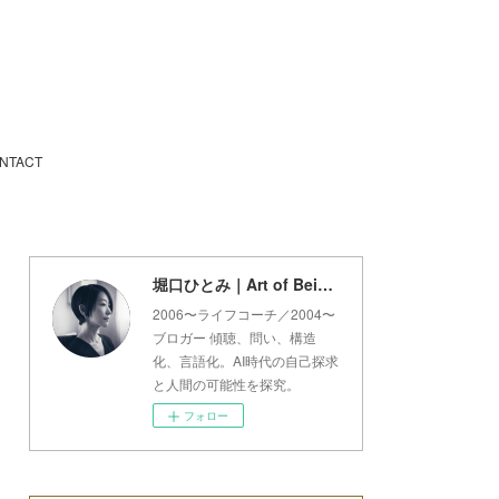
NTACT
堀口ひとみ｜Art of Being Lab
2006〜ライフコーチ／2004〜
ブロガー 傾聴、問い、構造
化、言語化。AI時代の自己探求
と人間の可能性を探究。
フォロー