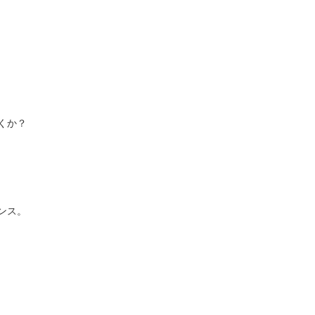
くか？
ンス。