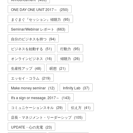
ONE DAY ONE UNIT 2017～
(
250
)
まぐまぐ『セッション』傾聴力
(
95
)
Seminar/Webinar レポート
(
663
)
自分のビジネスを持つ
(
94
)
ビジネスを始動する
(
51
)
行動力
(
95
)
オンラインビジネス
(
16
)
傾聴力
(
26
)
生産性アップ
(
48
)
瞑想
(
21
)
エッセイ・コラム
(
219
)
Make money seminar
(
12
)
Infinity Lab
(
37
)
It's a sign or message. 2017～
(
143
)
コミュニケーションスキル
(
29
)
伝え方
(
41
)
店長・マネジメント・リーダーシップ
(
105
)
UPDATE・心の充電
(
23
)