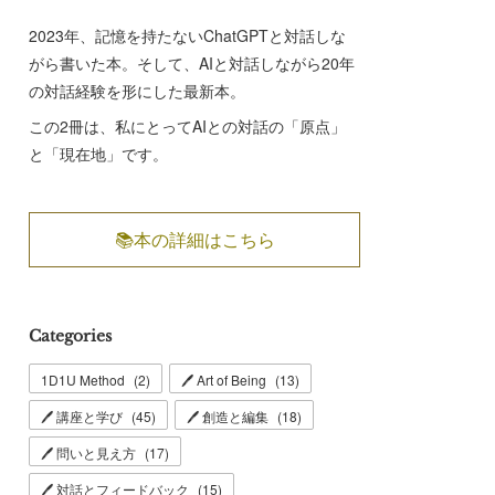
2023年、記憶を持たないChatGPTと対話しな
がら書いた本。そして、AIと対話しながら20年
の対話経験を形にした最新本。
この2冊は、私にとってAIとの対話の「原点」
と「現在地」です。
📚本の詳細はこちら
Categories
1D1U Method
(
2
)
🖊 Art of Being
(
13
)
🖊 講座と学び
(
45
)
🖊 創造と編集
(
18
)
🖊 問いと見え方
(
17
)
🖊 対話とフィードバック
(
15
)