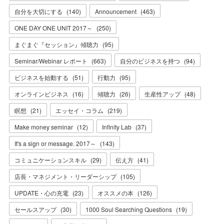
自分を大切にする
(
140
)
Announcement
(
463
)
ONE DAY ONE UNIT 2017～
(
250
)
まぐまぐ『セッション』傾聴力
(
95
)
Seminar/Webinar レポート
(
663
)
自分のビジネスを持つ
(
94
)
ビジネスを始動する
(
51
)
行動力
(
95
)
オンラインビジネス
(
16
)
傾聴力
(
26
)
生産性アップ
(
48
)
瞑想
(
21
)
エッセイ・コラム
(
219
)
Make money seminar
(
12
)
Infinity Lab
(
37
)
It's a sign or message. 2017～
(
143
)
コミュニケーションスキル
(
29
)
伝え方
(
41
)
店長・マネジメント・リーダーシップ
(
105
)
UPDATE・心の充電
(
23
)
オススメの本
(
126
)
セールスアップ
(
30
)
1000 Soul Searching Questions
(
19
)