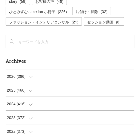
story
(
59
)
お客様の声
(
48
)
ひとみずむ～me too 小冊子
(
226
)
片付け・掃除
(
32
)
ファッション・インテリアコンサル
(
21
)
セッション動画
(
8
)
Archives
2026
(
286
)
(
7
)
2025
(
466
)
(
36
)
(
56
)
2024
(
416
)
(
37
)
(
37
)
(
38
)
2023
(
372
)
(
42
)
(
35
)
(
39
)
(
31
)
2022
(
373
)