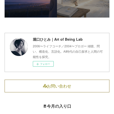
堀口ひとみ｜Art of Being Lab
2006〜ライフコーチ／2004〜ブロガー 傾聴、問
い、構造化、言語化。AI時代の自己探求と人間の可
能性を探究。
フォロー
📤お問い合わせ
🚪今月の入り口