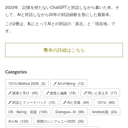
2023年、記憶を持たないChatGPTと対話しながら書いた本。そ
して、AIと対話しながら20年の対話経験を形にした最新本。
この2冊は、私にとってAIとの対話の「原点」と「現在地」で
す。
📚本の詳細はこちら
Categories
1D1U Method 2026
(
3
)
🖊 Art of Being
(
13
)
🖊 講座と学び
(
45
)
🖊 創造と編集
(
18
)
🖊 問いと見え方
(
17
)
🖊 対話とフィードバック
(
15
)
🖊 AIと言葉
(
40
)
1D1U
(
60
)
OS・Beinig・前提
(
100
)
Dialogue+ AI
(
99
)
kindle出版
(
24
)
AI Life
(
123
)
習慣のシンフォニー2025
(
35
)