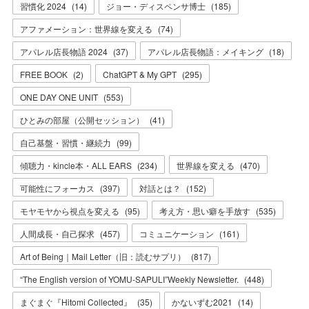
習慣化 2024
(
14
)
ジョー・ディスペンサ博士
(
185
)
アファメーション：世界線を変える
(
74
)
アパレル店長物語 2024
(
37
)
アパレル店長物語：メイキング
(
18
)
FREE BOOK
(
2
)
ChatGPT & My GPT
(
295
)
ONE DAY ONE UNIT
(
553
)
ひとみの部屋（公開セッション）
(
41
)
自己基盤・習慣・継続力
(
99
)
傾聴力・kincle本・ALL EARS
(
234
)
世界線を変える
(
470
)
可能性にフォーカス
(
397
)
対話とは？
(
152
)
モヤモヤから視点を変える
(
95
)
考え方・思い癖を手放す
(
535
)
人間成長・自己探求
(
457
)
コミュニケーション
(
161
)
Art of Being｜Mail Letter（旧：読むサプリ）
(
817
)
“The English version of YOMU-SAPULI”Weekly Newsletter.
(
448
)
まぐまぐ『Hitomi Collected』
(
35
)
かないずむ2021
(
14
)