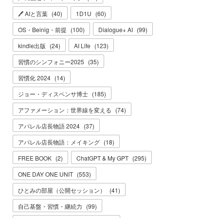
🖊 AIと言葉
(
40
)
1D1U
(
60
)
OS・Beinig・前提
(
100
)
Dialogue+ AI
(
99
)
kindle出版
(
24
)
AI Life
(
123
)
習慣のシンフォニー2025
(
35
)
習慣化 2024
(
14
)
ジョー・ディスペンサ博士
(
185
)
アファメーション：世界線を変える
(
74
)
アパレル店長物語 2024
(
37
)
アパレル店長物語：メイキング
(
18
)
FREE BOOK
(
2
)
ChatGPT & My GPT
(
295
)
ONE DAY ONE UNIT
(
553
)
ひとみの部屋（公開セッション）
(
41
)
自己基盤・習慣・継続力
(
99
)