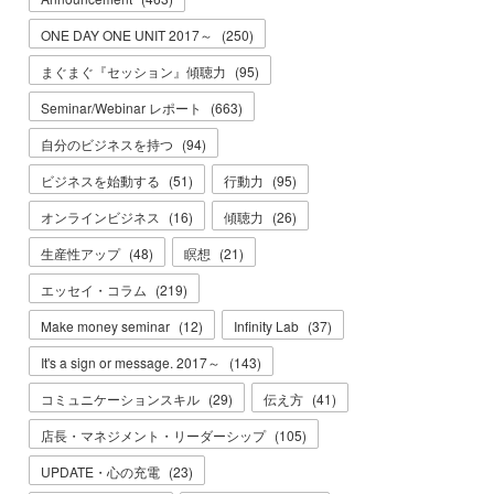
ONE DAY ONE UNIT 2017～
(
250
)
まぐまぐ『セッション』傾聴力
(
95
)
Seminar/Webinar レポート
(
663
)
自分のビジネスを持つ
(
94
)
ビジネスを始動する
(
51
)
行動力
(
95
)
オンラインビジネス
(
16
)
傾聴力
(
26
)
生産性アップ
(
48
)
瞑想
(
21
)
エッセイ・コラム
(
219
)
Make money seminar
(
12
)
Infinity Lab
(
37
)
It's a sign or message. 2017～
(
143
)
コミュニケーションスキル
(
29
)
伝え方
(
41
)
店長・マネジメント・リーダーシップ
(
105
)
UPDATE・心の充電
(
23
)