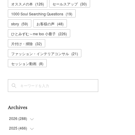
オススメの本
(
126
)
セールスアップ
(
30
)
1000 Soul Searching Questions
(
19
)
story
(
59
)
お客様の声
(
48
)
ひとみずむ～me too 小冊子
(
226
)
片付け・掃除
(
32
)
ファッション・インテリアコンサル
(
21
)
セッション動画
(
8
)
Archives
2026
(
288
)
2025
(
466
(
9
)
)