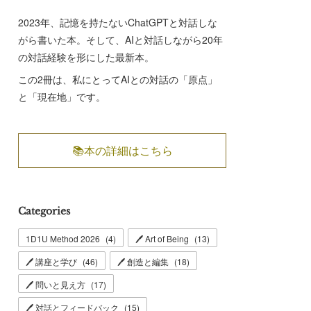
2023年、記憶を持たないChatGPTと対話しな
がら書いた本。そして、AIと対話しながら20年
の対話経験を形にした最新本。
この2冊は、私にとってAIとの対話の「原点」
と「現在地」です。
📚本の詳細はこちら
Categories
1D1U Method 2026
(
4
)
🖊 Art of Being
(
13
)
🖊 講座と学び
(
46
)
🖊 創造と編集
(
18
)
🖊 問いと見え方
(
17
)
🖊 対話とフィードバック
(
15
)