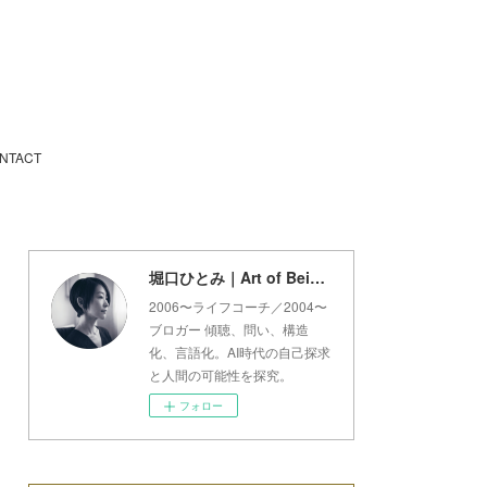
NTACT
堀口ひとみ｜Art of Being Lab
2006〜ライフコーチ／2004〜
ブロガー 傾聴、問い、構造
化、言語化。AI時代の自己探求
と人間の可能性を探究。
フォロー