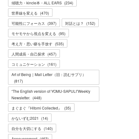
傾聴力・kincle本・ALL EARS
(
234
)
世界線を変える
(
470
)
可能性にフォーカス
(
397
)
対話とは？
(
152
)
モヤモヤから視点を変える
(
95
)
考え方・思い癖を手放す
(
535
)
人間成長・自己探求
(
457
)
コミュニケーション
(
161
)
Art of Being｜Mail Letter（旧：読むサプリ）
(
817
)
“The English version of YOMU-SAPULI”Weekly
Newsletter.
(
448
)
まぐまぐ『Hitomi Collected』
(
35
)
かないずむ2021
(
14
)
自分を大切にする
(
140
)
Announcement
(
463
)