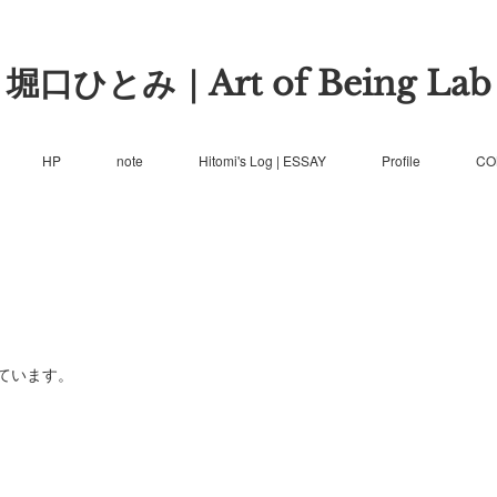
堀口ひとみ｜Art of Being Lab
HP
note
Hitomi's Log | ESSAY
Profile
CO
ています。