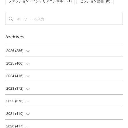
ファッション・インテリアコンサル
(
21
)
セッション動画
(
8
)
Archives
2026
(
286
)
(
7
)
2025
(
466
)
(
36
)
(
56
)
2024
(
416
)
(
37
)
(
37
)
(
38
)
2023
(
372
)
(
42
)
(
35
)
(
39
)
(
31
)
2022
(
373
)
(
36
)
(
36
)
(
38
)
(
30
)
(
31
)
2021
(
410
)
(
34
)
(
36
)
(
36
)
(
30
)
(
33
)
(
32
)
2020
(
417
)