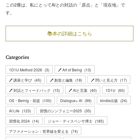
この2冊は、私にとってAIとの対話の「原点」と「現在地」で
す。
📚本の詳細はこちら
Categories
1D1U Method 2026
(
3
)
🖊 Art of Being
(
13
)
🖊 講座と学び
(
45
)
🖊 創造と編集
(
18
)
🖊 問いと見え方
(
17
)
🖊 対話とフィードバック
(
15
)
🖊 AIと言葉
(
40
)
1D1U
(
60
)
OS・Beinig・前提
(
100
)
Dialogue+ AI
(
99
)
kindle出版
(
24
)
AI Life
(
123
)
習慣のシンフォニー2025
(
35
)
習慣化 2024
(
14
)
ジョー・ディスペンサ博士
(
185
)
アファメーション：世界線を変える
(
74
)