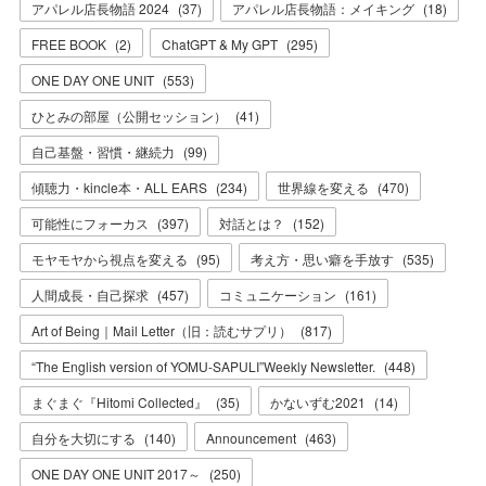
アパレル店長物語 2024
(
37
)
アパレル店長物語：メイキング
(
18
)
FREE BOOK
(
2
)
ChatGPT & My GPT
(
295
)
ONE DAY ONE UNIT
(
553
)
ひとみの部屋（公開セッション）
(
41
)
自己基盤・習慣・継続力
(
99
)
傾聴力・kincle本・ALL EARS
(
234
)
世界線を変える
(
470
)
可能性にフォーカス
(
397
)
対話とは？
(
152
)
モヤモヤから視点を変える
(
95
)
考え方・思い癖を手放す
(
535
)
人間成長・自己探求
(
457
)
コミュニケーション
(
161
)
Art of Being｜Mail Letter（旧：読むサプリ）
(
817
)
“The English version of YOMU-SAPULI”Weekly Newsletter.
(
448
)
まぐまぐ『Hitomi Collected』
(
35
)
かないずむ2021
(
14
)
自分を大切にする
(
140
)
Announcement
(
463
)
ONE DAY ONE UNIT 2017～
(
250
)