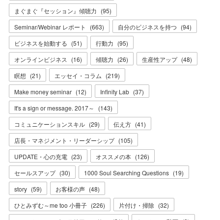
まぐまぐ『セッション』傾聴力
(
95
)
Seminar/Webinar レポート
(
663
)
自分のビジネスを持つ
(
94
)
ビジネスを始動する
(
51
)
行動力
(
95
)
オンラインビジネス
(
16
)
傾聴力
(
26
)
生産性アップ
(
48
)
瞑想
(
21
)
エッセイ・コラム
(
219
)
Make money seminar
(
12
)
Infinity Lab
(
37
)
It's a sign or message. 2017～
(
143
)
コミュニケーションスキル
(
29
)
伝え方
(
41
)
店長・マネジメント・リーダーシップ
(
105
)
UPDATE・心の充電
(
23
)
オススメの本
(
126
)
セールスアップ
(
30
)
1000 Soul Searching Questions
(
19
)
story
(
59
)
お客様の声
(
48
)
ひとみずむ～me too 小冊子
(
226
)
片付け・掃除
(
32
)