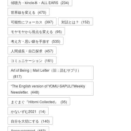
傾聴力・kincle本・ALL EARS
(
234
)
世界線を変える
(
470
)
可能性にフォーカス
(
397
)
対話とは？
(
152
)
モヤモヤから視点を変える
(
95
)
考え方・思い癖を手放す
(
535
)
人間成長・自己探求
(
457
)
コミュニケーション
(
161
)
Art of Being｜Mail Letter（旧：読むサプリ）
(
817
)
“The English version of YOMU-SAPULI”Weekly
Newsletter.
(
448
)
まぐまぐ『Hitomi Collected』
(
35
)
かないずむ2021
(
14
)
自分を大切にする
(
140
)
Announcement
(
463
)