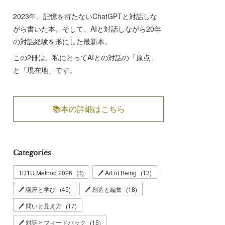
2023年、記憶を持たないChatGPTと対話しな
がら書いた本。そして、AIと対話しながら20年
の対話経験を形にした最新本。
この2冊は、私にとってAIとの対話の「原点」
と「現在地」です。
📚本の詳細はこちら
Categories
1D1U Method 2026
(
3
)
🖊 Art of Being
(
13
)
🖊 講座と学び
(
45
)
🖊 創造と編集
(
18
)
🖊 問いと見え方
(
17
)
🖊 対話とフィードバック
(
15
)