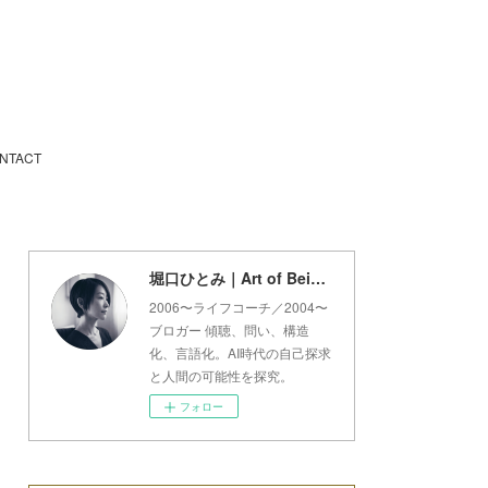
NTACT
堀口ひとみ｜Art of Being Lab
2006〜ライフコーチ／2004〜
ブロガー 傾聴、問い、構造
化、言語化。AI時代の自己探求
と人間の可能性を探究。
フォロー