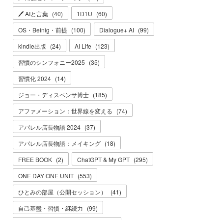
🖊 AIと言葉
(
40
)
1D1U
(
60
)
OS・Beinig・前提
(
100
)
Dialogue+ AI
(
99
)
kindle出版
(
24
)
AI Life
(
123
)
習慣のシンフォニー2025
(
35
)
習慣化 2024
(
14
)
ジョー・ディスペンサ博士
(
185
)
アファメーション：世界線を変える
(
74
)
アパレル店長物語 2024
(
37
)
アパレル店長物語：メイキング
(
18
)
FREE BOOK
(
2
)
ChatGPT & My GPT
(
295
)
ONE DAY ONE UNIT
(
553
)
ひとみの部屋（公開セッション）
(
41
)
自己基盤・習慣・継続力
(
99
)