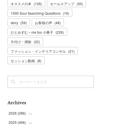
オススメの本
(
126
)
セールスアップ
(
30
)
1000 Soul Searching Questions
(
19
)
story
(
59
)
お客様の声
(
48
)
ひとみずむ～me too 小冊子
(
226
)
片付け・掃除
(
32
)
ファッション・インテリアコンサル
(
21
)
セッション動画
(
8
)
Archives
2026
(
286
)
2025
(
466
(
7
)
)