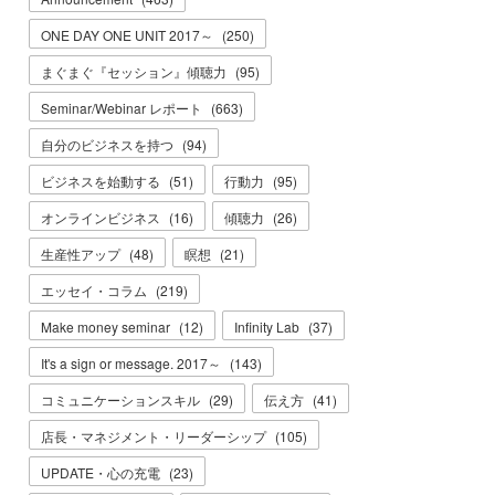
ONE DAY ONE UNIT 2017～
(
250
)
まぐまぐ『セッション』傾聴力
(
95
)
Seminar/Webinar レポート
(
663
)
自分のビジネスを持つ
(
94
)
ビジネスを始動する
(
51
)
行動力
(
95
)
オンラインビジネス
(
16
)
傾聴力
(
26
)
生産性アップ
(
48
)
瞑想
(
21
)
エッセイ・コラム
(
219
)
Make money seminar
(
12
)
Infinity Lab
(
37
)
It's a sign or message. 2017～
(
143
)
コミュニケーションスキル
(
29
)
伝え方
(
41
)
店長・マネジメント・リーダーシップ
(
105
)
UPDATE・心の充電
(
23
)