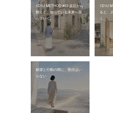
1D1U METHOD #03 反応から
1D1U 
動くと、知っている未来へ戻
ると、
っていく。
く。
願望と行動の間に、受付はい
らない