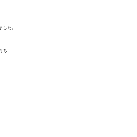
ました。
打ち