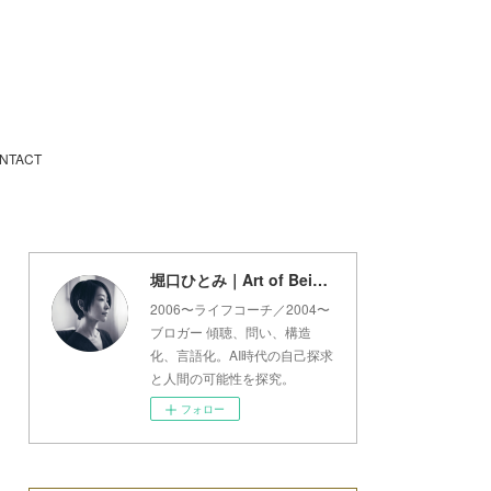
NTACT
堀口ひとみ｜Art of Being Lab
2006〜ライフコーチ／2004〜
ブロガー 傾聴、問い、構造
化、言語化。AI時代の自己探求
と人間の可能性を探究。
フォロー