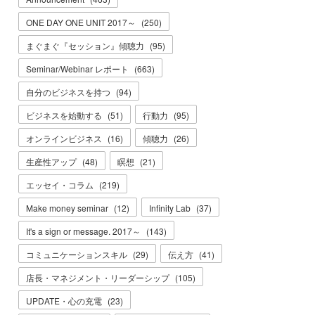
ONE DAY ONE UNIT 2017～
(
250
)
まぐまぐ『セッション』傾聴力
(
95
)
Seminar/Webinar レポート
(
663
)
自分のビジネスを持つ
(
94
)
ビジネスを始動する
(
51
)
行動力
(
95
)
オンラインビジネス
(
16
)
傾聴力
(
26
)
生産性アップ
(
48
)
瞑想
(
21
)
エッセイ・コラム
(
219
)
Make money seminar
(
12
)
Infinity Lab
(
37
)
It's a sign or message. 2017～
(
143
)
コミュニケーションスキル
(
29
)
伝え方
(
41
)
店長・マネジメント・リーダーシップ
(
105
)
UPDATE・心の充電
(
23
)