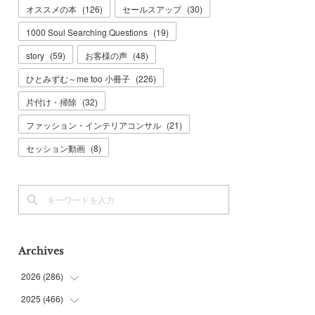
オススメの本
(
126
)
セールスアップ
(
30
)
1000 Soul Searching Questions
(
19
)
story
(
59
)
お客様の声
(
48
)
ひとみずむ～me too 小冊子
(
226
)
片付け・掃除
(
32
)
ファッション・インテリアコンサル
(
21
)
セッション動画
(
8
)
Archives
2026
(
286
)
2025
(
466
(
7
)
)