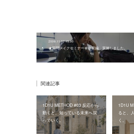
2009.11.07 15:00
★質問メイクセミナー＠企業編 実施しました。
関連記事
1D1U METHOD #03 反応から
1D1U 
動くと、知っている未来へ戻
ると、
っていく。
く。