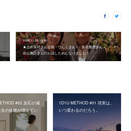
2009.11.05 15:00
★土井英司さん企画・つんくさん♂・魚谷雅彦さん・
谷山雅計さんのお話しためになりました！
METHOD #02 反応が減
1D1U METHOD #01 現実は、
人生の体験が増えてい
いつ変わるのだろう。