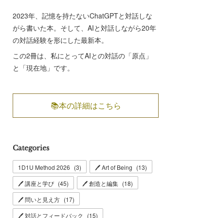
2023年、記憶を持たないChatGPTと対話しな
がら書いた本。そして、AIと対話しながら20年
の対話経験を形にした最新本。
この2冊は、私にとってAIとの対話の「原点」
と「現在地」です。
📚本の詳細はこちら
Categories
1D1U Method 2026
(
3
)
🖊 Art of Being
(
13
)
🖊 講座と学び
(
45
)
🖊 創造と編集
(
18
)
🖊 問いと見え方
(
17
)
🖊 対話とフィードバック
(
15
)