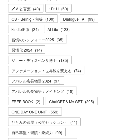
🖊 AIと言葉
(
40
)
1D1U
(
60
)
OS・Beinig・前提
(
100
)
Dialogue+ AI
(
99
)
kindle出版
(
24
)
AI Life
(
123
)
習慣のシンフォニー2025
(
35
)
習慣化 2024
(
14
)
ジョー・ディスペンサ博士
(
185
)
アファメーション：世界線を変える
(
74
)
アパレル店長物語 2024
(
37
)
アパレル店長物語：メイキング
(
18
)
FREE BOOK
(
2
)
ChatGPT & My GPT
(
295
)
ONE DAY ONE UNIT
(
553
)
ひとみの部屋（公開セッション）
(
41
)
自己基盤・習慣・継続力
(
99
)