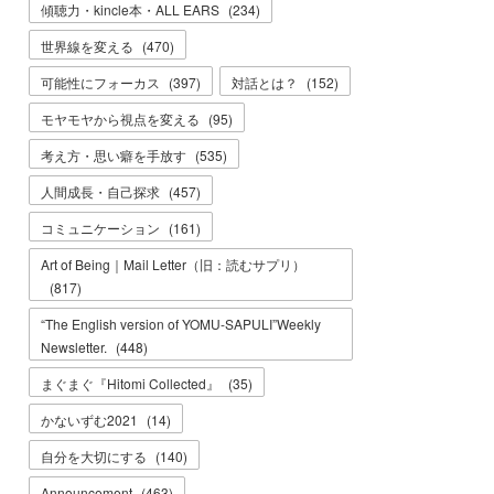
傾聴力・kincle本・ALL EARS
(
234
)
世界線を変える
(
470
)
可能性にフォーカス
(
397
)
対話とは？
(
152
)
モヤモヤから視点を変える
(
95
)
考え方・思い癖を手放す
(
535
)
人間成長・自己探求
(
457
)
コミュニケーション
(
161
)
Art of Being｜Mail Letter（旧：読むサプリ）
(
817
)
“The English version of YOMU-SAPULI”Weekly
Newsletter.
(
448
)
まぐまぐ『Hitomi Collected』
(
35
)
かないずむ2021
(
14
)
自分を大切にする
(
140
)
Announcement
(
463
)