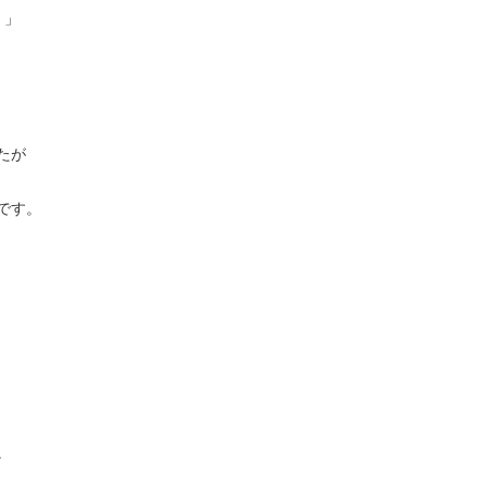
！」
たが
です。
。