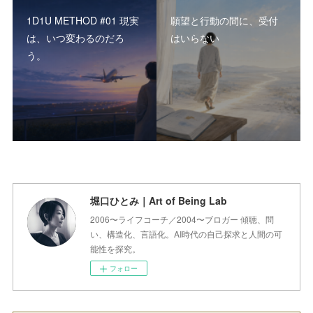
1D1U METHOD #01 現実
願望と行動の間に、受付
は、いつ変わるのだろ
はいらない
う。
堀口ひとみ｜Art of Being Lab
2006〜ライフコーチ／2004〜ブロガー 傾聴、問
い、構造化、言語化。AI時代の自己探求と人間の可
能性を探究。
フォロー