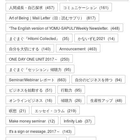
人間成長・自己探求
(
457
)
コミュニケーション
(
161
)
Art of Being｜Mail Letter（旧：読むサプリ）
(
817
)
“The English version of YOMU-SAPULI”Weekly Newsletter.
(
448
)
まぐまぐ『Hitomi Collected』
(
35
)
かないずむ2021
(
14
)
自分を大切にする
(
140
)
Announcement
(
463
)
ONE DAY ONE UNIT 2017～
(
250
)
まぐまぐ『セッション』傾聴力
(
95
)
Seminar/Webinar レポート
(
663
)
自分のビジネスを持つ
(
94
)
ビジネスを始動する
(
51
)
行動力
(
95
)
オンラインビジネス
(
16
)
傾聴力
(
26
)
生産性アップ
(
48
)
瞑想
(
21
)
エッセイ・コラム
(
219
)
Make money seminar
(
12
)
Infinity Lab
(
37
)
It's a sign or message. 2017～
(
143
)