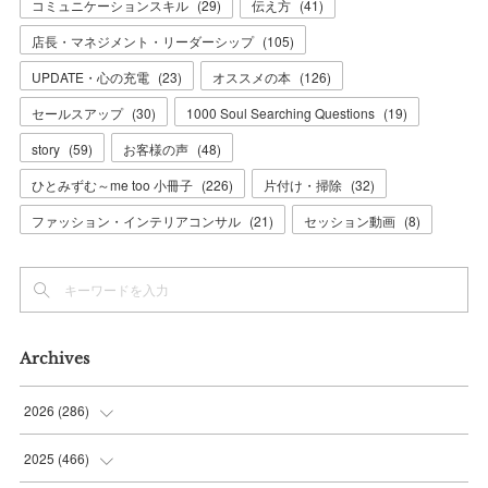
コミュニケーションスキル
(
29
)
伝え方
(
41
)
店長・マネジメント・リーダーシップ
(
105
)
UPDATE・心の充電
(
23
)
オススメの本
(
126
)
セールスアップ
(
30
)
1000 Soul Searching Questions
(
19
)
story
(
59
)
お客様の声
(
48
)
ひとみずむ～me too 小冊子
(
226
)
片付け・掃除
(
32
)
ファッション・インテリアコンサル
(
21
)
セッション動画
(
8
)
Archives
2026
(
286
)
(
7
)
2025
(
466
)