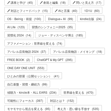
🖊 講座と学び
(
45
)
🖊 創造と編集
(
18
)
🖊 問いと見え方
(
17
)
🖊 対話とフィードバック
(
15
)
🖊 AIと言葉
(
40
)
1D1U
(
60
)
OS・Beinig・前提
(
100
)
Dialogue+ AI
(
99
)
kindle出版
(
24
)
AI Life
(
123
)
習慣のシンフォニー2025
(
35
)
習慣化 2024
(
14
)
ジョー・ディスペンサ博士
(
185
)
アファメーション：世界線を変える
(
74
)
アパレル店長物語 2024
(
37
)
アパレル店長物語：メイキング
(
18
)
FREE BOOK
(
2
)
ChatGPT & My GPT
(
295
)
ONE DAY ONE UNIT
(
553
)
ひとみの部屋（公開セッション）
(
41
)
自己基盤・習慣・継続力
(
99
)
傾聴力・kincle本・ALL EARS
(
234
)
世界線を変える
(
470
)
可能性にフォーカス
(
397
)
対話とは？
(
152
)
モヤモヤから視点を変える
(
95
)
考え方・思い癖を手放す
(
535
)