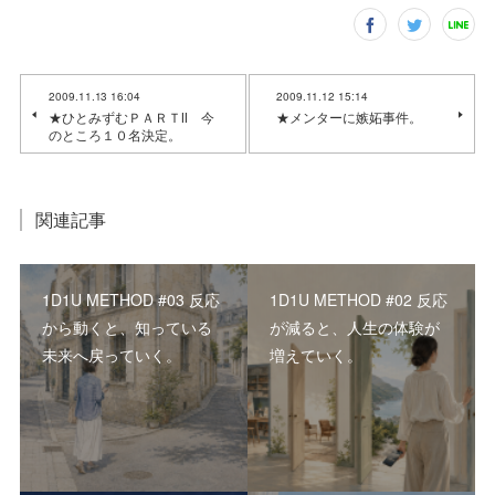
2009.11.13 16:04
2009.11.12 15:14
★ひとみずむＰＡＲＴⅡ 今
★メンターに嫉妬事件。
のところ１０名決定。
関連記事
1D1U METHOD #03 反応
1D1U METHOD #02 反応
から動くと、知っている
が減ると、人生の体験が
未来へ戻っていく。
増えていく。