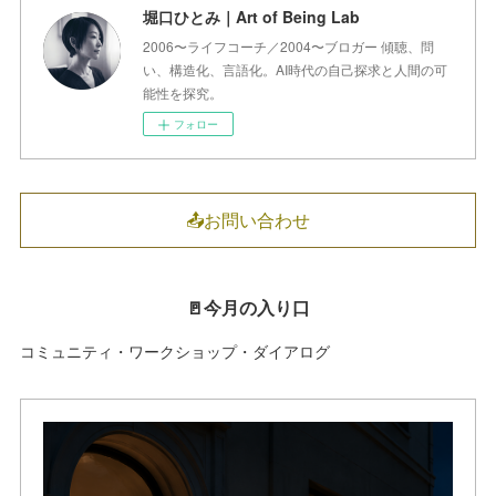
堀口ひとみ｜Art of Being Lab
2006〜ライフコーチ／2004〜ブロガー 傾聴、問
い、構造化、言語化。AI時代の自己探求と人間の可
能性を探究。
フォロー
📤お問い合わせ
🚪今月の入り口
コミュニティ・ワークショップ・ダイアログ