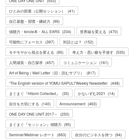
ONE DAY ONE UNIT
(
553
)
ひとみの部屋（公開セッション）
(
41
)
自己基盤・習慣・継続力
(
99
)
傾聴力・kincle本・ALL EARS
(
234
)
世界線を変える
(
470
)
可能性にフォーカス
(
397
)
対話とは？
(
152
)
モヤモヤから視点を変える
(
95
)
考え方・思い癖を手放す
(
535
)
人間成長・自己探求
(
457
)
コミュニケーション
(
161
)
Art of Being｜Mail Letter（旧：読むサプリ）
(
817
)
“The English version of YOMU-SAPULI”Weekly Newsletter.
(
448
)
まぐまぐ『Hitomi Collected』
(
35
)
かないずむ2021
(
14
)
自分を大切にする
(
140
)
Announcement
(
463
)
ONE DAY ONE UNIT 2017～
(
250
)
まぐまぐ『セッション』傾聴力
(
95
)
Seminar/Webinar レポート
(
663
)
自分のビジネスを持つ
(
94
)