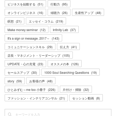
ビジネスを始動する
(
51
)
行動力
(
95
)
オンラインビジネス
(
16
)
傾聴力
(
26
)
生産性アップ
(
48
)
瞑想
(
21
)
エッセイ・コラム
(
219
)
Make money seminar
(
12
)
Infinity Lab
(
37
)
It's a sign or message. 2017～
(
143
)
コミュニケーションスキル
(
29
)
伝え方
(
41
)
店長・マネジメント・リーダーシップ
(
105
)
UPDATE・心の充電
(
23
)
オススメの本
(
126
)
セールスアップ
(
30
)
1000 Soul Searching Questions
(
19
)
story
(
59
)
お客様の声
(
48
)
ひとみずむ～me too 小冊子
(
226
)
片付け・掃除
(
32
)
ファッション・インテリアコンサル
(
21
)
セッション動画
(
8
)