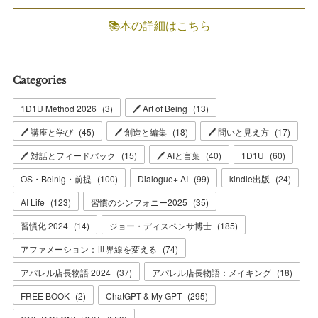
📚本の詳細はこちら
Categories
1D1U Method 2026
(
3
)
🖊 Art of Being
(
13
)
🖊 講座と学び
(
45
)
🖊 創造と編集
(
18
)
🖊 問いと見え方
(
17
)
🖊 対話とフィードバック
(
15
)
🖊 AIと言葉
(
40
)
1D1U
(
60
)
OS・Beinig・前提
(
100
)
Dialogue+ AI
(
99
)
kindle出版
(
24
)
AI Life
(
123
)
習慣のシンフォニー2025
(
35
)
習慣化 2024
(
14
)
ジョー・ディスペンサ博士
(
185
)
アファメーション：世界線を変える
(
74
)
アパレル店長物語 2024
(
37
)
アパレル店長物語：メイキング
(
18
)
FREE BOOK
(
2
)
ChatGPT & My GPT
(
295
)