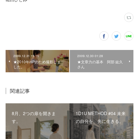
2009.12.31 15:16
2009.12.30 01:28
★2010年HPのため撮影しま
★文章力の基本 阿部 紘久
した。
さん
関連記事
8月、2つの扉を開きま
1D1U METHOD #04 未来
す。
の自分を、先に生きる。