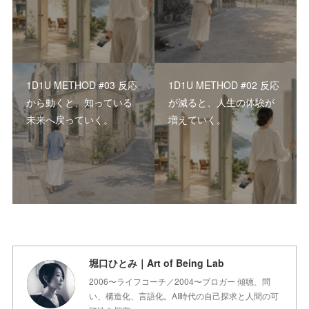
1D1U METHOD #03 反応
1D1U METHOD #02 反応
から動くと、知っている
が減ると、人生の体験が
未来へ戻っていく。
増えていく。
堀口ひとみ｜Art of Being Lab
2006〜ライフコーチ／2004〜ブロガー 傾聴、問
い、構造化、言語化。AI時代の自己探求と人間の可