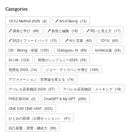
Categories
1D1U Method 2026
(
4
)
🖊 Art of Being
(
13
)
🖊 講座と学び
(
46
)
🖊 創造と編集
(
18
)
🖊 問いと見え方
(
17
)
🖊 対話とフィードバック
(
15
)
🖊 AIと言葉
(
40
)
1D1U
(
60
)
OS・Beinig・前提
(
100
)
Dialogue+ AI
(
99
)
kindle出版
(
24
)
AI Life
(
123
)
習慣のシンフォニー2025
(
35
)
習慣化 2024
(
14
)
ジョー・ディスペンサ博士
(
185
)
アファメーション：世界線を変える
(
74
)
アパレル店長物語 2024
(
37
)
アパレル店長物語：メイキング
(
18
)
FREE BOOK
(
2
)
ChatGPT & My GPT
(
295
)
ONE DAY ONE UNIT
(
553
)
ひとみの部屋（公開セッション）
(
41
)
自己基盤・習慣・継続力
(
99
)