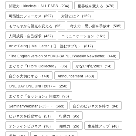
傾聴力・kincle本・ALL EARS
(
234
)
世界線を変える
(
470
)
可能性にフォーカス
(
397
)
対話とは？
(
152
)
モヤモヤから視点を変える
(
95
)
考え方・思い癖を手放す
(
535
)
人間成長・自己探求
(
457
)
コミュニケーション
(
161
)
Art of Being｜Mail Letter（旧：読むサプリ）
(
817
)
“The English version of YOMU-SAPULI”Weekly Newsletter.
(
448
)
まぐまぐ『Hitomi Collected』
(
35
)
かないずむ2021
(
14
)
自分を大切にする
(
140
)
Announcement
(
463
)
ONE DAY ONE UNIT 2017～
(
250
)
まぐまぐ『セッション』傾聴力
(
95
)
Seminar/Webinar レポート
(
663
)
自分のビジネスを持つ
(
94
)
ビジネスを始動する
(
51
)
行動力
(
95
)
オンラインビジネス
(
16
)
傾聴力
(
26
)
生産性アップ
(
48
)
瞑想
(
21
)
エッセイ・コラム
(
219
)