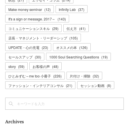
Make money seminar
(
12
)
Infinity Lab
(
37
)
It's a sign or message. 2017～
(
143
)
コミュニケーションスキル
(
29
)
伝え方
(
41
)
店長・マネジメント・リーダーシップ
(
105
)
UPDATE・心の充電
(
23
)
オススメの本
(
126
)
セールスアップ
(
30
)
1000 Soul Searching Questions
(
19
)
story
(
59
)
お客様の声
(
48
)
ひとみずむ～me too 小冊子
(
226
)
片付け・掃除
(
32
)
ファッション・インテリアコンサル
(
21
)
セッション動画
(
8
)
Archives