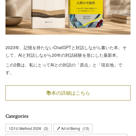
2023年、記憶を持たないChatGPTと対話しながら書いた本。そ
して、AIと対話しながら20年の対話経験を形にした最新本。
この2冊は、私にとってAIとの対話の「原点」と「現在地」で
す。
📚本の詳細はこちら
Categories
1D1U Method 2026
(
3
)
🖊 Art of Being
(
13
)