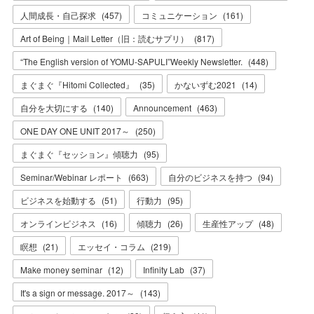
人間成長・自己探求
(
457
)
コミュニケーション
(
161
)
Art of Being｜Mail Letter（旧：読むサプリ）
(
817
)
“The English version of YOMU-SAPULI”Weekly Newsletter.
(
448
)
まぐまぐ『Hitomi Collected』
(
35
)
かないずむ2021
(
14
)
自分を大切にする
(
140
)
Announcement
(
463
)
ONE DAY ONE UNIT 2017～
(
250
)
まぐまぐ『セッション』傾聴力
(
95
)
Seminar/Webinar レポート
(
663
)
自分のビジネスを持つ
(
94
)
ビジネスを始動する
(
51
)
行動力
(
95
)
オンラインビジネス
(
16
)
傾聴力
(
26
)
生産性アップ
(
48
)
瞑想
(
21
)
エッセイ・コラム
(
219
)
Make money seminar
(
12
)
Infinity Lab
(
37
)
It's a sign or message. 2017～
(
143
)