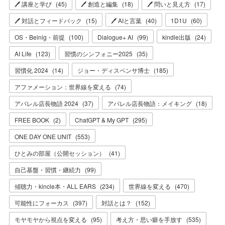
🖊 講座と学び
(
45
)
🖊 創造と編集
(
18
)
🖊 問いと見え方
(
17
)
🖊 対話とフィードバック
(
15
)
🖊 AIと言葉
(
40
)
1D1U
(
60
)
OS・Beinig・前提
(
100
)
Dialogue+ AI
(
99
)
kindle出版
(
24
)
AI Life
(
123
)
習慣のシンフォニー2025
(
35
)
習慣化 2024
(
14
)
ジョー・ディスペンサ博士
(
185
)
アファメーション：世界線を変える
(
74
)
アパレル店長物語 2024
(
37
)
アパレル店長物語：メイキング
(
18
)
FREE BOOK
(
2
)
ChatGPT & My GPT
(
295
)
ONE DAY ONE UNIT
(
553
)
ひとみの部屋（公開セッション）
(
41
)
自己基盤・習慣・継続力
(
99
)
傾聴力・kincle本・ALL EARS
(
234
)
世界線を変える
(
470
)
可能性にフォーカス
(
397
)
対話とは？
(
152
)
モヤモヤから視点を変える
(
95
)
考え方・思い癖を手放す
(
535
)