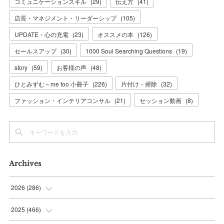
コミュニケーションスキル
(
29
)
伝え方
(
41
)
店長・マネジメント・リーダーシップ
(
105
)
UPDATE・心の充電
(
23
)
オススメの本
(
126
)
セールスアップ
(
30
)
1000 Soul Searching Questions
(
19
)
story
(
59
)
お客様の声
(
48
)
ひとみずむ～me too 小冊子
(
226
)
片付け・掃除
(
32
)
ファッション・インテリアコンサル
(
21
)
セッション動画
(
8
)
Archives
2026
(
286
)
(
7
)
2025
(
466
)