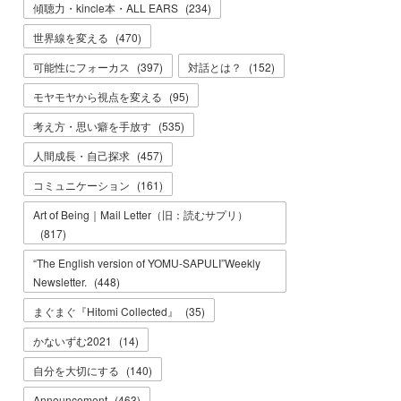
傾聴力・kincle本・ALL EARS
(
234
)
世界線を変える
(
470
)
可能性にフォーカス
(
397
)
対話とは？
(
152
)
モヤモヤから視点を変える
(
95
)
考え方・思い癖を手放す
(
535
)
人間成長・自己探求
(
457
)
コミュニケーション
(
161
)
Art of Being｜Mail Letter（旧：読むサプリ）
(
817
)
“The English version of YOMU-SAPULI”Weekly
Newsletter.
(
448
)
まぐまぐ『Hitomi Collected』
(
35
)
かないずむ2021
(
14
)
自分を大切にする
(
140
)
Announcement
(
463
)