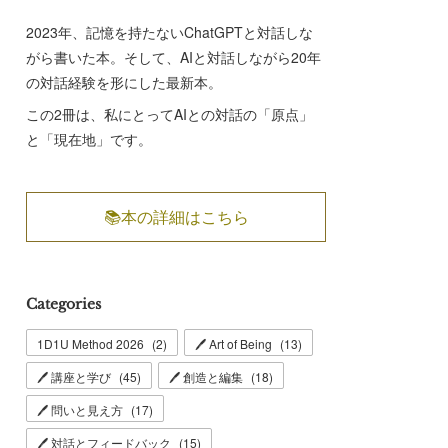
2023年、記憶を持たないChatGPTと対話しな
がら書いた本。そして、AIと対話しながら20年
の対話経験を形にした最新本。
この2冊は、私にとってAIとの対話の「原点」
と「現在地」です。
📚本の詳細はこちら
Categories
1D1U Method 2026
(
2
)
🖊 Art of Being
(
13
)
🖊 講座と学び
(
45
)
🖊 創造と編集
(
18
)
🖊 問いと見え方
(
17
)
🖊 対話とフィードバック
(
15
)