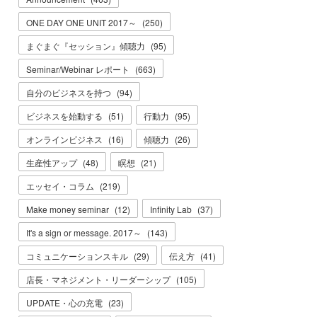
ONE DAY ONE UNIT 2017～
(
250
)
まぐまぐ『セッション』傾聴力
(
95
)
Seminar/Webinar レポート
(
663
)
自分のビジネスを持つ
(
94
)
ビジネスを始動する
(
51
)
行動力
(
95
)
オンラインビジネス
(
16
)
傾聴力
(
26
)
生産性アップ
(
48
)
瞑想
(
21
)
エッセイ・コラム
(
219
)
Make money seminar
(
12
)
Infinity Lab
(
37
)
It's a sign or message. 2017～
(
143
)
コミュニケーションスキル
(
29
)
伝え方
(
41
)
店長・マネジメント・リーダーシップ
(
105
)
UPDATE・心の充電
(
23
)