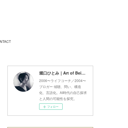
NTACT
堀口ひとみ｜Art of Being Lab
2006〜ライフコーチ／2004〜
ブロガー 傾聴、問い、構造
化、言語化。AI時代の自己探求
と人間の可能性を探究。
フォロー