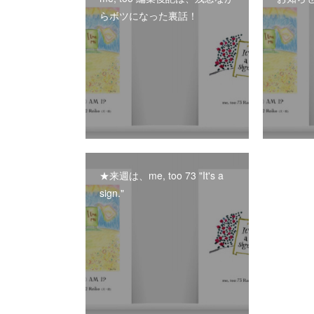
らボツになった裏話！
★来週は、me, too 73 "It's a
sign."