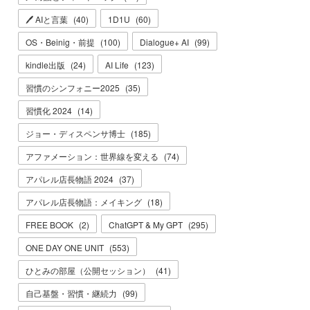
🖊 AIと言葉
(
40
)
1D1U
(
60
)
OS・Beinig・前提
(
100
)
Dialogue+ AI
(
99
)
kindle出版
(
24
)
AI Life
(
123
)
習慣のシンフォニー2025
(
35
)
習慣化 2024
(
14
)
ジョー・ディスペンサ博士
(
185
)
アファメーション：世界線を変える
(
74
)
アパレル店長物語 2024
(
37
)
アパレル店長物語：メイキング
(
18
)
FREE BOOK
(
2
)
ChatGPT & My GPT
(
295
)
ONE DAY ONE UNIT
(
553
)
ひとみの部屋（公開セッション）
(
41
)
自己基盤・習慣・継続力
(
99
)