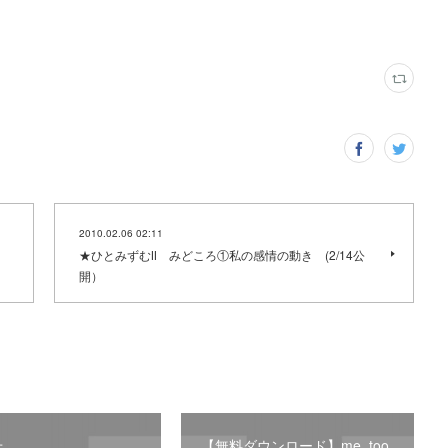
2010.02.06 02:11
★ひとみずむⅡ みどころ①私の感情の動き (2/14公
開）
せ。
【無料ダウンロード】me, too