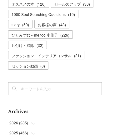
オススメの本
(
126
)
セールスアップ
(
30
)
1000 Soul Searching Questions
(
19
)
story
(
59
)
お客様の声
(
48
)
ひとみずむ～me too 小冊子
(
226
)
片付け・掃除
(
32
)
ファッション・インテリアコンサル
(
21
)
セッション動画
(
8
)
Archives
2026
(
285
)
2025
(
466
(
6
)
)