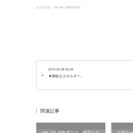
ひとみずむ～me too 小冊子
(
226
)
2010.02.08 02:36
★無駄なエネルギー。
関連記事
me, too 編集後記は、残念なが
お知ら