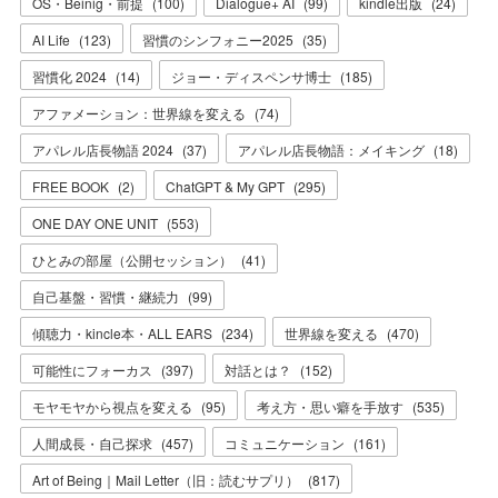
OS・Beinig・前提
(
100
)
Dialogue+ AI
(
99
)
kindle出版
(
24
)
AI Life
(
123
)
習慣のシンフォニー2025
(
35
)
習慣化 2024
(
14
)
ジョー・ディスペンサ博士
(
185
)
アファメーション：世界線を変える
(
74
)
アパレル店長物語 2024
(
37
)
アパレル店長物語：メイキング
(
18
)
FREE BOOK
(
2
)
ChatGPT & My GPT
(
295
)
ONE DAY ONE UNIT
(
553
)
ひとみの部屋（公開セッション）
(
41
)
自己基盤・習慣・継続力
(
99
)
傾聴力・kincle本・ALL EARS
(
234
)
世界線を変える
(
470
)
可能性にフォーカス
(
397
)
対話とは？
(
152
)
モヤモヤから視点を変える
(
95
)
考え方・思い癖を手放す
(
535
)
人間成長・自己探求
(
457
)
コミュニケーション
(
161
)
Art of Being｜Mail Letter（旧：読むサプリ）
(
817
)