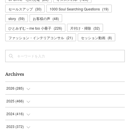
セールスアップ
(
30
)
1000 Soul Searching Questions
(
19
)
story
(
59
)
お客様の声
(
48
)
ひとみずむ～me too 小冊子
(
226
)
片付け・掃除
(
32
)
ファッション・インテリアコンサル
(
21
)
セッション動画
(
8
)
Archives
2026
(
285
)
(
6
)
2025
(
466
)
(
36
)
(
56
)
2024
(
416
)
(
37
)
(
37
)
(
38
)
2023
(
372
)