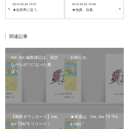
2010.03.24 15:57
2010.03.22 15:48
★自然界に従う。
★他責、自責。
関連記事
me, too 編集後記は、残念
お知らせ。
ながらボツになった裏
話！
【無料ダウンロード】me,
★来週は、me, too 73 "It's
too 72&73 リリース！
a sign."