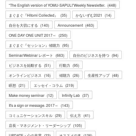
“The English version of YOMU-SAPULI”Weekly Newsletter.
(
448
)
まぐまぐ『Hitomi Collected』
(
35
)
かないずむ2021
(
14
)
自分を大切にする
(
140
)
Announcement
(
463
)
ONE DAY ONE UNIT 2017～
(
250
)
まぐまぐ『セッション』傾聴力
(
95
)
Seminar/Webinar レポート
(
663
)
自分のビジネスを持つ
(
94
)
ビジネスを始動する
(
51
)
行動力
(
95
)
オンラインビジネス
(
16
)
傾聴力
(
26
)
生産性アップ
(
48
)
瞑想
(
21
)
エッセイ・コラム
(
219
)
Make money seminar
(
12
)
Infinity Lab
(
37
)
It's a sign or message. 2017～
(
143
)
コミュニケーションスキル
(
29
)
伝え方
(
41
)
店長・マネジメント・リーダーシップ
(
105
)
UPDATE・心の充電
(
23
)
オススメの本
(
126
)