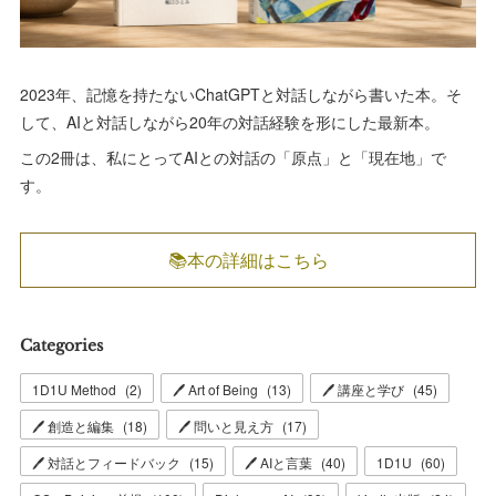
2023年、記憶を持たないChatGPTと対話しながら書いた本。そ
して、AIと対話しながら20年の対話経験を形にした最新本。
この2冊は、私にとってAIとの対話の「原点」と「現在地」で
す。
📚本の詳細はこちら
Categories
1D1U Method
(
2
)
🖊 Art of Being
(
13
)
🖊 講座と学び
(
45
)
🖊 創造と編集
(
18
)
🖊 問いと見え方
(
17
)
🖊 対話とフィードバック
(
15
)
🖊 AIと言葉
(
40
)
1D1U
(
60
)