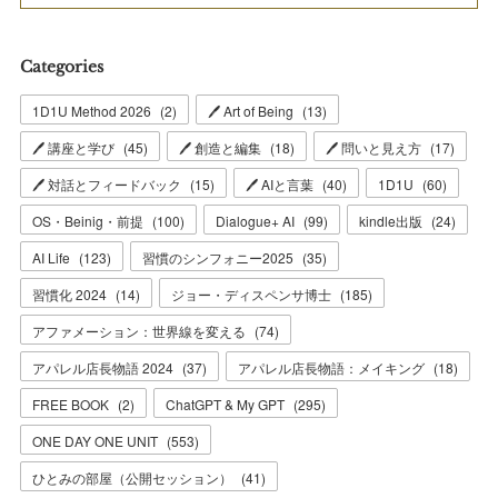
Categories
1D1U Method 2026
(
2
)
🖊 Art of Being
(
13
)
🖊 講座と学び
(
45
)
🖊 創造と編集
(
18
)
🖊 問いと見え方
(
17
)
🖊 対話とフィードバック
(
15
)
🖊 AIと言葉
(
40
)
1D1U
(
60
)
OS・Beinig・前提
(
100
)
Dialogue+ AI
(
99
)
kindle出版
(
24
)
AI Life
(
123
)
習慣のシンフォニー2025
(
35
)
習慣化 2024
(
14
)
ジョー・ディスペンサ博士
(
185
)
アファメーション：世界線を変える
(
74
)
アパレル店長物語 2024
(
37
)
アパレル店長物語：メイキング
(
18
)
FREE BOOK
(
2
)
ChatGPT & My GPT
(
295
)
ONE DAY ONE UNIT
(
553
)
ひとみの部屋（公開セッション）
(
41
)