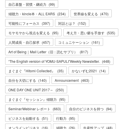
自己基盤・習慣・継続力
(
99
)
傾聴力・kincle本・ALL EARS
(
234
)
世界線を変える
(
470
)
可能性にフォーカス
(
397
)
対話とは？
(
152
)
モヤモヤから視点を変える
(
95
)
考え方・思い癖を手放す
(
535
)
人間成長・自己探求
(
457
)
コミュニケーション
(
161
)
Art of Being｜Mail Letter（旧：読むサプリ）
(
817
)
“The English version of YOMU-SAPULI”Weekly Newsletter.
(
448
)
まぐまぐ『Hitomi Collected』
(
35
)
かないずむ2021
(
14
)
自分を大切にする
(
140
)
Announcement
(
463
)
ONE DAY ONE UNIT 2017～
(
250
)
まぐまぐ『セッション』傾聴力
(
95
)
Seminar/Webinar レポート
(
663
)
自分のビジネスを持つ
(
94
)
ビジネスを始動する
(
51
)
行動力
(
95
)
オンラインビジネス
(
16
)
傾聴力
(
26
)
生産性アップ
(
48
)