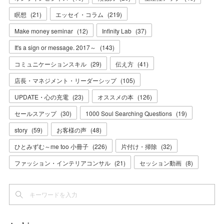
瞑想
(
21
)
エッセイ・コラム
(
219
)
Make money seminar
(
12
)
Infinity Lab
(
37
)
It's a sign or message. 2017～
(
143
)
コミュニケーションスキル
(
29
)
伝え方
(
41
)
店長・マネジメント・リーダーシップ
(
105
)
UPDATE・心の充電
(
23
)
オススメの本
(
126
)
セールスアップ
(
30
)
1000 Soul Searching Questions
(
19
)
story
(
59
)
お客様の声
(
48
)
ひとみずむ～me too 小冊子
(
226
)
片付け・掃除
(
32
)
ファッション・インテリアコンサル
(
21
)
セッション動画
(
8
)