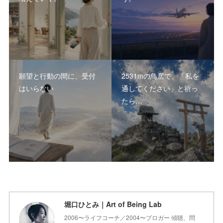
願望と行動の間に、受付
2531mの鳥居で、「私を
はいらない
通してください」と祈っ
たら…
堀口ひとみ｜Art of Being Lab
2006〜ライフコーチ／2004〜ブロガー 傾聴、問