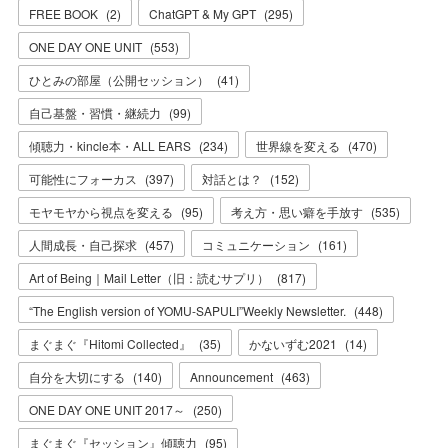
FREE BOOK
(
2
)
ChatGPT & My GPT
(
295
)
ONE DAY ONE UNIT
(
553
)
ひとみの部屋（公開セッション）
(
41
)
自己基盤・習慣・継続力
(
99
)
傾聴力・kincle本・ALL EARS
(
234
)
世界線を変える
(
470
)
可能性にフォーカス
(
397
)
対話とは？
(
152
)
モヤモヤから視点を変える
(
95
)
考え方・思い癖を手放す
(
535
)
人間成長・自己探求
(
457
)
コミュニケーション
(
161
)
Art of Being｜Mail Letter（旧：読むサプリ）
(
817
)
“The English version of YOMU-SAPULI”Weekly Newsletter.
(
448
)
まぐまぐ『Hitomi Collected』
(
35
)
かないずむ2021
(
14
)
自分を大切にする
(
140
)
Announcement
(
463
)
ONE DAY ONE UNIT 2017～
(
250
)
まぐまぐ『セッション』傾聴力
(
95
)