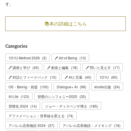
す。
📚本の詳細はこちら
Categories
1D1U Method 2026
(
3
)
🖊 Art of Being
(
13
)
🖊 講座と学び
(
45
)
🖊 創造と編集
(
18
)
🖊 問いと見え方
(
17
)
🖊 対話とフィードバック
(
15
)
🖊 AIと言葉
(
40
)
1D1U
(
60
)
OS・Beinig・前提
(
100
)
Dialogue+ AI
(
99
)
kindle出版
(
24
)
AI Life
(
123
)
習慣のシンフォニー2025
(
35
)
習慣化 2024
(
14
)
ジョー・ディスペンサ博士
(
185
)
アファメーション：世界線を変える
(
74
)
アパレル店長物語 2024
(
37
)
アパレル店長物語：メイキング
(
18
)