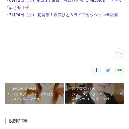
・
6月12日（土）夏コミin東京 堀口ひとみ ｘ 播磨弘晃 テーマ
「話させ上手」
・
7月24日（土） 初開催！堀口ひとみライブセッション＠銀座
2010.05.05 15:37
2010.05.03 15:00
メイクアップレッスンの方
カラー＆テーブルコーディ
のブログコンサル。
ネーターのブログコンサ
ル。
関連記事