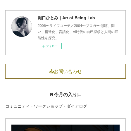
堀口ひとみ｜Art of Being Lab
2006〜ライフコーチ／2004〜ブロガー 傾聴、問
い、構造化、言語化。AI時代の自己探求と人間の可
能性を探究。
フォロー
📤お問い合わせ
🚪今月の入り口
コミュニティ・ワークショップ・ダイアログ