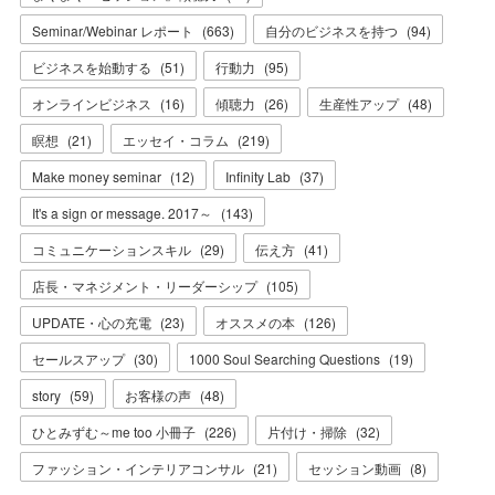
Seminar/Webinar レポート
(
663
)
自分のビジネスを持つ
(
94
)
ビジネスを始動する
(
51
)
行動力
(
95
)
オンラインビジネス
(
16
)
傾聴力
(
26
)
生産性アップ
(
48
)
瞑想
(
21
)
エッセイ・コラム
(
219
)
Make money seminar
(
12
)
Infinity Lab
(
37
)
It's a sign or message. 2017～
(
143
)
コミュニケーションスキル
(
29
)
伝え方
(
41
)
店長・マネジメント・リーダーシップ
(
105
)
UPDATE・心の充電
(
23
)
オススメの本
(
126
)
セールスアップ
(
30
)
1000 Soul Searching Questions
(
19
)
story
(
59
)
お客様の声
(
48
)
ひとみずむ～me too 小冊子
(
226
)
片付け・掃除
(
32
)
ファッション・インテリアコンサル
(
21
)
セッション動画
(
8
)