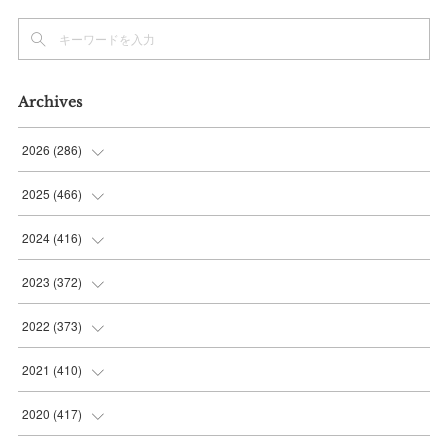
Archives
2026
(
286
)
(
7
)
2025
(
466
)
(
36
)
(
56
)
2024
(
416
)
(
37
)
(
37
)
(
38
)
2023
(
372
)
(
42
)
(
35
)
(
39
)
(
31
)
2022
(
373
)
(
36
)
(
36
)
(
38
)
(
30
)
(
31
)
2021
(
410
)
(
34
)
(
36
)
(
36
)
(
30
)
(
33
)
(
32
)
2020
(
417
)
(
48
)
(
35
)