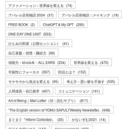
アファメーション：世界線を変える
(
74
)
アパレル店長物語 2024
(
37
)
アパレル店長物語：メイキング
(
18
)
FREE BOOK
(
2
)
ChatGPT & My GPT
(
295
)
ONE DAY ONE UNIT
(
553
)
ひとみの部屋（公開セッション）
(
41
)
自己基盤・習慣・継続力
(
99
)
傾聴力・kincle本・ALL EARS
(
234
)
世界線を変える
(
470
)
可能性にフォーカス
(
397
)
対話とは？
(
152
)
モヤモヤから視点を変える
(
95
)
考え方・思い癖を手放す
(
535
)
人間成長・自己探求
(
457
)
コミュニケーション
(
161
)
Art of Being｜Mail Letter（旧：読むサプリ）
(
817
)
“The English version of YOMU-SAPULI”Weekly Newsletter.
(
448
)
まぐまぐ『Hitomi Collected』
(
35
)
かないずむ2021
(
14
)
自分を大切にする
(
140
)
Announcement
(
463
)