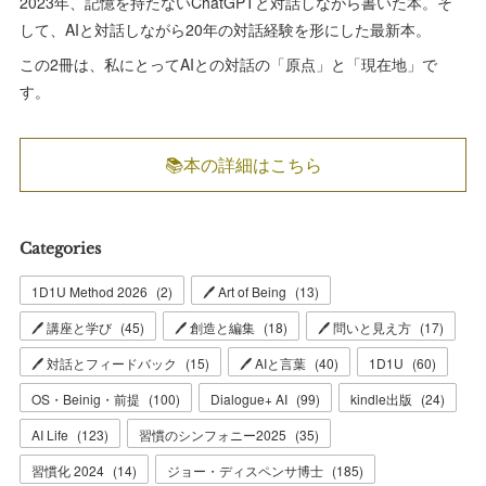
2023年、記憶を持たないChatGPTと対話しながら書いた本。そ
して、AIと対話しながら20年の対話経験を形にした最新本。
この2冊は、私にとってAIとの対話の「原点」と「現在地」で
す。
📚本の詳細はこちら
Categories
1D1U Method 2026
(
2
)
🖊 Art of Being
(
13
)
🖊 講座と学び
(
45
)
🖊 創造と編集
(
18
)
🖊 問いと見え方
(
17
)
🖊 対話とフィードバック
(
15
)
🖊 AIと言葉
(
40
)
1D1U
(
60
)
OS・Beinig・前提
(
100
)
Dialogue+ AI
(
99
)
kindle出版
(
24
)
AI Life
(
123
)
習慣のシンフォニー2025
(
35
)
習慣化 2024
(
14
)
ジョー・ディスペンサ博士
(
185
)