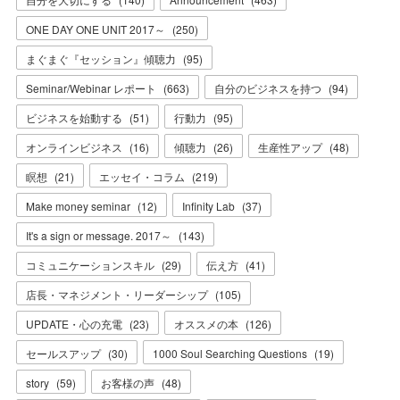
ONE DAY ONE UNIT 2017～
(
250
)
まぐまぐ『セッション』傾聴力
(
95
)
Seminar/Webinar レポート
(
663
)
自分のビジネスを持つ
(
94
)
ビジネスを始動する
(
51
)
行動力
(
95
)
オンラインビジネス
(
16
)
傾聴力
(
26
)
生産性アップ
(
48
)
瞑想
(
21
)
エッセイ・コラム
(
219
)
Make money seminar
(
12
)
Infinity Lab
(
37
)
It's a sign or message. 2017～
(
143
)
コミュニケーションスキル
(
29
)
伝え方
(
41
)
店長・マネジメント・リーダーシップ
(
105
)
UPDATE・心の充電
(
23
)
オススメの本
(
126
)
セールスアップ
(
30
)
1000 Soul Searching Questions
(
19
)
story
(
59
)
お客様の声
(
48
)