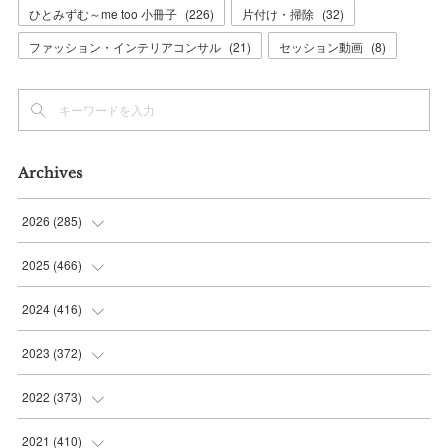
ひとみずむ～me too 小冊子
(
226
)
片付け・掃除
(
32
)
ファッション・インテリアコンサル
(
21
)
セッション動画
(
8
)
Archives
2026
(
285
)
(
6
)
2025
(
466
)
(
36
)
(
56
)
2024
(
416
)
(
37
)
(
37
)
(
38
)
2023
(
372
)
(
42
)
(
35
)
(
39
)
(
31
)
2022
(
373
)
(
36
)
(
36
)
(
38
)
(
30
)
(
31
)
2021
(
410
)