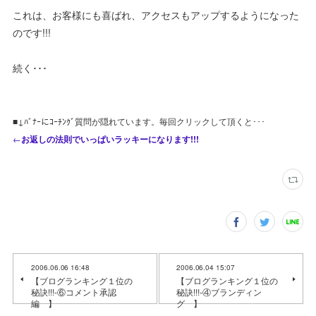
これは、お客様にも喜ばれ、アクセスもアップするようになった
のです!!!
続く･･･
■↓ﾊﾞﾅｰにｺｰﾁﾝｸﾞ質問が隠れています。毎回クリックして頂くと･･･
←
お返しの法則でいっぱいラッキーになります!!!
2006.06.06 16:48
2006.06.04 15:07
【ブログランキング１位の
【ブログランキング１位の
秘訣!!!-⑥コメント承認
秘訣!!!-④ブランディン
編 】
グ 】