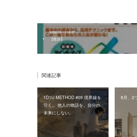
2006.08.13 19:57
【散歩】
関連記事
1D1U METHOD #05 境界線を
8月、2
引く。 他人の物語を、自分の
未来にしない。