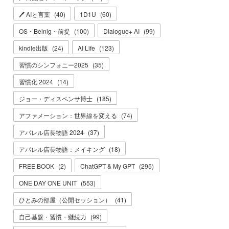
🖊 AIと言葉
(
40
)
1D1U
(
60
)
OS・Beinig・前提
(
100
)
Dialogue+ AI
(
99
)
kindle出版
(
24
)
AI Life
(
123
)
習慣のシンフォニー2025
(
35
)
習慣化 2024
(
14
)
ジョー・ディスペンサ博士
(
185
)
アファメーション：世界線を変える
(
74
)
アパレル店長物語 2024
(
37
)
アパレル店長物語：メイキング
(
18
)
FREE BOOK
(
2
)
ChatGPT & My GPT
(
295
)
ONE DAY ONE UNIT
(
553
)
ひとみの部屋（公開セッション）
(
41
)
自己基盤・習慣・継続力
(
99
)