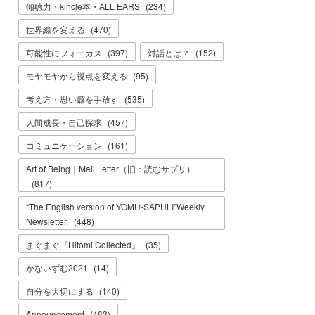
傾聴力・kincle本・ALL EARS
(
234
)
世界線を変える
(
470
)
可能性にフォーカス
(
397
)
対話とは？
(
152
)
モヤモヤから視点を変える
(
95
)
考え方・思い癖を手放す
(
535
)
人間成長・自己探求
(
457
)
コミュニケーション
(
161
)
Art of Being｜Mail Letter（旧：読むサプリ）
(
817
)
“The English version of YOMU-SAPULI”Weekly
Newsletter.
(
448
)
まぐまぐ『Hitomi Collected』
(
35
)
かないずむ2021
(
14
)
自分を大切にする
(
140
)
Announcement
(
463
)