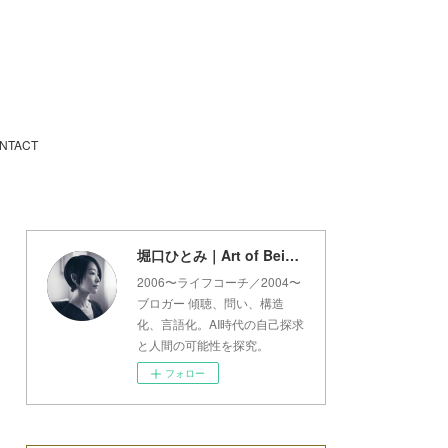
NTACT
堀口ひとみ｜Art of Being Lab
2006〜ライフコーチ／2004〜
ブロガー 傾聴、問い、構造
化、言語化。AI時代の自己探求
と人間の可能性を探究。
フォロー