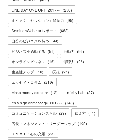
ONE DAY ONE UNIT 2017～
(
250
)
まぐまぐ『セッション』傾聴力
(
95
)
Seminar/Webinar レポート
(
663
)
自分のビジネスを持つ
(
94
)
ビジネスを始動する
(
51
)
行動力
(
95
)
オンラインビジネス
(
16
)
傾聴力
(
26
)
生産性アップ
(
48
)
瞑想
(
21
)
エッセイ・コラム
(
219
)
Make money seminar
(
12
)
Infinity Lab
(
37
)
It's a sign or message. 2017～
(
143
)
コミュニケーションスキル
(
29
)
伝え方
(
41
)
店長・マネジメント・リーダーシップ
(
105
)
UPDATE・心の充電
(
23
)