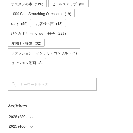
オススメの本
(
126
)
セールスアップ
(
30
)
1000 Soul Searching Questions
(
19
)
story
(
59
)
お客様の声
(
48
)
ひとみずむ～me too 小冊子
(
226
)
片付け・掃除
(
32
)
ファッション・インテリアコンサル
(
21
)
セッション動画
(
8
)
Archives
2026
(
289
)
2025
(
466
(
10
)
)