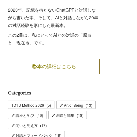
2023年、記憶を持たないChatGPTと対話しな
がら書いた本。そして、AIと対話しながら20年
の対話経験を形にした最新本。
この2冊は、私にとってAIとの対話の「原点」
と「現在地」です。
📚本の詳細はこちら
Categories
1D1U Method 2026
(
5
)
🖊 Art of Being
(
13
)
🖊 講座と学び
(
46
)
🖊 創造と編集
(
18
)
🖊 問いと見え方
(
17
)
🖊 対話とフィードバック
(
15
)