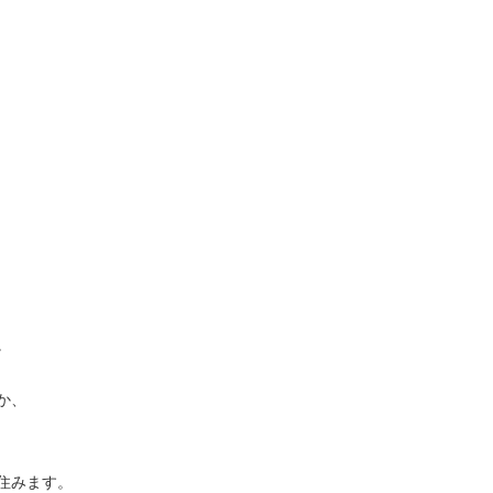
。
か、
住みます。