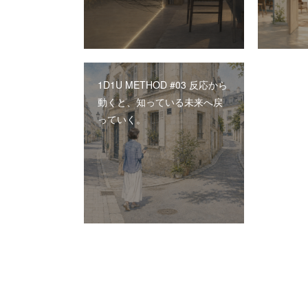
1D1U METHOD #03 反応から
動くと、知っている未来へ戻
っていく。