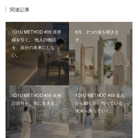
関連記事
1D1U METHOD #05 境界
8月、2つの扉を開きま
線を引く。 他人の物語
す。
を、自分の未来にしな
い。
1D1U METHOD #04 未来
1D1U METHOD #03 反応
の自分を、先に生きる。
から動くと、知っている
未来へ戻っていく。