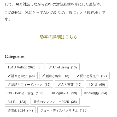
して、AIと対話しながら20年の対話経験を形にした最新本。
この2冊は、私にとってAIとの対話の「原点」と「現在地」で
す。
📚本の詳細はこちら
Categories
1D1U Method 2026
(
5
)
🖊 Art of Being
(
13
)
🖊 講座と学び
(
46
)
🖊 創造と編集
(
18
)
🖊 問いと見え方
(
17
)
🖊 対話とフィードバック
(
15
)
🖊 AIと言葉
(
40
)
1D1U
(
60
)
OS・Beinig・前提
(
100
)
Dialogue+ AI
(
99
)
kindle出版
(
24
)
AI Life
(
123
)
習慣のシンフォニー2025
(
35
)
習慣化 2024
(
14
)
ジョー・ディスペンサ博士
(
185
)