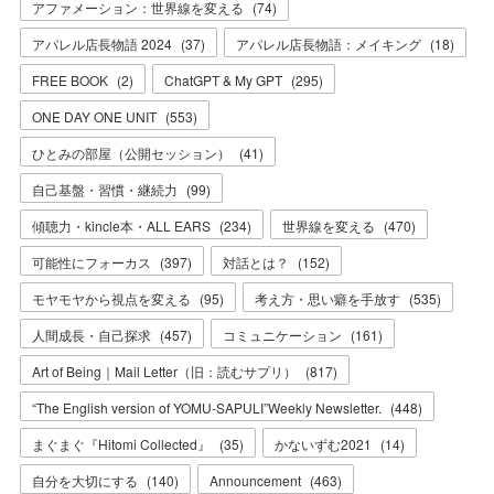
アファメーション：世界線を変える
(
74
)
アパレル店長物語 2024
(
37
)
アパレル店長物語：メイキング
(
18
)
FREE BOOK
(
2
)
ChatGPT & My GPT
(
295
)
ONE DAY ONE UNIT
(
553
)
ひとみの部屋（公開セッション）
(
41
)
自己基盤・習慣・継続力
(
99
)
傾聴力・kincle本・ALL EARS
(
234
)
世界線を変える
(
470
)
可能性にフォーカス
(
397
)
対話とは？
(
152
)
モヤモヤから視点を変える
(
95
)
考え方・思い癖を手放す
(
535
)
人間成長・自己探求
(
457
)
コミュニケーション
(
161
)
Art of Being｜Mail Letter（旧：読むサプリ）
(
817
)
“The English version of YOMU-SAPULI”Weekly Newsletter.
(
448
)
まぐまぐ『Hitomi Collected』
(
35
)
かないずむ2021
(
14
)
自分を大切にする
(
140
)
Announcement
(
463
)