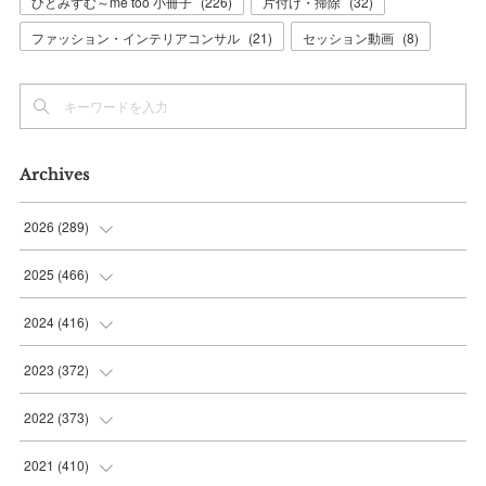
ひとみずむ～me too 小冊子
(
226
)
片付け・掃除
(
32
)
ファッション・インテリアコンサル
(
21
)
セッション動画
(
8
)
Archives
2026
(
289
)
(
10
)
2025
(
466
)
(
36
)
(
56
)
2024
(
416
)
(
37
)
(
37
)
(
38
)
2023
(
372
)
(
42
)
(
35
)
(
39
)
(
31
)
2022
(
373
)
(
36
)
(
36
)
(
38
)
(
30
)
(
31
)
2021
(
410
)