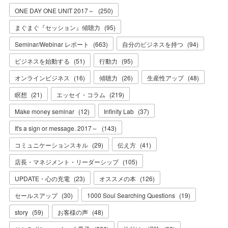
ONE DAY ONE UNIT 2017～
(
250
)
まぐまぐ『セッション』傾聴力
(
95
)
Seminar/Webinar レポート
(
663
)
自分のビジネスを持つ
(
94
)
ビジネスを始動する
(
51
)
行動力
(
95
)
オンラインビジネス
(
16
)
傾聴力
(
26
)
生産性アップ
(
48
)
瞑想
(
21
)
エッセイ・コラム
(
219
)
Make money seminar
(
12
)
Infinity Lab
(
37
)
It's a sign or message. 2017～
(
143
)
コミュニケーションスキル
(
29
)
伝え方
(
41
)
店長・マネジメント・リーダーシップ
(
105
)
UPDATE・心の充電
(
23
)
オススメの本
(
126
)
セールスアップ
(
30
)
1000 Soul Searching Questions
(
19
)
story
(
59
)
お客様の声
(
48
)