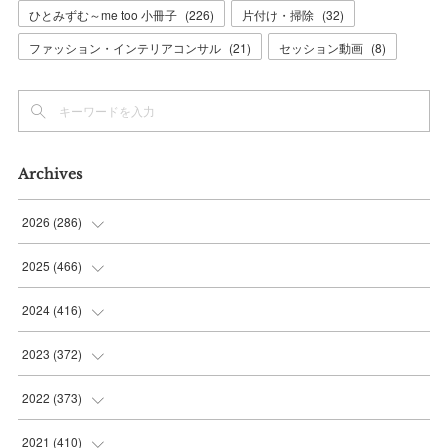
ひとみずむ～me too 小冊子
(
226
)
片付け・掃除
(
32
)
ファッション・インテリアコンサル
(
21
)
セッション動画
(
8
)
Archives
2026
(
286
)
(
7
)
2025
(
466
)
(
36
)
(
56
)
2024
(
416
)
(
37
)
(
37
)
(
38
)
2023
(
372
)
(
42
)
(
35
)
(
39
)
(
31
)
2022
(
373
)
(
36
)
(
36
)
(
38
)
(
30
)
(
31
)
2021
(
410
)