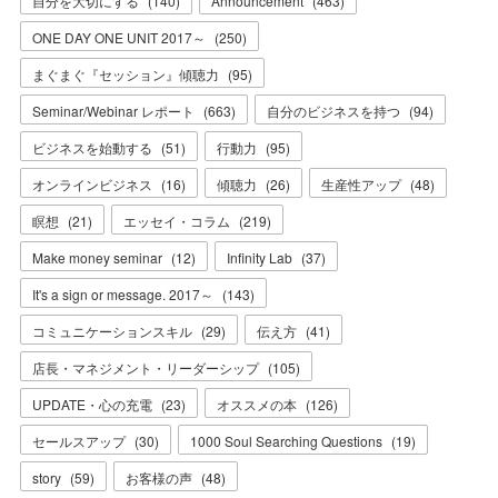
自分を大切にする
(
140
)
Announcement
(
463
)
ONE DAY ONE UNIT 2017～
(
250
)
まぐまぐ『セッション』傾聴力
(
95
)
Seminar/Webinar レポート
(
663
)
自分のビジネスを持つ
(
94
)
ビジネスを始動する
(
51
)
行動力
(
95
)
オンラインビジネス
(
16
)
傾聴力
(
26
)
生産性アップ
(
48
)
瞑想
(
21
)
エッセイ・コラム
(
219
)
Make money seminar
(
12
)
Infinity Lab
(
37
)
It's a sign or message. 2017～
(
143
)
コミュニケーションスキル
(
29
)
伝え方
(
41
)
店長・マネジメント・リーダーシップ
(
105
)
UPDATE・心の充電
(
23
)
オススメの本
(
126
)
セールスアップ
(
30
)
1000 Soul Searching Questions
(
19
)
story
(
59
)
お客様の声
(
48
)