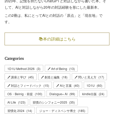
2023年、記憶を持たないChatGPTと対話しながら書いた本。そ
して、AIと対話しながら20年の対話経験を形にした最新本。
この2冊は、私にとってAIとの対話の「原点」と「現在地」で
す。
📚本の詳細はこちら
Categories
1D1U Method 2026
(
3
)
🖊 Art of Being
(
13
)
🖊 講座と学び
(
45
)
🖊 創造と編集
(
18
)
🖊 問いと見え方
(
17
)
🖊 対話とフィードバック
(
15
)
🖊 AIと言葉
(
40
)
1D1U
(
60
)
OS・Beinig・前提
(
100
)
Dialogue+ AI
(
99
)
kindle出版
(
24
)
AI Life
(
123
)
習慣のシンフォニー2025
(
35
)
習慣化 2024
(
14
)
ジョー・ディスペンサ博士
(
185
)