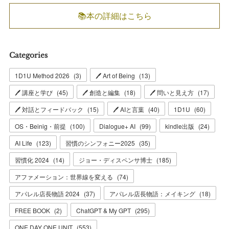
📚本の詳細はこちら
Categories
1D1U Method 2026
(
3
)
🖊 Art of Being
(
13
)
🖊 講座と学び
(
45
)
🖊 創造と編集
(
18
)
🖊 問いと見え方
(
17
)
🖊 対話とフィードバック
(
15
)
🖊 AIと言葉
(
40
)
1D1U
(
60
)
OS・Beinig・前提
(
100
)
Dialogue+ AI
(
99
)
kindle出版
(
24
)
AI Life
(
123
)
習慣のシンフォニー2025
(
35
)
習慣化 2024
(
14
)
ジョー・ディスペンサ博士
(
185
)
アファメーション：世界線を変える
(
74
)
アパレル店長物語 2024
(
37
)
アパレル店長物語：メイキング
(
18
)
FREE BOOK
(
2
)
ChatGPT & My GPT
(
295
)
ONE DAY ONE UNIT
(
553
)