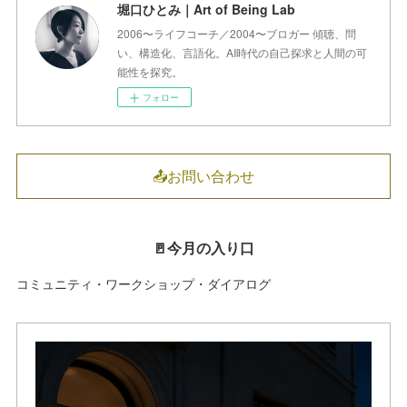
堀口ひとみ｜Art of Being Lab
2006〜ライフコーチ／2004〜ブロガー 傾聴、問
い、構造化、言語化。AI時代の自己探求と人間の可
能性を探究。
フォロー
📤お問い合わせ
🚪今月の入り口
コミュニティ・ワークショップ・ダイアログ