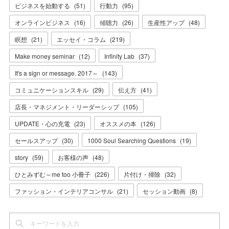
ビジネスを始動する
(
51
)
行動力
(
95
)
オンラインビジネス
(
16
)
傾聴力
(
26
)
生産性アップ
(
48
)
瞑想
(
21
)
エッセイ・コラム
(
219
)
Make money seminar
(
12
)
Infinity Lab
(
37
)
It's a sign or message. 2017～
(
143
)
コミュニケーションスキル
(
29
)
伝え方
(
41
)
店長・マネジメント・リーダーシップ
(
105
)
UPDATE・心の充電
(
23
)
オススメの本
(
126
)
セールスアップ
(
30
)
1000 Soul Searching Questions
(
19
)
story
(
59
)
お客様の声
(
48
)
ひとみずむ～me too 小冊子
(
226
)
片付け・掃除
(
32
)
ファッション・インテリアコンサル
(
21
)
セッション動画
(
8
)