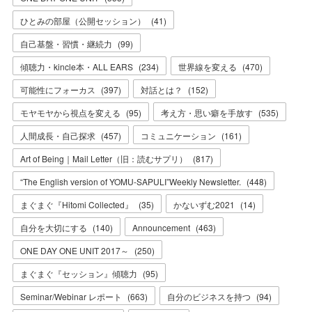
ひとみの部屋（公開セッション）
(
41
)
自己基盤・習慣・継続力
(
99
)
傾聴力・kincle本・ALL EARS
(
234
)
世界線を変える
(
470
)
可能性にフォーカス
(
397
)
対話とは？
(
152
)
モヤモヤから視点を変える
(
95
)
考え方・思い癖を手放す
(
535
)
人間成長・自己探求
(
457
)
コミュニケーション
(
161
)
Art of Being｜Mail Letter（旧：読むサプリ）
(
817
)
“The English version of YOMU-SAPULI”Weekly Newsletter.
(
448
)
まぐまぐ『Hitomi Collected』
(
35
)
かないずむ2021
(
14
)
自分を大切にする
(
140
)
Announcement
(
463
)
ONE DAY ONE UNIT 2017～
(
250
)
まぐまぐ『セッション』傾聴力
(
95
)
Seminar/Webinar レポート
(
663
)
自分のビジネスを持つ
(
94
)