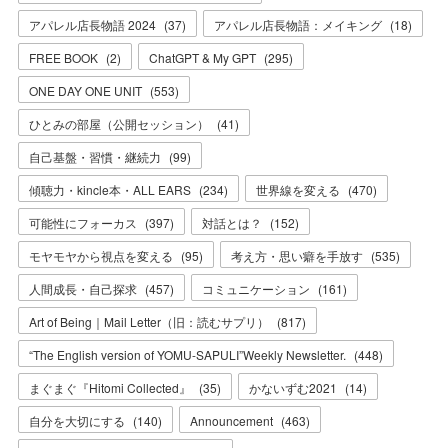
アパレル店長物語 2024
(
37
)
アパレル店長物語：メイキング
(
18
)
FREE BOOK
(
2
)
ChatGPT & My GPT
(
295
)
ONE DAY ONE UNIT
(
553
)
ひとみの部屋（公開セッション）
(
41
)
自己基盤・習慣・継続力
(
99
)
傾聴力・kincle本・ALL EARS
(
234
)
世界線を変える
(
470
)
可能性にフォーカス
(
397
)
対話とは？
(
152
)
モヤモヤから視点を変える
(
95
)
考え方・思い癖を手放す
(
535
)
人間成長・自己探求
(
457
)
コミュニケーション
(
161
)
Art of Being｜Mail Letter（旧：読むサプリ）
(
817
)
“The English version of YOMU-SAPULI”Weekly Newsletter.
(
448
)
まぐまぐ『Hitomi Collected』
(
35
)
かないずむ2021
(
14
)
自分を大切にする
(
140
)
Announcement
(
463
)