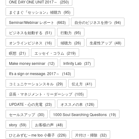
ONE DAY ONE UNIT 2017～
(
250
)
まぐまぐ『セッション』傾聴力
(
95
)
Seminar/Webinar レポート
(
663
)
自分のビジネスを持つ
(
94
)
ビジネスを始動する
(
51
)
行動力
(
95
)
オンラインビジネス
(
16
)
傾聴力
(
26
)
生産性アップ
(
48
)
瞑想
(
21
)
エッセイ・コラム
(
219
)
Make money seminar
(
12
)
Infinity Lab
(
37
)
It's a sign or message. 2017～
(
143
)
コミュニケーションスキル
(
29
)
伝え方
(
41
)
店長・マネジメント・リーダーシップ
(
105
)
UPDATE・心の充電
(
23
)
オススメの本
(
126
)
セールスアップ
(
30
)
1000 Soul Searching Questions
(
19
)
story
(
59
)
お客様の声
(
48
)
ひとみずむ～me too 小冊子
(
226
)
片付け・掃除
(
32
)