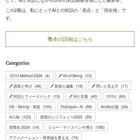
この2冊は、私にとってAIとの対話の「原点」と「現在地」で
す。
📚本の詳細はこちら
Categories
1D1U Method 2026
(
4
)
🖊 Art of Being
(
13
)
🖊 講座と学び
(
46
)
🖊 創造と編集
(
18
)
🖊 問いと見え方
(
17
)
🖊 対話とフィードバック
(
15
)
🖊 AIと言葉
(
40
)
1D1U
(
60
)
OS・Beinig・前提
(
100
)
Dialogue+ AI
(
99
)
kindle出版
(
24
)
AI Life
(
123
)
習慣のシンフォニー2025
(
35
)
習慣化 2024
(
14
)
ジョー・ディスペンサ博士
(
185
)
アファメーション：世界線を変える
(
74
)