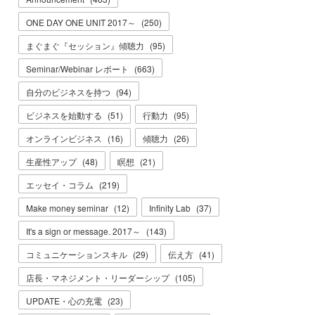
ONE DAY ONE UNIT 2017～
(
250
)
まぐまぐ『セッション』傾聴力
(
95
)
Seminar/Webinar レポート
(
663
)
自分のビジネスを持つ
(
94
)
ビジネスを始動する
(
51
)
行動力
(
95
)
オンラインビジネス
(
16
)
傾聴力
(
26
)
生産性アップ
(
48
)
瞑想
(
21
)
エッセイ・コラム
(
219
)
Make money seminar
(
12
)
Infinity Lab
(
37
)
It's a sign or message. 2017～
(
143
)
コミュニケーションスキル
(
29
)
伝え方
(
41
)
店長・マネジメント・リーダーシップ
(
105
)
UPDATE・心の充電
(
23
)