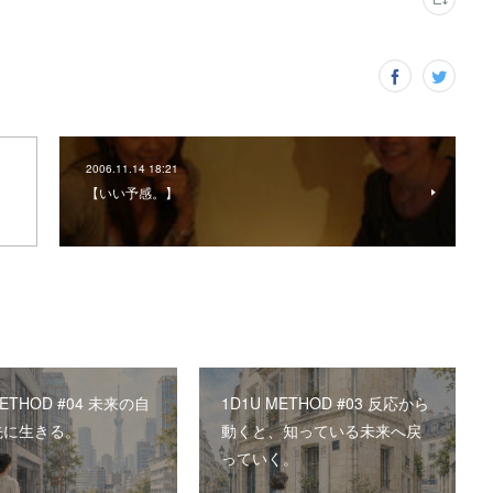
2006.11.14 18:21
【いい予感。】
METHOD #04 未来の自
1D1U METHOD #03 反応から
先に生きる。
動くと、知っている未来へ戻
っていく。