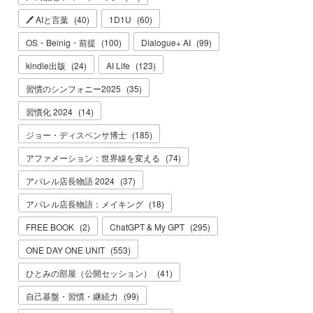
🖊 AIと言葉
(
40
)
1D1U
(
60
)
OS・Beinig・前提
(
100
)
Dialogue+ AI
(
99
)
kindle出版
(
24
)
AI Life
(
123
)
習慣のシンフォニー2025
(
35
)
習慣化 2024
(
14
)
ジョー・ディスペンサ博士
(
185
)
アファメーション：世界線を変える
(
74
)
アパレル店長物語 2024
(
37
)
アパレル店長物語：メイキング
(
18
)
FREE BOOK
(
2
)
ChatGPT & My GPT
(
295
)
ONE DAY ONE UNIT
(
553
)
ひとみの部屋（公開セッション）
(
41
)
自己基盤・習慣・継続力
(
99
)