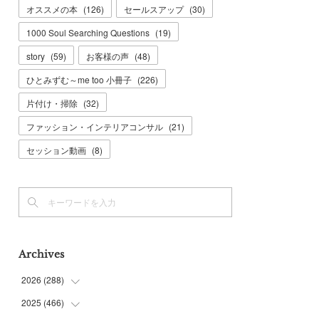
オススメの本
(
126
)
セールスアップ
(
30
)
1000 Soul Searching Questions
(
19
)
story
(
59
)
お客様の声
(
48
)
ひとみずむ～me too 小冊子
(
226
)
片付け・掃除
(
32
)
ファッション・インテリアコンサル
(
21
)
セッション動画
(
8
)
Archives
2026
(
288
)
2025
(
466
(
9
)
)