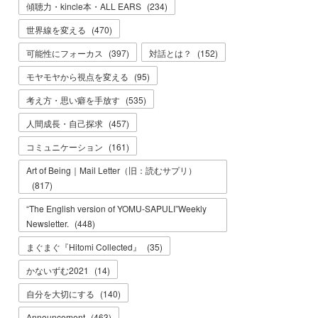
傾聴力・kincle本・ALL EARS
(
234
)
世界線を変える
(
470
)
可能性にフォーカス
(
397
)
対話とは？
(
152
)
モヤモヤから視点を変える
(
95
)
考え方・思い癖を手放す
(
535
)
人間成長・自己探求
(
457
)
コミュニケーション
(
161
)
Art of Being｜Mail Letter（旧：読むサプリ）
(
817
)
“The English version of YOMU-SAPULI”Weekly
Newsletter.
(
448
)
まぐまぐ『Hitomi Collected』
(
35
)
かないずむ2021
(
14
)
自分を大切にする
(
140
)
Announcement
(
463
)