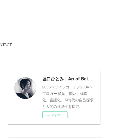
NTACT
堀口ひとみ｜Art of Being Lab
2006〜ライフコーチ／2004〜
ブロガー 傾聴、問い、構造
化、言語化。AI時代の自己探求
と人間の可能性を探究。
フォロー