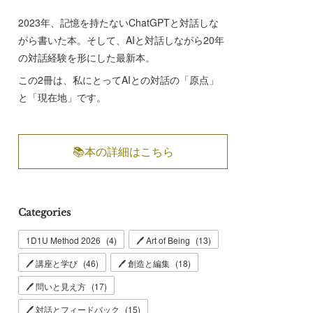
2023年、記憶を持たないChatGPTと対話しな
がら書いた本。そして、AIと対話しながら20年
の対話経験を形にした最新本。
この2冊は、私にとってAIとの対話の「原点」
と「現在地」です。
📚本の詳細はこちら
Categories
1D1U Method 2026
(
4
)
🖊 Art of Being
(
13
)
🖊 講座と学び
(
46
)
🖊 創造と編集
(
18
)
🖊 問いと見え方
(
17
)
🖊 対話とフィードバック
(
15
)