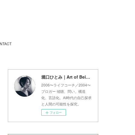
NTACT
堀口ひとみ｜Art of Being Lab
2006〜ライフコーチ／2004〜
ブロガー 傾聴、問い、構造
化、言語化。AI時代の自己探求
と人間の可能性を探究。
フォロー