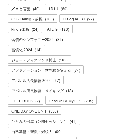
🖊 AIと言葉
(
40
)
1D1U
(
60
)
OS・Beinig・前提
(
100
)
Dialogue+ AI
(
99
)
kindle出版
(
24
)
AI Life
(
123
)
習慣のシンフォニー2025
(
35
)
習慣化 2024
(
14
)
ジョー・ディスペンサ博士
(
185
)
アファメーション：世界線を変える
(
74
)
アパレル店長物語 2024
(
37
)
アパレル店長物語：メイキング
(
18
)
FREE BOOK
(
2
)
ChatGPT & My GPT
(
295
)
ONE DAY ONE UNIT
(
553
)
ひとみの部屋（公開セッション）
(
41
)
自己基盤・習慣・継続力
(
99
)