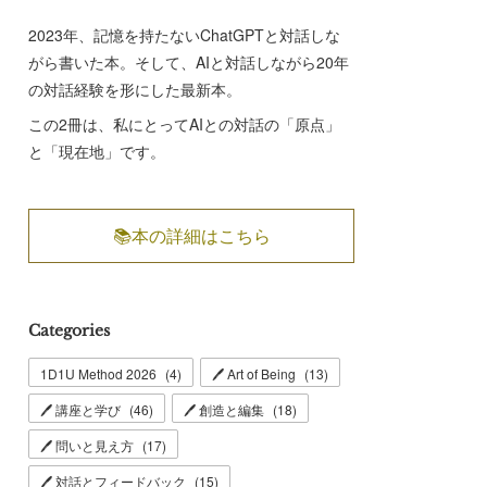
2023年、記憶を持たないChatGPTと対話しな
がら書いた本。そして、AIと対話しながら20年
の対話経験を形にした最新本。
この2冊は、私にとってAIとの対話の「原点」
と「現在地」です。
📚本の詳細はこちら
Categories
1D1U Method 2026
(
4
)
🖊 Art of Being
(
13
)
🖊 講座と学び
(
46
)
🖊 創造と編集
(
18
)
🖊 問いと見え方
(
17
)
🖊 対話とフィードバック
(
15
)