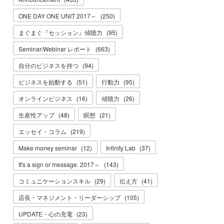
ONE DAY ONE UNIT 2017～
(
250
)
まぐまぐ『セッション』傾聴力
(
95
)
Seminar/Webinar レポート
(
663
)
自分のビジネスを持つ
(
94
)
ビジネスを始動する
(
51
)
行動力
(
95
)
オンラインビジネス
(
16
)
傾聴力
(
26
)
生産性アップ
(
48
)
瞑想
(
21
)
エッセイ・コラム
(
219
)
Make money seminar
(
12
)
Infinity Lab
(
37
)
It's a sign or message. 2017～
(
143
)
コミュニケーションスキル
(
29
)
伝え方
(
41
)
店長・マネジメント・リーダーシップ
(
105
)
UPDATE・心の充電
(
23
)