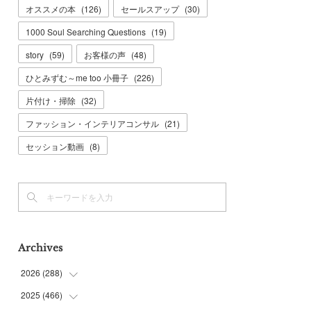
オススメの本
(
126
)
セールスアップ
(
30
)
1000 Soul Searching Questions
(
19
)
story
(
59
)
お客様の声
(
48
)
ひとみずむ～me too 小冊子
(
226
)
片付け・掃除
(
32
)
ファッション・インテリアコンサル
(
21
)
セッション動画
(
8
)
Archives
2026
(
288
)
2025
(
466
(
9
)
)