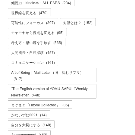
傾聴力・kincle本・ALL EARS
(
234
)
世界線を変える
(
470
)
可能性にフォーカス
(
397
)
対話とは？
(
152
)
モヤモヤから視点を変える
(
95
)
考え方・思い癖を手放す
(
535
)
人間成長・自己探求
(
457
)
コミュニケーション
(
161
)
Art of Being｜Mail Letter（旧：読むサプリ）
(
817
)
“The English version of YOMU-SAPULI”Weekly
Newsletter.
(
448
)
まぐまぐ『Hitomi Collected』
(
35
)
かないずむ2021
(
14
)
自分を大切にする
(
140
)
Announcement
(
463
)