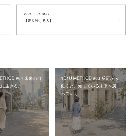
2006.11.26 10:07
【走り続ける人】
METHOD #04 未来の自
1D1U METHOD #03 反応から
先に生きる。
動くと、知っている未来へ戻
っていく。