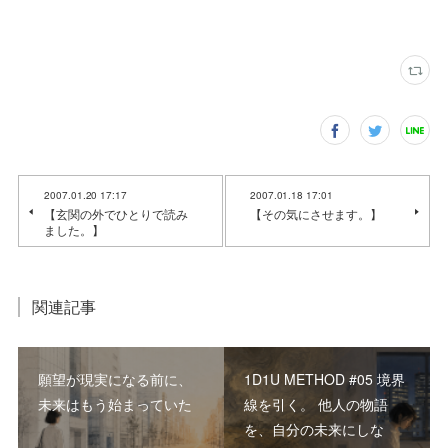
2007.01.20 17:17
2007.01.18 17:01
【玄関の外でひとりで読み
【その気にさせます。】
ました。】
関連記事
願望が現実になる前に、
1D1U METHOD #05 境界
未来はもう始まっていた
線を引く。 他人の物語
を、自分の未来にしな