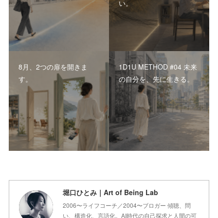
い。
8月、2つの扉を開きま
1D1U METHOD #04 未来
す。
の自分を、先に生きる。
堀口ひとみ｜Art of Being Lab
2006〜ライフコーチ／2004〜ブロガー 傾聴、問
い、構造化、言語化。AI時代の自己探求と人間の可