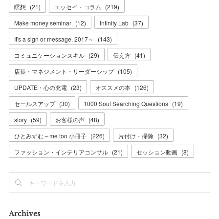
瞑想
(
21
)
エッセイ・コラム
(
219
)
Make money seminar
(
12
)
Infinity Lab
(
37
)
It's a sign or message. 2017～
(
143
)
コミュニケーションスキル
(
29
)
伝え方
(
41
)
店長・マネジメント・リーダーシップ
(
105
)
UPDATE・心の充電
(
23
)
オススメの本
(
126
)
セールスアップ
(
30
)
1000 Soul Searching Questions
(
19
)
story
(
59
)
お客様の声
(
48
)
ひとみずむ～me too 小冊子
(
226
)
片付け・掃除
(
32
)
ファッション・インテリアコンサル
(
21
)
セッション動画
(
8
)
Archives