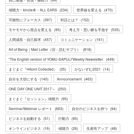
傾聴力・kincle本・ALL EARS
(
234
)
世界線を変える
(
470
)
可能性にフォーカス
(
397
)
対話とは？
(
152
)
モヤモヤから視点を変える
(
95
)
考え方・思い癖を手放す
(
535
)
人間成長・自己探求
(
457
)
コミュニケーション
(
161
)
Art of Being｜Mail Letter（旧：読むサプリ）
(
818
)
“The English version of YOMU-SAPULI”Weekly Newsletter.
(
449
)
まぐまぐ『Hitomi Collected』
(
35
)
かないずむ2021
(
14
)
自分を大切にする
(
140
)
Announcement
(
463
)
ONE DAY ONE UNIT 2017～
(
250
)
まぐまぐ『セッション』傾聴力
(
95
)
Seminar/Webinar レポート
(
663
)
自分のビジネスを持つ
(
94
)
ビジネスを始動する
(
51
)
行動力
(
95
)
オンラインビジネス
(
16
)
傾聴力
(
26
)
生産性アップ
(
48
)