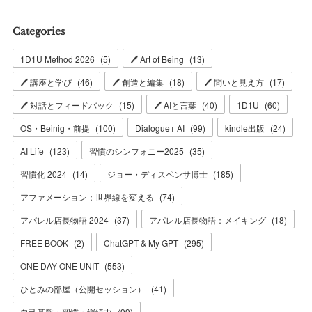
Categories
1D1U Method 2026
(
5
)
🖊 Art of Being
(
13
)
🖊 講座と学び
(
46
)
🖊 創造と編集
(
18
)
🖊 問いと見え方
(
17
)
🖊 対話とフィードバック
(
15
)
🖊 AIと言葉
(
40
)
1D1U
(
60
)
OS・Beinig・前提
(
100
)
Dialogue+ AI
(
99
)
kindle出版
(
24
)
AI Life
(
123
)
習慣のシンフォニー2025
(
35
)
習慣化 2024
(
14
)
ジョー・ディスペンサ博士
(
185
)
アファメーション：世界線を変える
(
74
)
アパレル店長物語 2024
(
37
)
アパレル店長物語：メイキング
(
18
)
FREE BOOK
(
2
)
ChatGPT & My GPT
(
295
)
ONE DAY ONE UNIT
(
553
)
ひとみの部屋（公開セッション）
(
41
)
自己基盤・習慣・継続力
(
99
)