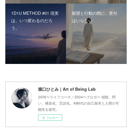
1D1U METHOD #01 現実
願望と行動の間に、受付
は、いつ変わるのだろ
はいらない
う。
堀口ひとみ｜Art of Being Lab
2006〜ライフコーチ／2004〜ブロガー 傾聴、問
い、構造化、言語化。AI時代の自己探求と人間の可
能性を探究。
フォロー