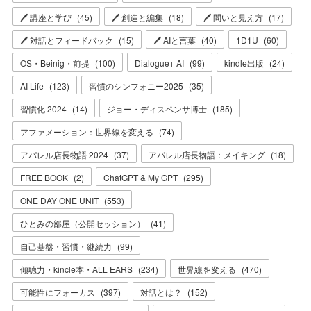
🖊 講座と学び
(
45
)
🖊 創造と編集
(
18
)
🖊 問いと見え方
(
17
)
🖊 対話とフィードバック
(
15
)
🖊 AIと言葉
(
40
)
1D1U
(
60
)
OS・Beinig・前提
(
100
)
Dialogue+ AI
(
99
)
kindle出版
(
24
)
AI Life
(
123
)
習慣のシンフォニー2025
(
35
)
習慣化 2024
(
14
)
ジョー・ディスペンサ博士
(
185
)
アファメーション：世界線を変える
(
74
)
アパレル店長物語 2024
(
37
)
アパレル店長物語：メイキング
(
18
)
FREE BOOK
(
2
)
ChatGPT & My GPT
(
295
)
ONE DAY ONE UNIT
(
553
)
ひとみの部屋（公開セッション）
(
41
)
自己基盤・習慣・継続力
(
99
)
傾聴力・kincle本・ALL EARS
(
234
)
世界線を変える
(
470
)
可能性にフォーカス
(
397
)
対話とは？
(
152
)