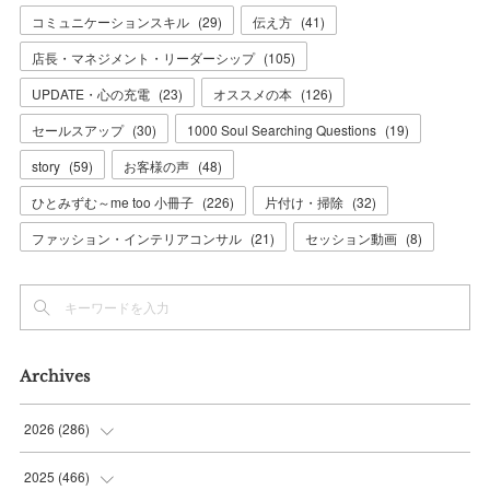
コミュニケーションスキル
(
29
)
伝え方
(
41
)
店長・マネジメント・リーダーシップ
(
105
)
UPDATE・心の充電
(
23
)
オススメの本
(
126
)
セールスアップ
(
30
)
1000 Soul Searching Questions
(
19
)
story
(
59
)
お客様の声
(
48
)
ひとみずむ～me too 小冊子
(
226
)
片付け・掃除
(
32
)
ファッション・インテリアコンサル
(
21
)
セッション動画
(
8
)
Archives
2026
(
286
)
(
7
)
2025
(
466
)