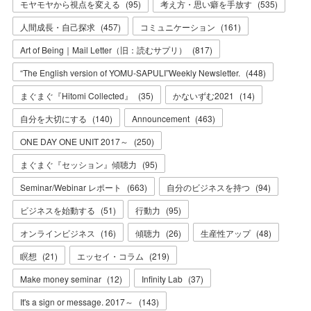
モヤモヤから視点を変える
(
95
)
考え方・思い癖を手放す
(
535
)
人間成長・自己探求
(
457
)
コミュニケーション
(
161
)
Art of Being｜Mail Letter（旧：読むサプリ）
(
817
)
“The English version of YOMU-SAPULI”Weekly Newsletter.
(
448
)
まぐまぐ『Hitomi Collected』
(
35
)
かないずむ2021
(
14
)
自分を大切にする
(
140
)
Announcement
(
463
)
ONE DAY ONE UNIT 2017～
(
250
)
まぐまぐ『セッション』傾聴力
(
95
)
Seminar/Webinar レポート
(
663
)
自分のビジネスを持つ
(
94
)
ビジネスを始動する
(
51
)
行動力
(
95
)
オンラインビジネス
(
16
)
傾聴力
(
26
)
生産性アップ
(
48
)
瞑想
(
21
)
エッセイ・コラム
(
219
)
Make money seminar
(
12
)
Infinity Lab
(
37
)
It's a sign or message. 2017～
(
143
)