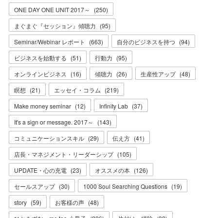
ONE DAY ONE UNIT 2017～
(
250
)
まぐまぐ『セッション』傾聴力
(
95
)
Seminar/Webinar レポート
(
663
)
自分のビジネスを持つ
(
94
)
ビジネスを始動する
(
51
)
行動力
(
95
)
オンラインビジネス
(
16
)
傾聴力
(
26
)
生産性アップ
(
48
)
瞑想
(
21
)
エッセイ・コラム
(
219
)
Make money seminar
(
12
)
Infinity Lab
(
37
)
It's a sign or message. 2017～
(
143
)
コミュニケーションスキル
(
29
)
伝え方
(
41
)
店長・マネジメント・リーダーシップ
(
105
)
UPDATE・心の充電
(
23
)
オススメの本
(
126
)
セールスアップ
(
30
)
1000 Soul Searching Questions
(
19
)
story
(
59
)
お客様の声
(
48
)