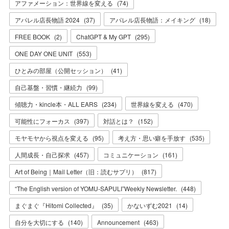
アファメーション：世界線を変える
(
74
)
アパレル店長物語 2024
(
37
)
アパレル店長物語：メイキング
(
18
)
FREE BOOK
(
2
)
ChatGPT & My GPT
(
295
)
ONE DAY ONE UNIT
(
553
)
ひとみの部屋（公開セッション）
(
41
)
自己基盤・習慣・継続力
(
99
)
傾聴力・kincle本・ALL EARS
(
234
)
世界線を変える
(
470
)
可能性にフォーカス
(
397
)
対話とは？
(
152
)
モヤモヤから視点を変える
(
95
)
考え方・思い癖を手放す
(
535
)
人間成長・自己探求
(
457
)
コミュニケーション
(
161
)
Art of Being｜Mail Letter（旧：読むサプリ）
(
817
)
“The English version of YOMU-SAPULI”Weekly Newsletter.
(
448
)
まぐまぐ『Hitomi Collected』
(
35
)
かないずむ2021
(
14
)
自分を大切にする
(
140
)
Announcement
(
463
)