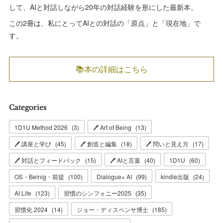
して、AIと対話しながら20年の対話経験を形にした最新本。
この2冊は、私にとってAIとの対話の「原点」と「現在地」で
す。
📚本の詳細はこちら
Categories
1D1U Method 2026
(
3
)
🖊 Art of Being
(
13
)
🖊 講座と学び
(
45
)
🖊 創造と編集
(
18
)
🖊 問いと見え方
(
17
)
🖊 対話とフィードバック
(
15
)
🖊 AIと言葉
(
40
)
1D1U
(
60
)
OS・Beinig・前提
(
100
)
Dialogue+ AI
(
99
)
kindle出版
(
24
)
AI Life
(
123
)
習慣のシンフォニー2025
(
35
)
習慣化 2024
(
14
)
ジョー・ディスペンサ博士
(
185
)