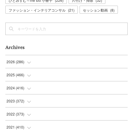
ひとみずむ～me too 小冊子
(
226
)
片付け・掃除
(
32
)
ファッション・インテリアコンサル
(
21
)
セッション動画
(
8
)
Archives
2026
(
286
)
(
7
)
2025
(
466
)
(
36
)
(
56
)
2024
(
416
)
(
37
)
(
37
)
(
38
)
2023
(
372
)
(
42
)
(
35
)
(
39
)
(
31
)
2022
(
373
)
(
36
)
(
36
)
(
38
)
(
30
)
(
31
)
2021
(
410
)