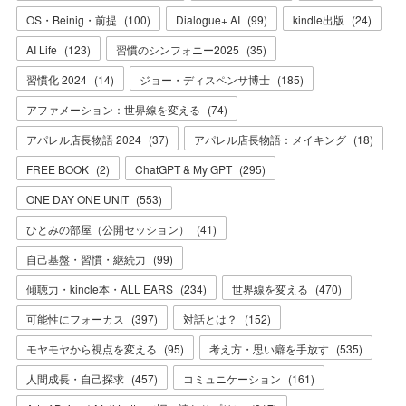
OS・Beinig・前提
(
100
)
Dialogue+ AI
(
99
)
kindle出版
(
24
)
AI Life
(
123
)
習慣のシンフォニー2025
(
35
)
習慣化 2024
(
14
)
ジョー・ディスペンサ博士
(
185
)
アファメーション：世界線を変える
(
74
)
アパレル店長物語 2024
(
37
)
アパレル店長物語：メイキング
(
18
)
FREE BOOK
(
2
)
ChatGPT & My GPT
(
295
)
ONE DAY ONE UNIT
(
553
)
ひとみの部屋（公開セッション）
(
41
)
自己基盤・習慣・継続力
(
99
)
傾聴力・kincle本・ALL EARS
(
234
)
世界線を変える
(
470
)
可能性にフォーカス
(
397
)
対話とは？
(
152
)
モヤモヤから視点を変える
(
95
)
考え方・思い癖を手放す
(
535
)
人間成長・自己探求
(
457
)
コミュニケーション
(
161
)