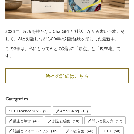
2023年、記憶を持たないChatGPTと対話しながら書いた本。そ
して、AIと対話しながら20年の対話経験を形にした最新本。
この2冊は、私にとってAIとの対話の「原点」と「現在地」で
す。
📚本の詳細はこちら
Categories
1D1U Method 2026
(
2
)
🖊 Art of Being
(
13
)
🖊 講座と学び
(
45
)
🖊 創造と編集
(
18
)
🖊 問いと見え方
(
17
)
🖊 対話とフィードバック
(
15
)
🖊 AIと言葉
(
40
)
1D1U
(
60
)