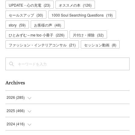
UPDATE・心の充電
(
23
)
オススメの本
(
126
)
セールスアップ
(
30
)
1000 Soul Searching Questions
(
19
)
story
(
59
)
お客様の声
(
48
)
ひとみずむ～me too 小冊子
(
226
)
片付け・掃除
(
32
)
ファッション・インテリアコンサル
(
21
)
セッション動画
(
8
)
Archives
2026
(
285
)
(
6
)
2025
(
466
)
(
36
)
(
56
)
2024
(
416
)