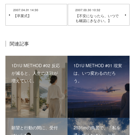
2007.04.01 14:30
2007.03.30 10:32
【卒業式】
【不安になったら、いつで
も確認にきなさい。】
関連記事
1D1U METHOD #02 反応
1D1U METHOD #01 現実
が減ると、人生の体験が
は、いつ変わるのだろ
増えていく。
う。
願望と行動の間に、受付
2531mの鳥居で、「私を
はいらない
通してください」と祈っ