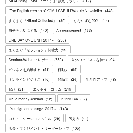
Art of Being｜Mail Letter（旧：読むサプリ）
(
817
)
“The English version of YOMU-SAPULI”Weekly Newsletter.
(
448
)
まぐまぐ『Hitomi Collected』
(
35
)
かないずむ2021
(
14
)
自分を大切にする
(
140
)
Announcement
(
463
)
ONE DAY ONE UNIT 2017～
(
250
)
まぐまぐ『セッション』傾聴力
(
95
)
Seminar/Webinar レポート
(
663
)
自分のビジネスを持つ
(
94
)
ビジネスを始動する
(
51
)
行動力
(
95
)
オンラインビジネス
(
16
)
傾聴力
(
26
)
生産性アップ
(
48
)
瞑想
(
21
)
エッセイ・コラム
(
219
)
Make money seminar
(
12
)
Infinity Lab
(
37
)
It's a sign or message. 2017～
(
143
)
コミュニケーションスキル
(
29
)
伝え方
(
41
)
店長・マネジメント・リーダーシップ
(
105
)