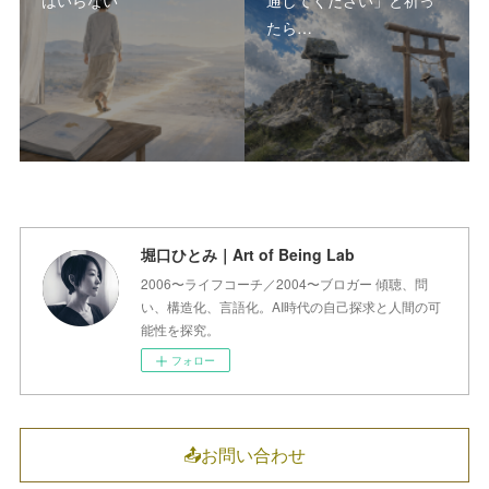
たら…
堀口ひとみ｜Art of Being Lab
2006〜ライフコーチ／2004〜ブロガー 傾聴、問
い、構造化、言語化。AI時代の自己探求と人間の可
能性を探究。
フォロー
📤お問い合わせ