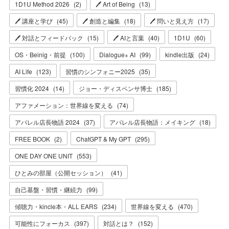
1D1U Method 2026
(
2
)
🖊 Art of Being
(
13
)
🖊 講座と学び
(
45
)
🖊 創造と編集
(
18
)
🖊 問いと見え方
(
17
)
🖊 対話とフィードバック
(
15
)
🖊 AIと言葉
(
40
)
1D1U
(
60
)
OS・Beinig・前提
(
100
)
Dialogue+ AI
(
99
)
kindle出版
(
24
)
AI Life
(
123
)
習慣のシンフォニー2025
(
35
)
習慣化 2024
(
14
)
ジョー・ディスペンサ博士
(
185
)
アファメーション：世界線を変える
(
74
)
アパレル店長物語 2024
(
37
)
アパレル店長物語：メイキング
(
18
)
FREE BOOK
(
2
)
ChatGPT & My GPT
(
295
)
ONE DAY ONE UNIT
(
553
)
ひとみの部屋（公開セッション）
(
41
)
自己基盤・習慣・継続力
(
99
)
傾聴力・kincle本・ALL EARS
(
234
)
世界線を変える
(
470
)
可能性にフォーカス
(
397
)
対話とは？
(
152
)