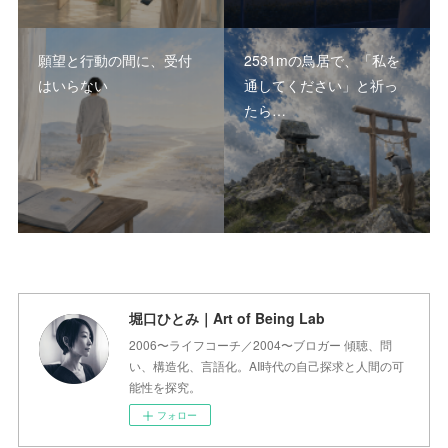
願望と行動の間に、受付
2531mの鳥居で、「私を
はいらない
通してください」と祈っ
たら…
堀口ひとみ｜Art of Being Lab
2006〜ライフコーチ／2004〜ブロガー 傾聴、問
い、構造化、言語化。AI時代の自己探求と人間の可
能性を探究。
フォロー