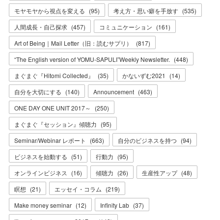
モヤモヤから視点を変える
(
95
)
考え方・思い癖を手放す
(
535
)
人間成長・自己探求
(
457
)
コミュニケーション
(
161
)
Art of Being｜Mail Letter（旧：読むサプリ）
(
817
)
“The English version of YOMU-SAPULI”Weekly Newsletter.
(
448
)
まぐまぐ『Hitomi Collected』
(
35
)
かないずむ2021
(
14
)
自分を大切にする
(
140
)
Announcement
(
463
)
ONE DAY ONE UNIT 2017～
(
250
)
まぐまぐ『セッション』傾聴力
(
95
)
Seminar/Webinar レポート
(
663
)
自分のビジネスを持つ
(
94
)
ビジネスを始動する
(
51
)
行動力
(
95
)
オンラインビジネス
(
16
)
傾聴力
(
26
)
生産性アップ
(
48
)
瞑想
(
21
)
エッセイ・コラム
(
219
)
Make money seminar
(
12
)
Infinity Lab
(
37
)