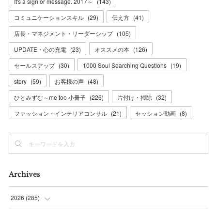
It's a sign or message. 2017～
(
143
)
コミュニケーションスキル
(
29
)
伝え方
(
41
)
店長・マネジメント・リーダーシップ
(
105
)
UPDATE・心の充電
(
23
)
オススメの本
(
126
)
セールスアップ
(
30
)
1000 Soul Searching Questions
(
19
)
story
(
59
)
お客様の声
(
48
)
ひとみずむ～me too 小冊子
(
226
)
片付け・掃除
(
32
)
ファッション・インテリアコンサル
(
21
)
セッション動画
(
8
)
Archives
2026
(
285
)