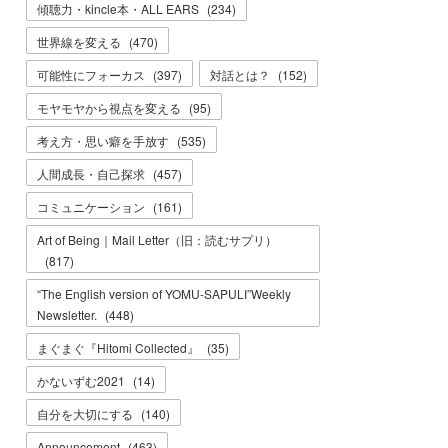
傾聴力・kincle本・ALL EARS
(
234
)
世界線を変える
(
470
)
可能性にフォーカス
(
397
)
対話とは？
(
152
)
モヤモヤから視点を変える
(
95
)
考え方・思い癖を手放す
(
535
)
人間成長・自己探求
(
457
)
コミュニケーション
(
161
)
Art of Being｜Mail Letter（旧：読むサプリ）
(
817
)
“The English version of YOMU-SAPULI”Weekly
Newsletter.
(
448
)
まぐまぐ『Hitomi Collected』
(
35
)
かないずむ2021
(
14
)
自分を大切にする
(
140
)
Announcement
(
463
)