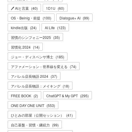
🖊 AIと言葉
(
40
)
1D1U
(
60
)
OS・Beinig・前提
(
100
)
Dialogue+ AI
(
99
)
kindle出版
(
24
)
AI Life
(
123
)
習慣のシンフォニー2025
(
35
)
習慣化 2024
(
14
)
ジョー・ディスペンサ博士
(
185
)
アファメーション：世界線を変える
(
74
)
アパレル店長物語 2024
(
37
)
アパレル店長物語：メイキング
(
18
)
FREE BOOK
(
2
)
ChatGPT & My GPT
(
295
)
ONE DAY ONE UNIT
(
553
)
ひとみの部屋（公開セッション）
(
41
)
自己基盤・習慣・継続力
(
99
)