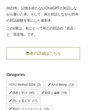
2023年、記憶を持たないChatGPTと対話しな
がら書いた本。そして、AIと対話しながら20年
の対話経験を形にした最新本。
この2冊は、私にとってAIとの対話の「原点」
と「現在地」です。
📚本の詳細はこちら
Categories
1D1U Method 2026
(
3
)
🖊 Art of Being
(
13
)
🖊 講座と学び
(
45
)
🖊 創造と編集
(
18
)
🖊 問いと見え方
(
17
)
🖊 対話とフィードバック
(
15
)