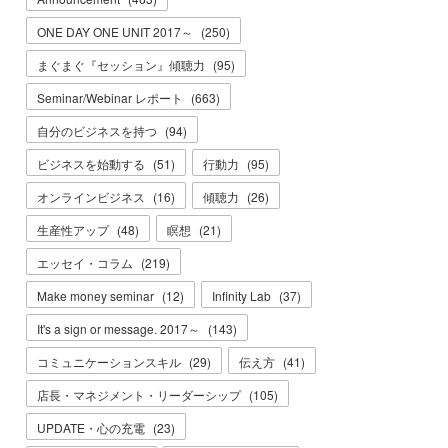
ONE DAY ONE UNIT 2017～
(
250
)
まぐまぐ『セッション』傾聴力
(
95
)
Seminar/Webinar レポート
(
663
)
自分のビジネスを持つ
(
94
)
ビジネスを始動する
(
51
)
行動力
(
95
)
オンラインビジネス
(
16
)
傾聴力
(
26
)
生産性アップ
(
48
)
瞑想
(
21
)
エッセイ・コラム
(
219
)
Make money seminar
(
12
)
Infinity Lab
(
37
)
It's a sign or message. 2017～
(
143
)
コミュニケーションスキル
(
29
)
伝え方
(
41
)
店長・マネジメント・リーダーシップ
(
105
)
UPDATE・心の充電
(
23
)