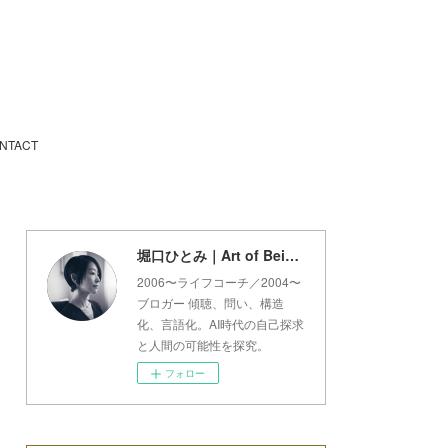
NTACT
堀口ひとみ｜Art of Being Lab
2006〜ライフコーチ／2004〜
ブロガー 傾聴、問い、構造
化、言語化。AI時代の自己探求
と人間の可能性を探究。
フォロー