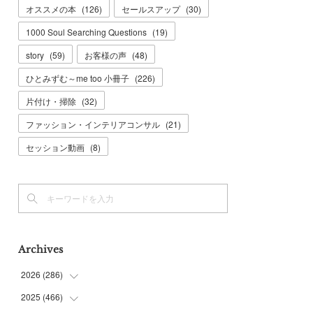
オススメの本
(
126
)
セールスアップ
(
30
)
1000 Soul Searching Questions
(
19
)
story
(
59
)
お客様の声
(
48
)
ひとみずむ～me too 小冊子
(
226
)
片付け・掃除
(
32
)
ファッション・インテリアコンサル
(
21
)
セッション動画
(
8
)
Archives
2026
(
286
)
2025
(
466
(
7
)
)