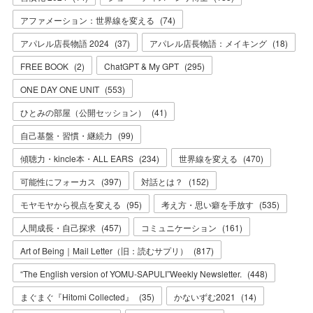
アファメーション：世界線を変える
(
74
)
アパレル店長物語 2024
(
37
)
アパレル店長物語：メイキング
(
18
)
FREE BOOK
(
2
)
ChatGPT & My GPT
(
295
)
ONE DAY ONE UNIT
(
553
)
ひとみの部屋（公開セッション）
(
41
)
自己基盤・習慣・継続力
(
99
)
傾聴力・kincle本・ALL EARS
(
234
)
世界線を変える
(
470
)
可能性にフォーカス
(
397
)
対話とは？
(
152
)
モヤモヤから視点を変える
(
95
)
考え方・思い癖を手放す
(
535
)
人間成長・自己探求
(
457
)
コミュニケーション
(
161
)
Art of Being｜Mail Letter（旧：読むサプリ）
(
817
)
“The English version of YOMU-SAPULI”Weekly Newsletter.
(
448
)
まぐまぐ『Hitomi Collected』
(
35
)
かないずむ2021
(
14
)