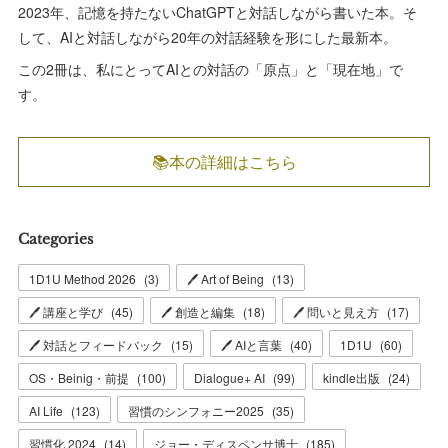
2023年、記憶を持たないChatGPTと対話しながら書いた本。そ
して、AIと対話しながら20年の対話経験を形にした最新本。
この2冊は、私にとってAIとの対話の「原点」と「現在地」で
す。
📚本の詳細はこちら
Categories
1D1U Method 2026
(
3
)
🖊 Art of Being
(
13
)
🖊 講座と学び
(
45
)
🖊 創造と編集
(
18
)
🖊 問いと見え方
(
17
)
🖊 対話とフィードバック
(
15
)
🖊 AIと言葉
(
40
)
1D1U
(
60
)
OS・Beinig・前提
(
100
)
Dialogue+ AI
(
99
)
kindle出版
(
24
)
AI Life
(
123
)
習慣のシンフォニー2025
(
35
)
習慣化 2024
(
14
)
ジョー・ディスペンサ博士
(
185
)