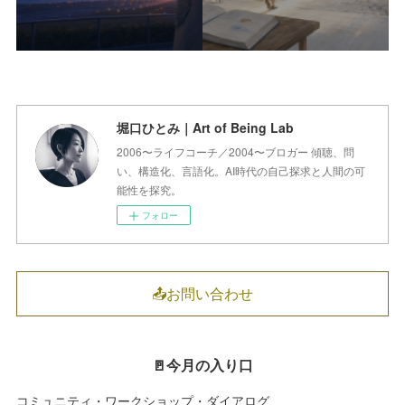
堀口ひとみ｜Art of Being Lab
2006〜ライフコーチ／2004〜ブロガー 傾聴、問
い、構造化、言語化。AI時代の自己探求と人間の可
能性を探究。
フォロー
📤お問い合わせ
🚪今月の入り口
コミュニティ・ワークショップ・ダイアログ