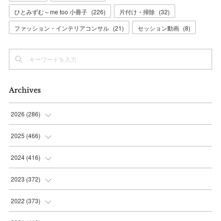
ひとみずむ～me too 小冊子
(
226
)
片付け・掃除
(
32
)
ファッション・インテリアコンサル
(
21
)
セッション動画
(
8
)
Archives
2026
(
286
)
(
7
)
2025
(
466
)
(
36
)
(
56
)
2024
(
416
)
(
37
)
(
37
)
(
38
)
2023
(
372
)
(
42
)
(
35
)
(
39
)
(
31
)
2022
(
373
)
(
36
)
(
36
)
(
38
)
(
30
)