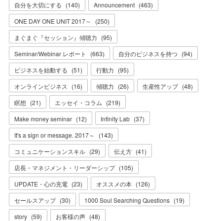
自分を大切にする
(
140
)
Announcement
(
463
)
ONE DAY ONE UNIT 2017～
(
250
)
まぐまぐ『セッション』傾聴力
(
95
)
Seminar/Webinar レポート
(
663
)
自分のビジネスを持つ
(
94
)
ビジネスを始動する
(
51
)
行動力
(
95
)
オンラインビジネス
(
16
)
傾聴力
(
26
)
生産性アップ
(
48
)
瞑想
(
21
)
エッセイ・コラム
(
219
)
Make money seminar
(
12
)
Infinity Lab
(
37
)
It's a sign or message. 2017～
(
143
)
コミュニケーションスキル
(
29
)
伝え方
(
41
)
店長・マネジメント・リーダーシップ
(
105
)
UPDATE・心の充電
(
23
)
オススメの本
(
126
)
セールスアップ
(
30
)
1000 Soul Searching Questions
(
19
)
story
(
59
)
お客様の声
(
48
)