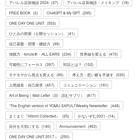
アパレル店長物語 2024
(
37
)
アパレル店長物語：メイキング
(
18
)
FREE BOOK
(
2
)
ChatGPT & My GPT
(
295
)
ONE DAY ONE UNIT
(
553
)
ひとみの部屋（公開セッション）
(
41
)
自己基盤・習慣・継続力
(
99
)
傾聴力・kincle本・ALL EARS
(
234
)
世界線を変える
(
470
)
可能性にフォーカス
(
397
)
対話とは？
(
152
)
モヤモヤから視点を変える
(
95
)
考え方・思い癖を手放す
(
535
)
人間成長・自己探求
(
457
)
コミュニケーション
(
161
)
Art of Being｜Mail Letter（旧：読むサプリ）
(
817
)
“The English version of YOMU-SAPULI”Weekly Newsletter.
(
448
)
まぐまぐ『Hitomi Collected』
(
35
)
かないずむ2021
(
14
)
自分を大切にする
(
140
)
Announcement
(
463
)
ONE DAY ONE UNIT 2017～
(
250
)