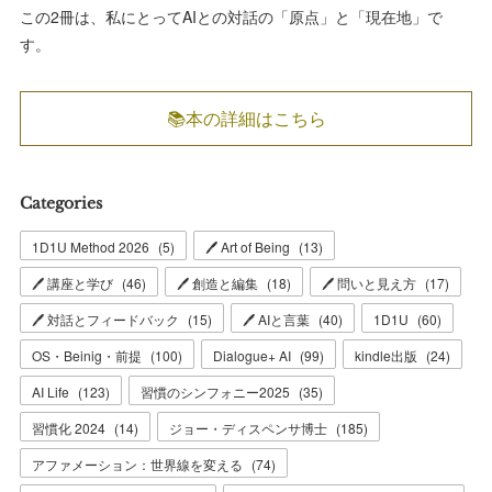
この2冊は、私にとってAIとの対話の「原点」と「現在地」で
す。
📚本の詳細はこちら
Categories
1D1U Method 2026
(
5
)
🖊 Art of Being
(
13
)
🖊 講座と学び
(
46
)
🖊 創造と編集
(
18
)
🖊 問いと見え方
(
17
)
🖊 対話とフィードバック
(
15
)
🖊 AIと言葉
(
40
)
1D1U
(
60
)
OS・Beinig・前提
(
100
)
Dialogue+ AI
(
99
)
kindle出版
(
24
)
AI Life
(
123
)
習慣のシンフォニー2025
(
35
)
習慣化 2024
(
14
)
ジョー・ディスペンサ博士
(
185
)
アファメーション：世界線を変える
(
74
)