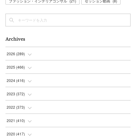
ファッション・インテリアコンサル
(
21
)
セッション動画
(
8
)
Archives
2026
(
289
)
(
10
)
2025
(
466
)
(
36
)
(
56
)
2024
(
416
)
(
37
)
(
37
)
(
38
)
2023
(
372
)
(
42
)
(
35
)
(
39
)
(
31
)
2022
(
373
)
(
36
)
(
36
)
(
38
)
(
30
)
(
31
)
2021
(
410
)
(
34
)
(
36
)
(
36
)
(
30
)
(
33
)
(
32
)
2020
(
417
)