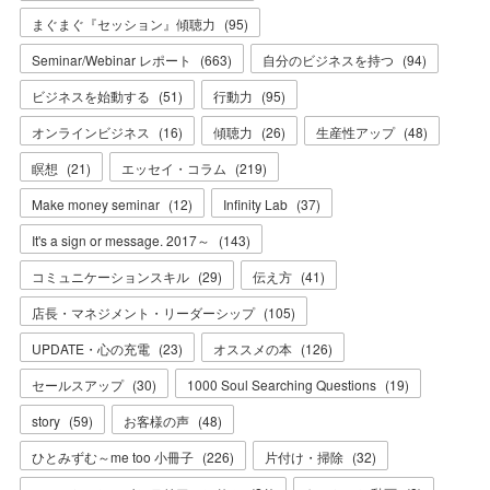
まぐまぐ『セッション』傾聴力
(
95
)
Seminar/Webinar レポート
(
663
)
自分のビジネスを持つ
(
94
)
ビジネスを始動する
(
51
)
行動力
(
95
)
オンラインビジネス
(
16
)
傾聴力
(
26
)
生産性アップ
(
48
)
瞑想
(
21
)
エッセイ・コラム
(
219
)
Make money seminar
(
12
)
Infinity Lab
(
37
)
It's a sign or message. 2017～
(
143
)
コミュニケーションスキル
(
29
)
伝え方
(
41
)
店長・マネジメント・リーダーシップ
(
105
)
UPDATE・心の充電
(
23
)
オススメの本
(
126
)
セールスアップ
(
30
)
1000 Soul Searching Questions
(
19
)
story
(
59
)
お客様の声
(
48
)
ひとみずむ～me too 小冊子
(
226
)
片付け・掃除
(
32
)