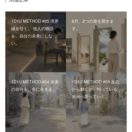
1D1U METHOD #05 境界
8月、2つの扉を開きま
線を引く。 他人の物語
す。
を、自分の未来にしな
い。
1D1U METHOD #04 未来
1D1U METHOD #03 反応
の自分を、先に生きる。
から動くと、知っている
未来へ戻っていく。