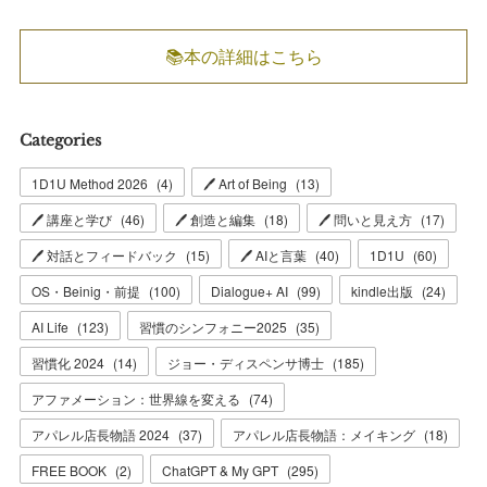
📚本の詳細はこちら
Categories
1D1U Method 2026
(
4
)
🖊 Art of Being
(
13
)
🖊 講座と学び
(
46
)
🖊 創造と編集
(
18
)
🖊 問いと見え方
(
17
)
🖊 対話とフィードバック
(
15
)
🖊 AIと言葉
(
40
)
1D1U
(
60
)
OS・Beinig・前提
(
100
)
Dialogue+ AI
(
99
)
kindle出版
(
24
)
AI Life
(
123
)
習慣のシンフォニー2025
(
35
)
習慣化 2024
(
14
)
ジョー・ディスペンサ博士
(
185
)
アファメーション：世界線を変える
(
74
)
アパレル店長物語 2024
(
37
)
アパレル店長物語：メイキング
(
18
)
FREE BOOK
(
2
)
ChatGPT & My GPT
(
295
)