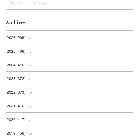
Archives
2026
(
288
)
(
9
)
2025
(
466
)
(
36
)
(
56
)
2024
(
416
)
(
37
)
(
37
)
(
38
)
2023
(
372
)
(
42
)
(
35
)
(
39
)
(
31
)
2022
(
373
)
(
36
)
(
36
)
(
38
)
(
30
)
(
31
)
2021
(
410
)
(
34
)
(
36
)
(
36
)
(
30
)
(
33
)
(
32
)
2020
(
417
)
(
48
)
(
35
)
(
35
)
(
30
)
(
31
)
(
32
)
(
35
)
2019
(
458
)