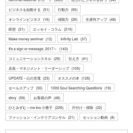
ビジネスを始動する
(
51
)
行動力
(
95
)
オンラインビジネス
(
16
)
傾聴力
(
26
)
生産性アップ
(
48
)
瞑想
(
21
)
エッセイ・コラム
(
219
)
Make money seminar
(
12
)
Infinity Lab
(
37
)
It's a sign or message. 2017～
(
143
)
コミュニケーションスキル
(
29
)
伝え方
(
41
)
店長・マネジメント・リーダーシップ
(
105
)
UPDATE・心の充電
(
23
)
オススメの本
(
126
)
セールスアップ
(
30
)
1000 Soul Searching Questions
(
19
)
story
(
59
)
お客様の声
(
48
)
ひとみずむ～me too 小冊子
(
226
)
片付け・掃除
(
32
)
ファッション・インテリアコンサル
(
21
)
セッション動画
(
8
)