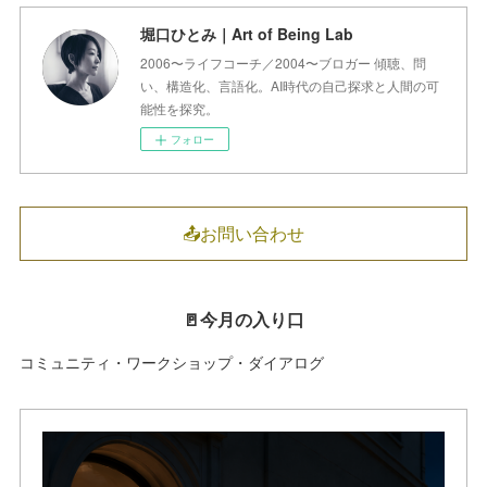
堀口ひとみ｜Art of Being Lab
2006〜ライフコーチ／2004〜ブロガー 傾聴、問
い、構造化、言語化。AI時代の自己探求と人間の可
能性を探究。
フォロー
📤お問い合わせ
🚪今月の入り口
コミュニティ・ワークショップ・ダイアログ