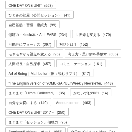
ONE DAY ONE UNIT
(
553
)
ひとみの部屋（公開セッション）
(
41
)
自己基盤・習慣・継続力
(
99
)
傾聴力・kincle本・ALL EARS
(
234
)
世界線を変える
(
470
)
可能性にフォーカス
(
397
)
対話とは？
(
152
)
モヤモヤから視点を変える
(
95
)
考え方・思い癖を手放す
(
535
)
人間成長・自己探求
(
457
)
コミュニケーション
(
161
)
Art of Being｜Mail Letter（旧：読むサプリ）
(
817
)
“The English version of YOMU-SAPULI”Weekly Newsletter.
(
448
)
まぐまぐ『Hitomi Collected』
(
35
)
かないずむ2021
(
14
)
自分を大切にする
(
140
)
Announcement
(
463
)
ONE DAY ONE UNIT 2017～
(
250
)
まぐまぐ『セッション』傾聴力
(
95
)
Seminar/Webinar レポート
(
663
)
自分のビジネスを持つ
(
94
)