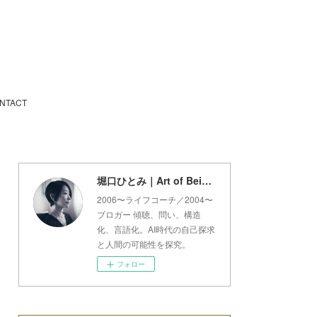
NTACT
堀口ひとみ｜Art of Being Lab
2006〜ライフコーチ／2004〜
ブロガー 傾聴、問い、構造
化、言語化。AI時代の自己探求
と人間の可能性を探究。
フォロー