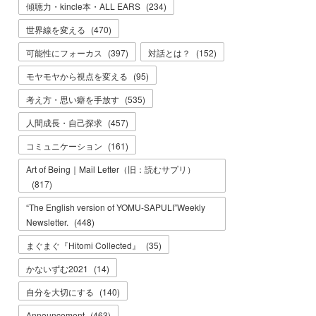
傾聴力・kincle本・ALL EARS
(
234
)
世界線を変える
(
470
)
可能性にフォーカス
(
397
)
対話とは？
(
152
)
モヤモヤから視点を変える
(
95
)
考え方・思い癖を手放す
(
535
)
人間成長・自己探求
(
457
)
コミュニケーション
(
161
)
Art of Being｜Mail Letter（旧：読むサプリ）
(
817
)
“The English version of YOMU-SAPULI”Weekly
Newsletter.
(
448
)
まぐまぐ『Hitomi Collected』
(
35
)
かないずむ2021
(
14
)
自分を大切にする
(
140
)
Announcement
(
463
)