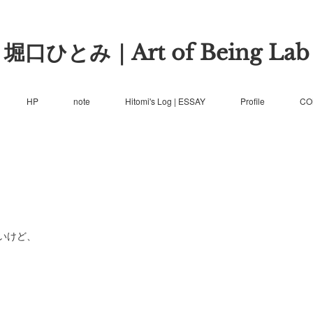
堀口ひとみ｜Art of Being Lab
HP
note
Hitomi's Log | ESSAY
Profile
CO
いけど、