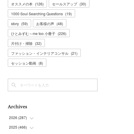
オススメの本
(
126
)
セールスアップ
(
30
)
1000 Soul Searching Questions
(
19
)
story
(
59
)
お客様の声
(
48
)
ひとみずむ～me too 小冊子
(
226
)
片付け・掃除
(
32
)
ファッション・インテリアコンサル
(
21
)
セッション動画
(
8
)
Archives
2026
(
287
)
2025
(
466
(
8
)
)