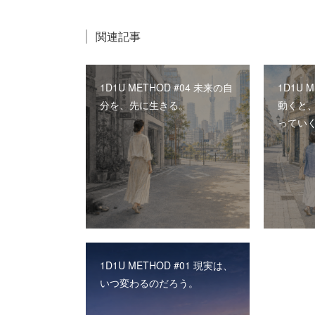
関連記事
1D1U METHOD #04 未来の自
1D1U 
分を、先に生きる。
動くと
ってい
1D1U METHOD #01 現実は、
いつ変わるのだろう。