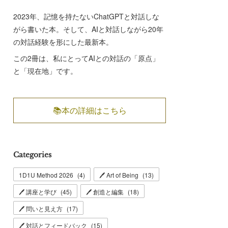
2023年、記憶を持たないChatGPTと対話しな
がら書いた本。そして、AIと対話しながら20年
の対話経験を形にした最新本。
この2冊は、私にとってAIとの対話の「原点」
と「現在地」です。
📚本の詳細はこちら
Categories
1D1U Method 2026
(
4
)
🖊 Art of Being
(
13
)
🖊 講座と学び
(
45
)
🖊 創造と編集
(
18
)
🖊 問いと見え方
(
17
)
🖊 対話とフィードバック
(
15
)