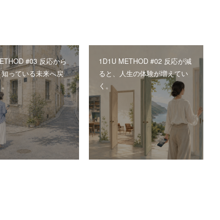
METHOD #03 反応から
1D1U METHOD #02 反応が減
、知っている未来へ戻
ると、人生の体験が増えてい
く。
く。