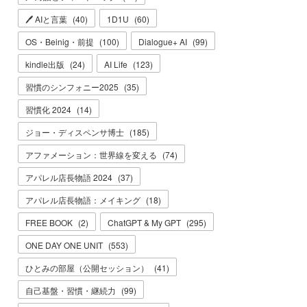
🖊 AIと言葉
(
40
)
1D1U
(
60
)
OS・Beinig・前提
(
100
)
Dialogue+ AI
(
99
)
kindle出版
(
24
)
AI Life
(
123
)
習慣のシンフォニー2025
(
35
)
習慣化 2024
(
14
)
ジョー・ディスペンサ博士
(
185
)
アファメーション：世界線を変える
(
74
)
アパレル店長物語 2024
(
37
)
アパレル店長物語：メイキング
(
18
)
FREE BOOK
(
2
)
ChatGPT & My GPT
(
295
)
ONE DAY ONE UNIT
(
553
)
ひとみの部屋（公開セッション）
(
41
)
自己基盤・習慣・継続力
(
99
)