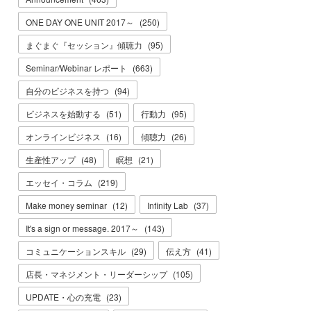
ONE DAY ONE UNIT 2017～
(
250
)
まぐまぐ『セッション』傾聴力
(
95
)
Seminar/Webinar レポート
(
663
)
自分のビジネスを持つ
(
94
)
ビジネスを始動する
(
51
)
行動力
(
95
)
オンラインビジネス
(
16
)
傾聴力
(
26
)
生産性アップ
(
48
)
瞑想
(
21
)
エッセイ・コラム
(
219
)
Make money seminar
(
12
)
Infinity Lab
(
37
)
It's a sign or message. 2017～
(
143
)
コミュニケーションスキル
(
29
)
伝え方
(
41
)
店長・マネジメント・リーダーシップ
(
105
)
UPDATE・心の充電
(
23
)