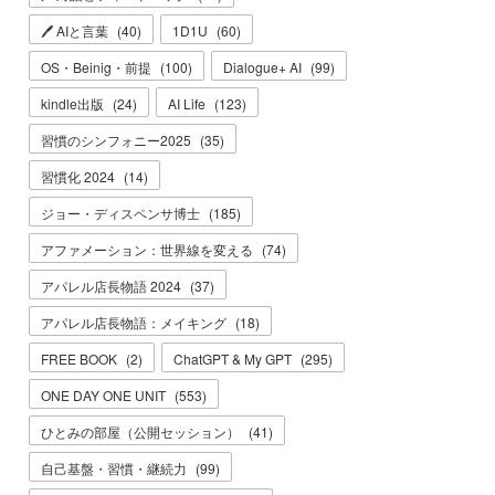
🖊 AIと言葉
(
40
)
1D1U
(
60
)
OS・Beinig・前提
(
100
)
Dialogue+ AI
(
99
)
kindle出版
(
24
)
AI Life
(
123
)
習慣のシンフォニー2025
(
35
)
習慣化 2024
(
14
)
ジョー・ディスペンサ博士
(
185
)
アファメーション：世界線を変える
(
74
)
アパレル店長物語 2024
(
37
)
アパレル店長物語：メイキング
(
18
)
FREE BOOK
(
2
)
ChatGPT & My GPT
(
295
)
ONE DAY ONE UNIT
(
553
)
ひとみの部屋（公開セッション）
(
41
)
自己基盤・習慣・継続力
(
99
)