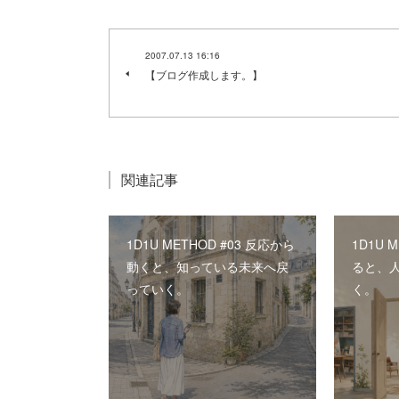
2007.07.13 16:16
【ブログ作成します。】
関連記事
1D1U METHOD #03 反応から
1D1U 
動くと、知っている未来へ戻
ると、
っていく。
く。