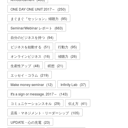
ONE DAY ONE UNIT 2017～
(
250
)
まぐまぐ『セッション』傾聴力
(
95
)
Seminar/Webinar レポート
(
663
)
自分のビジネスを持つ
(
94
)
ビジネスを始動する
(
51
)
行動力
(
95
)
オンラインビジネス
(
16
)
傾聴力
(
26
)
生産性アップ
(
48
)
瞑想
(
21
)
エッセイ・コラム
(
219
)
Make money seminar
(
12
)
Infinity Lab
(
37
)
It's a sign or message. 2017～
(
143
)
コミュニケーションスキル
(
29
)
伝え方
(
41
)
店長・マネジメント・リーダーシップ
(
105
)
UPDATE・心の充電
(
23
)