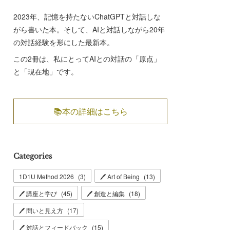
2023年、記憶を持たないChatGPTと対話しな
がら書いた本。そして、AIと対話しながら20年
の対話経験を形にした最新本。
この2冊は、私にとってAIとの対話の「原点」
と「現在地」です。
📚本の詳細はこちら
Categories
1D1U Method 2026
(
3
)
🖊 Art of Being
(
13
)
🖊 講座と学び
(
45
)
🖊 創造と編集
(
18
)
🖊 問いと見え方
(
17
)
🖊 対話とフィードバック
(
15
)