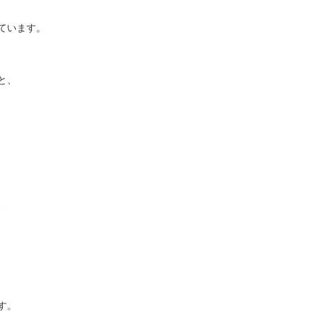
ています。
と、
、
す。