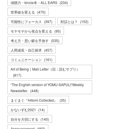
傾聴力・kincle本・ALL EARS
(
234
)
世界線を変える
(
470
)
可能性にフォーカス
(
397
)
対話とは？
(
152
)
モヤモヤから視点を変える
(
95
)
考え方・思い癖を手放す
(
535
)
人間成長・自己探求
(
457
)
コミュニケーション
(
161
)
Art of Being｜Mail Letter（旧：読むサプリ）
(
817
)
“The English version of YOMU-SAPULI”Weekly
Newsletter.
(
448
)
まぐまぐ『Hitomi Collected』
(
35
)
かないずむ2021
(
14
)
自分を大切にする
(
140
)
Announcement
(
463
)