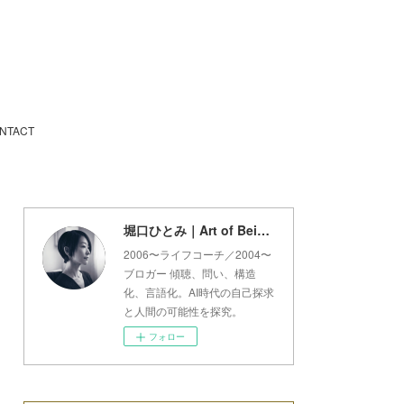
NTACT
堀口ひとみ｜Art of Being Lab
2006〜ライフコーチ／2004〜
ブロガー 傾聴、問い、構造
化、言語化。AI時代の自己探求
と人間の可能性を探究。
フォロー