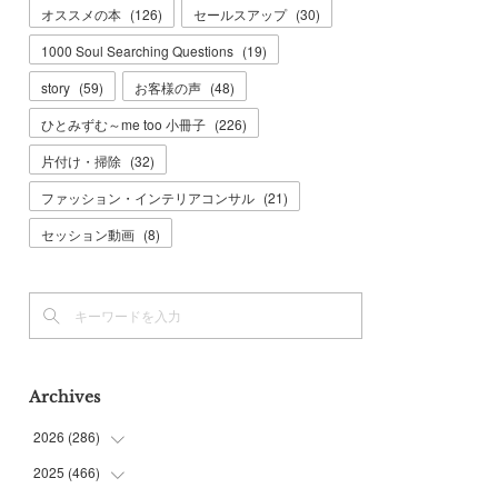
オススメの本
(
126
)
セールスアップ
(
30
)
1000 Soul Searching Questions
(
19
)
story
(
59
)
お客様の声
(
48
)
ひとみずむ～me too 小冊子
(
226
)
片付け・掃除
(
32
)
ファッション・インテリアコンサル
(
21
)
セッション動画
(
8
)
Archives
2026
(
286
)
2025
(
466
(
7
)
)