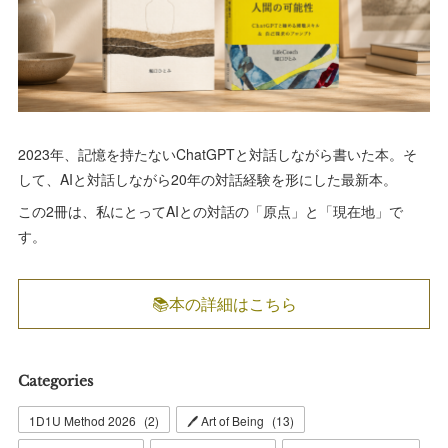
2023年、記憶を持たないChatGPTと対話しながら書いた本。そ
して、AIと対話しながら20年の対話経験を形にした最新本。
この2冊は、私にとってAIとの対話の「原点」と「現在地」で
す。
📚本の詳細はこちら
Categories
1D1U Method 2026
(
2
)
🖊 Art of Being
(
13
)