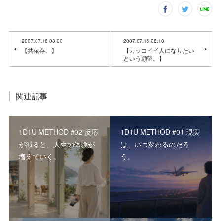
2007.07.18 03:00
2007.07.16 08:10
【共依存。】
【カッコイイ人になりたい
という願望。】
関連記事
1D1U METHOD #02 反応
1D1U METHOD #01 現実
が減ると、人生の体験が
は、いつ変わるのだろ
増えていく。
う。