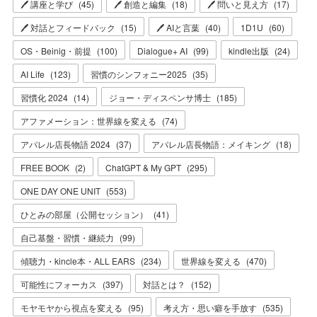
🖊 講座と学び
(
45
)
🖊 創造と編集
(
18
)
🖊 問いと見え方
(
17
)
🖊 対話とフィードバック
(
15
)
🖊 AIと言葉
(
40
)
1D1U
(
60
)
OS・Beinig・前提
(
100
)
Dialogue+ AI
(
99
)
kindle出版
(
24
)
AI Life
(
123
)
習慣のシンフォニー2025
(
35
)
習慣化 2024
(
14
)
ジョー・ディスペンサ博士
(
185
)
アファメーション：世界線を変える
(
74
)
アパレル店長物語 2024
(
37
)
アパレル店長物語：メイキング
(
18
)
FREE BOOK
(
2
)
ChatGPT & My GPT
(
295
)
ONE DAY ONE UNIT
(
553
)
ひとみの部屋（公開セッション）
(
41
)
自己基盤・習慣・継続力
(
99
)
傾聴力・kincle本・ALL EARS
(
234
)
世界線を変える
(
470
)
可能性にフォーカス
(
397
)
対話とは？
(
152
)
モヤモヤから視点を変える
(
95
)
考え方・思い癖を手放す
(
535
)