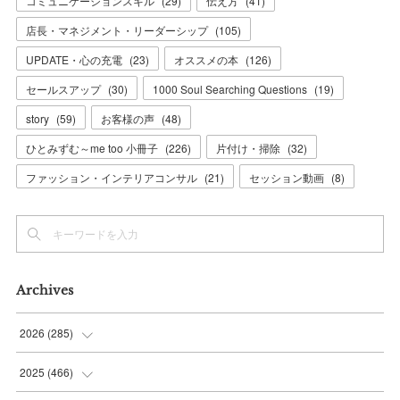
コミュニケーションスキル
(
29
)
伝え方
(
41
)
店長・マネジメント・リーダーシップ
(
105
)
UPDATE・心の充電
(
23
)
オススメの本
(
126
)
セールスアップ
(
30
)
1000 Soul Searching Questions
(
19
)
story
(
59
)
お客様の声
(
48
)
ひとみずむ～me too 小冊子
(
226
)
片付け・掃除
(
32
)
ファッション・インテリアコンサル
(
21
)
セッション動画
(
8
)
Archives
2026
(
285
)
(
6
)
2025
(
466
)