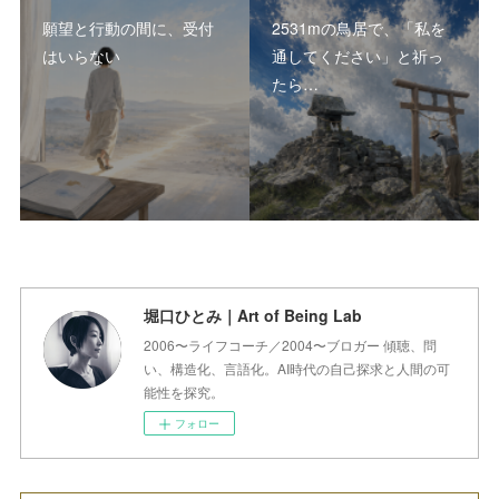
願望と行動の間に、受付
2531mの鳥居で、「私を
はいらない
通してください」と祈っ
たら…
堀口ひとみ｜Art of Being Lab
2006〜ライフコーチ／2004〜ブロガー 傾聴、問
い、構造化、言語化。AI時代の自己探求と人間の可
能性を探究。
フォロー