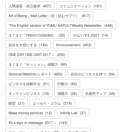
人間成長・自己探求
(
457
)
コミュニケーション
(
161
)
Art of Being｜Mail Letter（旧：読むサプリ）
(
817
)
“The English version of YOMU-SAPULI”Weekly Newsletter.
(
448
)
まぐまぐ『Hitomi Collected』
(
35
)
かないずむ2021
(
14
)
自分を大切にする
(
140
)
Announcement
(
463
)
ONE DAY ONE UNIT 2017～
(
250
)
まぐまぐ『セッション』傾聴力
(
95
)
Seminar/Webinar レポート
(
663
)
自分のビジネスを持つ
(
94
)
ビジネスを始動する
(
51
)
行動力
(
95
)
オンラインビジネス
(
16
)
傾聴力
(
26
)
生産性アップ
(
48
)
瞑想
(
21
)
エッセイ・コラム
(
219
)
Make money seminar
(
12
)
Infinity Lab
(
37
)
It's a sign or message. 2017～
(
143
)